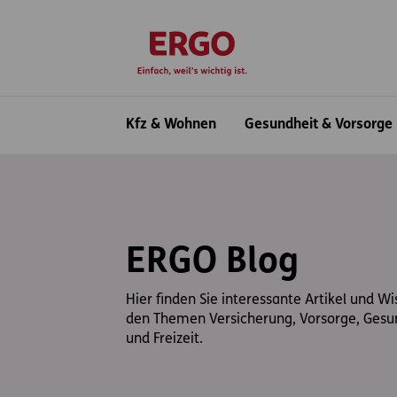
Inhaltsbereich (Access Key: 0)
Hauptnavigation (Access Key: 1)
Top-Navigation (Access Key: 2)
Inhaltsübersicht (Access Key: 3)
Footer-Links (Access Key: 4)
zur Startseite
Hauptnavigation
Kfz & Wohnen
Gesundheit & Vorsorge
ERGO Blog
Hier finden Sie interessante Artikel und W
den Themen Versicherung, Vorsorge, Gesu
und Freizeit.