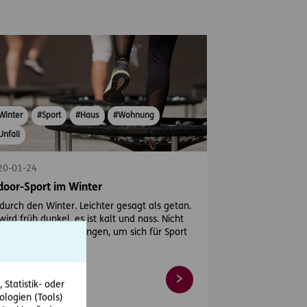
Winter
#Sport
#Haus
#Wohnung
Unfall
20-01-24
door-Sport im Winter
 durch den Winter. Leichter gesagt als getan.
wird früh dunkel, es ist kalt und nass. Nicht
 besten Voraussetzungen, um sich für Sport
…
Statistik- oder
ologien (Tools)