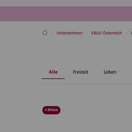
ERGO Versicherung Aktiengesellschaft
Unternehmen
ERGO Österreich
Inhaltsbereich
Alle
Freizeit
Leben
× #Haus