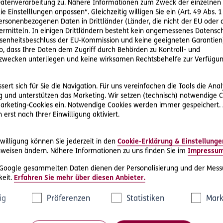
tenverarbeitung zu. Nähere Informationen zum Zweck der einzelnen 
ie Einstelllungen anpassen“. Gleichzeitig willigen Sie ein (Art. 49 Abs. 1
personenbezogenen Daten in Drittländer (Länder, die nicht der EU ode
rmitteln. In einigen Drittländern besteht kein angemessenes Datensc
enheitsbeschluss der EU-Kommission und keine geeigneten Garantien)
ko, dass Ihre Daten dem Zugriff durch Behörden zu Kontroll- und
#Haus
#Wohnung
wecken unterliegen und keine wirksamen Rechtsbehelfe zur Verfügun
2018-03-13
#
ert sich für Sie die Navigation. Für uns vereinfachen die Tools die Ana
Wohnungswechsel - Was passiert
 und unterstützen das Marketing. Wir setzen (technisch) notwendige C
mit meiner Haushaltsversicherung?
 Marketing-Cookies ein. Notwendige Cookies werden immer gespeichert.
20
Gilt der Schutz Ihrer Haushaltsversicherung
erst nach Ihrer Einwilligung aktiviert.
Ve
auch für den Umzug? Wie ist es um Ihre
Haushaltsversicherung bestellt, wenn Sie
Was
umziehen?
willigung können Sie jederzeit in den
Cookie-Erklärung & Einstellunge
hilf
weisen ändern. Nähere Informationen zu uns finden Sie im
Impressu
 Google gesammelten Daten dienen der Personalisierung und der Mess
eit.
Erfahren Sie mehr über diesen Anbieter.
ig
Präferenzen
Statistiken
Mark