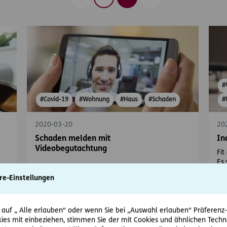
Zurück
Vorwärts
#
#Covid-19
#Wohnung
#Haus
#Schaden
#
2020-03-20
20
Schaden melden mit
In
Videobegutachtung
Fit
Es 
die
der
re-Einstellungen
zu
 auf „ Alle erlauben“ oder wenn Sie bei „Auswahl erlauben“ Präferenz-, 
ies mit einbeziehen, stimmen Sie der mit Cookies und ähnlichen Techn