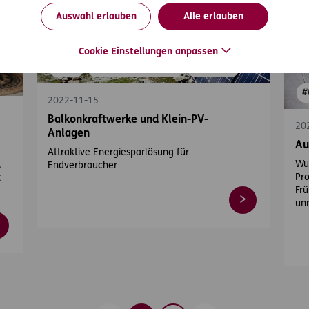
Auswahl erlauben
Alle erlauben
Cookie Einstellungen anpassen
#Haus
#Wohnen & Vermieten
#Wohnung
#
2022-11-15
Balkonkraftwerke und Klein-PV-
20
Anlagen
Au
Attraktive Energiesparlösung für
Wus
,
Endverbraucher
Pro
t
Frü
unn