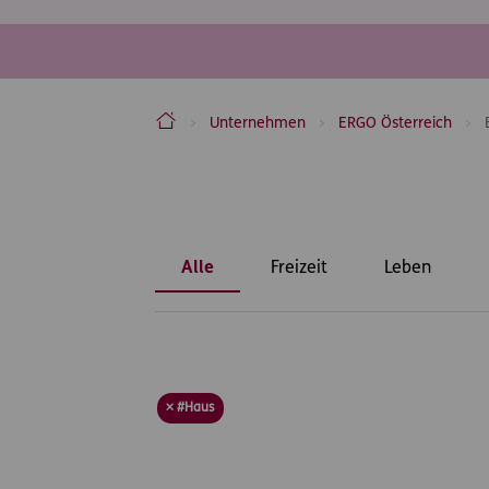
ERGO Versicherung Aktiengesellschaft
Unternehmen
ERGO Österreich
Inhaltsbereich
Alle
Freizeit
Leben
× #Haus