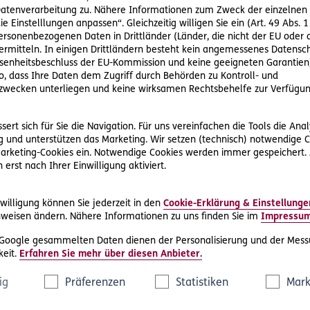
tenverarbeitung zu. Nähere Informationen zum Zweck der einzelnen 
ie Einstelllungen anpassen“. Gleichzeitig willigen Sie ein (Art. 49 Abs. 1
personenbezogenen Daten in Drittländer (Länder, die nicht der EU ode
rmitteln. In einigen Drittländern besteht kein angemessenes Datensc
enheitsbeschluss der EU-Kommission und keine geeigneten Garantien)
ko, dass Ihre Daten dem Zugriff durch Behörden zu Kontroll- und
#Wohnung
#Haus
#Nachhaltigkeit
wecken unterliegen und keine wirksamen Rechtsbehelfe zur Verfügun
#
#Umwelt
ert sich für Sie die Navigation. Für uns vereinfachen die Tools die Ana
20
2024-05-28
 und unterstützen das Marketing. Wir setzen (technisch) notwendige C
 Marketing-Cookies ein. Notwendige Cookies werden immer gespeichert.
7 
Balkonkraftwerke – Nachhaltige
erst nach Ihrer Einwilligung aktiviert.
ei
Energie für Zuhause
te
Sol
Was sind Balkonkraftwerke, welche Vorteile
öko
bringen sie und lohnen sie sich überhaupt?
willigung können Sie jederzeit in den
Cookie-Erklärung & Einstellunge
gut
weisen ändern. Nähere Informationen zu uns finden Sie im
Impressu
spr
 Google gesammelten Daten dienen der Personalisierung und der Mess
eit.
Erfahren Sie mehr über diesen Anbieter.
ig
Präferenzen
Statistiken
Mark