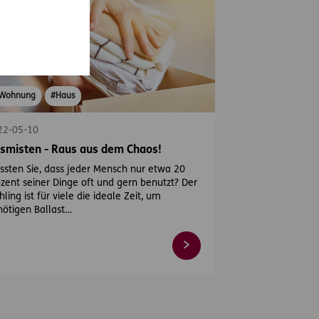
Wohnung
#Haus
22-05-10
smisten - Raus aus dem Chaos!
sten Sie, dass jeder Mensch nur etwa 20
zent seiner Dinge oft und gern benutzt? Der
hling ist für viele die ideale Zeit, um
ötigen Ballast…