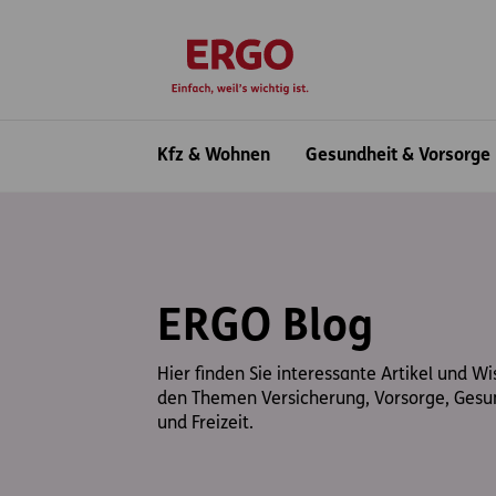
Inhaltsbereich (Access Key: 0)
Hauptnavigation (Access Key: 1)
Top-Navigation (Access Key: 2)
Inhaltsübersicht (Access Key: 3)
Footer-Links (Access Key: 4)
zur Startseite
Hauptnavigation
Kfz & Wohnen
Gesundheit & Vorsorge
ERGO Blog
Hier finden Sie interessante Artikel und W
den Themen Versicherung, Vorsorge, Gesu
und Freizeit.