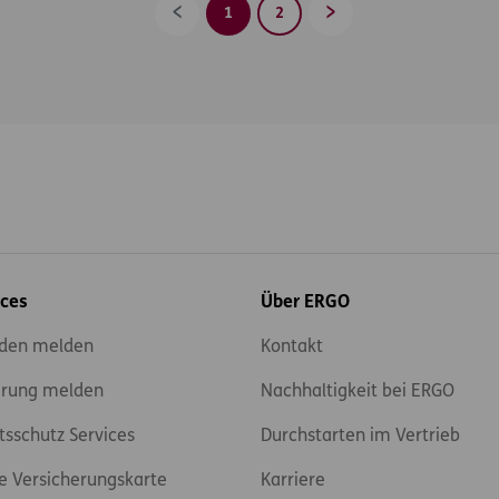
1
2
Zurück
Vorwärts
ices
Über ERGO
den melden
Kontakt
rung melden
Nachhaltigkeit bei ERGO
tsschutz Services
Durchstarten im Vertrieb
e Versicherungskarte
Karriere