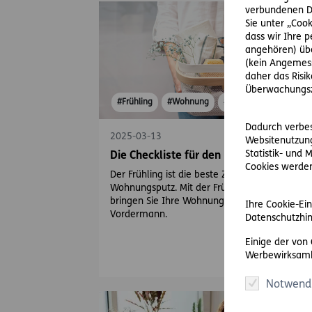
verbundenen Da
Sie unter „Cook
dass wir Ihre 
angehören) übe
(kein Angemess
daher das Risi
Überwachungsz
#Frühling
#Wohnung
#Haus
Dadurch verbess
2025-03-13
Websitenutzung
Statistik- und
Die Checkliste für den Frühjahrsputz
Cookies werden 
Der Frühling ist die beste Zeit für einen
Wohnungsputz. Mit der Frühjahrsputz-Checklis
bringen Sie Ihre Wohnung im Nu wieder auf
Ihre Cookie-Ein
Vordermann.
Datenschutzhin
Einige der von
Werbewirksamk
Notwend