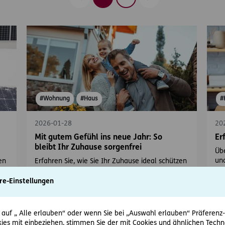
Zurück
Vorwärts
#Wohnung
#Haus
#
2026-01-28
20
Mit gutem Gefühl ins neue Jahr: So
Er
bleibt Ihr Zuhause sorgenfrei
Übe
und
en
Erfahren Sie, wie Sie Ihr Zuhause ideal schützen
wie
können.
re-Einstellungen
 auf „ Alle erlauben“ oder wenn Sie bei „Auswahl erlauben“ Präferenz-, 
ies mit einbeziehen, stimmen Sie der mit Cookies und ähnlichen Techn