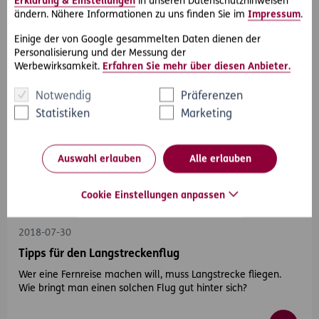
Erklärung & Einstellungen
in unseren Datenschutzhinweisen
ändern. Nähere Informationen zu uns finden Sie im
Impressum
.
Einige der von Google gesammelten Daten dienen der
Personalisierung und der Messung der
Werbewirksamkeit.
Erfahren Sie mehr über diesen Anbieter.
Notwendig
Präferenzen
Statistiken
Marketing
Auswahl erlauben
Alle erlauben
Cookie Einstellungen anpassen
#Reise
2018-07-30
Tipps für den Langstreckenflug
Wer eine Fernreise machen will, muss Langstrecke fliegen.
Wie bringt man einen solchen Flug gut hinter sich?