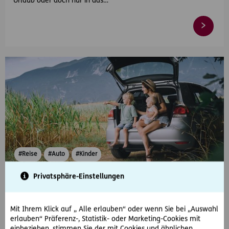
Urlaub oder doch nur in das…
#Reise
#Auto
#Kinder
Privatsphäre-Einstellungen
2020-07-09
Reisen mit Kindern im Auto
Mit Ihrem Klick auf „ Alle erlauben“ oder wenn Sie bei „Auswahl
Unsere Reisetipps für lange Autofahrten mit Kinder lassen Sie
erlauben“ Präferenz-, Statistik- oder Marketing-Cookies mit
entspannter anreisen.
einbeziehen, stimmen Sie der mit Cookies und ähnlichen