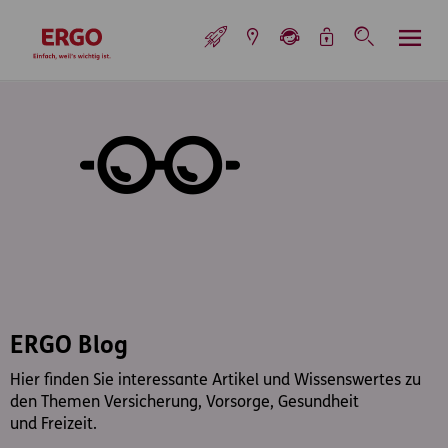
Inhaltsbereich (Access Key: 0)
Hauptnavigation (Access Key: 1)
Top-Navigation (Access Key: 2)
Inhaltsübersicht (Access Key: 3)
Footer-Links (Access Key: 4)
Top-Navigation
zur Startseite
ERGO Blog
Hier finden Sie interessante Artikel und Wissenswertes zu
den Themen Versicherung, Vorsorge, Gesundheit
und Freizeit.