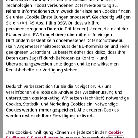
Technologien (Tools) verbundenen Datenverarbeitung zu.
Nähere Informationen zum Zweck der einzelnen Cookies finden
Sie unter „Cookie Einstelllungen anpassen“. Gleichzeitig willigen
Sie ein (Art. 49 Abs. 1 lit a DSGVO), dass wir Ihre
personenbezogenen Daten in Drittländer (Länder, die nicht der
EU oder dem EWR angehören) übermitteln. In einigen
Drittländern besteht kein angemessenes Datenschutzniveau
(kein Angemessenheitsbeschluss der EU-Kommission und keine
geeigneten Garantien). Es besteht daher das Risiko, dass Ihre
Daten dem Zugriff durch Behörden zu Kontroll- und
Überwachungszwecken unterliegen und keine wirksamen
Rechtsbehelfe zur Verfügung stehen.
Dadurch verbessert sich für Sie die Navigation. Für uns
#Reise
#Klimaschutz
#Nachhaltigkeit
vereinfachen die Tools die Analyse der Websitenutzung und
unterstützen das Marketing. Wir setzen (technisch) notwendige
2019-07-23
Cookies, Statistik- und Marketing-Cookies ein. Notwendige
Cookies werden immer gespeichert. Alle anderen Cookies
Umweltfreundlich verreisen
werden erst nach Ihrer Einwilligung aktiviert.
Ferienzeit ist Reisezeit! Wer gerne urlaubt, muss zuerst einmal
an sein Ziel kommen. Wir haben ein paar Tipps für Sie, wie Sie
vor und während Ihrer…
Ihre Cookie-Einwilligung können Sie jederzeit in den
Cookie-