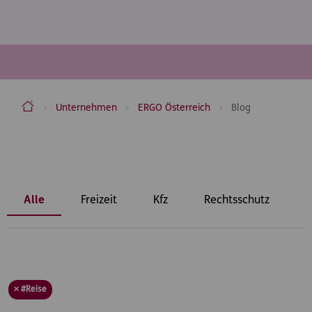
ERGO Versicherung Aktiengesellschaft
Unternehmen
ERGO Österreich
Blog
Inhaltsbereich
Alle
Freizeit
Kfz
Rechtsschutz
U
× #Reise