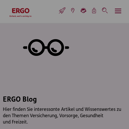
Inhaltsbereich (Access Key: 0)
Hauptnavigation (Access Key: 1)
Top-Navigation (Access Key: 2)
Inhaltsübersicht (Access Key: 3)
Footer-Links (Access Key: 4)
Top-Navigation
zur Startseite
ERGO Blog
Hier finden Sie interessante Artikel und Wissenswertes zu
den Themen Versicherung, Vorsorge, Gesundheit
und Freizeit.