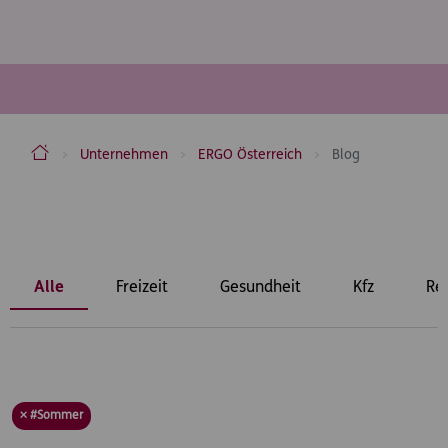
ERGO Versicherung Aktiengesellschaft
Unternehmen
ERGO Österreich
Blog
Inhaltsbereich
Alle
Freizeit
Gesundheit
Kfz
Re
× #Sommer