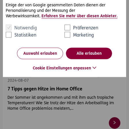
Einige der von Google gesammelten Daten dienen der
Personalisierung und der Messung der
Werbewirksamkeit.
Erfahren Sie mehr über diesen Anbieter.
Notwendig
Präferenzen
Statistiken
Marketing
Auswahl erlauben
Alle erlauben
#Sommer
#Home-Office
Cookie Einstellungen anpassen
2024-08-07
7 Tipps gegen Hitze im Home Office
Der Sommer ist angekommen und mit ihm auch tropische
Temperaturen! Wie Sie trotz der Hitze den Arbeitsalltag im
Home Office problemlos meistern,…