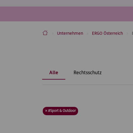
ERGO Versicherung Aktiengesellschaft
Unternehmen
ERGO Österreich
Inhaltsbereich
Alle
Rechtsschutz
× #Sport & Outdoor