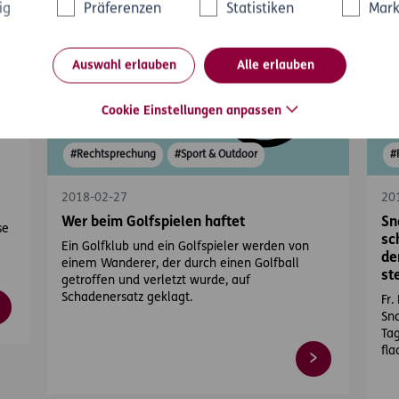
ig
Präferenzen
Statistiken
Mark
Auswahl erlauben
Alle erlauben
Cookie Einstellungen anpassen
#Rechtsprechung
#Sport & Outdoor
#
2018-02-27
20
Wer beim Golfspielen haftet
Sn
se
sc
e
Ein Golfklub und ein Golfspieler werden von
de
einem Wanderer, der durch einen Golfball
st
getroffen und verletzt wurde, auf
Schadenersatz geklagt.
Fr.
Sn
Ta
fla