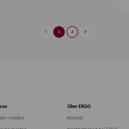
1
2
Zurück
Vorwärts
ices
Über ERGO
den melden
Kontakt