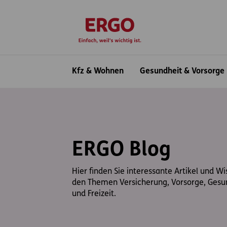
Inhaltsbereich (Access Key: 0)
Hauptnavigation (Access Key: 1)
Top-Navigation (Access Key: 2)
Inhaltsübersicht (Access Key: 3)
Footer-Links (Access Key: 4)
zur Startseite
Hauptnavigation
Kfz & Wohnen
Gesundheit & Vorsorge
ERGO Blog
Hier finden Sie interessante Artikel und W
den Themen Versicherung, Vorsorge, Gesu
und Freizeit.