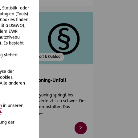
Statistik- oder
ologien (Tools)
Cookies finden
 lit a DSGVO),
r dem EWR
hutzniveau
. Es besteht
g stehen.
Rechtsprechung
#Sport & Outdoor
lyse der
18-05-24
ookies,
r bei einem Canyoning-Unfall
 Alle anderen
ftet
 Teilnehmer am Canyoning springt ins
ürliche Wasser und verletzt sich schwer. Der
n
in unseren
lnehmer klagt den Veranstalter. Das
m
.
weisverfahren ergab,…
ung der