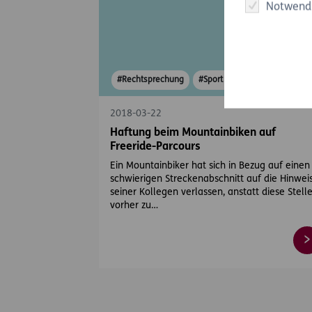
Notwend
#Rechtsprechung
#Sport & Outdoor
2018-03-22
Haftung beim Mountainbiken auf
Freeride-Parcours
Ein Mountainbiker hat sich in Bezug auf einen
schwierigen Streckenabschnitt auf die Hinwei
seiner Kollegen verlassen, anstatt diese Stell
vorher zu…