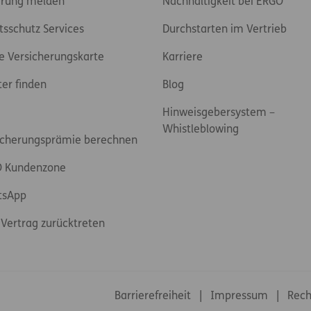
rung melden
Nachhaltigkeit bei ERGO
tsschutz Services
Durchstarten im Vertrieb
e Versicherungskarte
Karriere
ter finden
Blog
Hinweisgebersystem –
Whistleblowing
icherungsprämie berechnen
 Kundenzone
tsApp
Vertrag zurücktreten
Footer-Links
Barrierefreiheit
Impressum
Rech