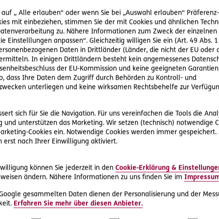
 auf „ Alle erlauben“ oder wenn Sie bei „Auswahl erlauben“ Präferenz-, 
ies mit einbeziehen, stimmen Sie der mit Cookies und ähnlichen Techn
tenverarbeitung zu. Nähere Informationen zum Zweck der einzelnen 
ie Einstelllungen anpassen“. Gleichzeitig willigen Sie ein (Art. 49 Abs. 1
personenbezogenen Daten in Drittländer (Länder, die nicht der EU ode
rmitteln. In einigen Drittländern besteht kein angemessenes Datensc
enheitsbeschluss der EU-Kommission und keine geeigneten Garantien)
ko, dass Ihre Daten dem Zugriff durch Behörden zu Kontroll- und
#Rechtsprechung
#Sport & Outdoor
wecken unterliegen und keine wirksamen Rechtsbehelfe zur Verfügun
#
2019-01-23
ert sich für Sie die Navigation. Für uns vereinfachen die Tools die Ana
20
Sturz am Golfplatz wegen defektem
 und unterstützen das Marketing. Wir setzen (technisch) notwendige C
Deckel der Bewässerungsanlage –
We
en
 Marketing-Cookies ein. Notwendige Cookies werden immer gespeichert.
Haftet der Golfplatzbetreiber?
ha
erst nach Ihrer Einwilligung aktiviert.
Der Kläger stürzt am Golfplatz, den der
Ein
Beklagte betreibt. Er steigt auf den Deckel eines
nat
willigung können Sie jederzeit in den
Cookie-Erklärung & Einstellunge
Bewässerungsschachtes. Der Kläger bricht
Tei
weisen ändern. Nähere Informationen zu uns finden Sie im
Impressu
wegen des…
Be
 Google gesammelten Daten dienen der Personalisierung und der Mess
eit.
Erfahren Sie mehr über diesen Anbieter.