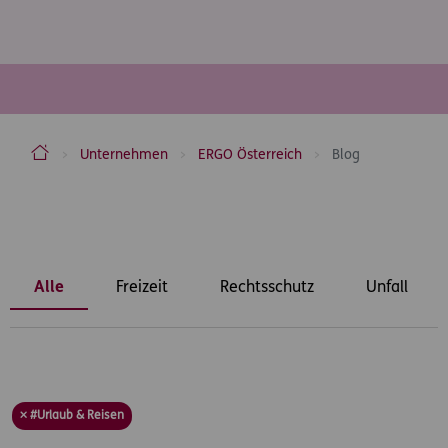
ERGO Versicherung Aktiengesellschaft
Unternehmen
ERGO Österreich
Blog
Inhaltsbereich
Alle
Freizeit
Rechtsschutz
Unfall
× #Urlaub & Reisen