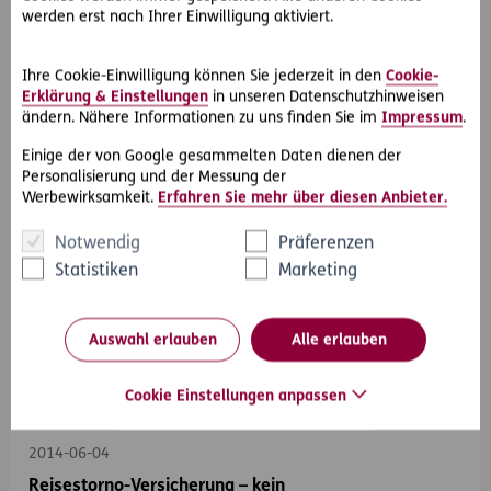
werden erst nach Ihrer Einwilligung aktiviert.
Eine Urlauberin einer Pauschalreise stürzte beim
Frühstücksbuffet über ein zu Boden gefallenes Paprikastück.
Sie wollte Schadenersatz vom…
Ihre Cookie-Einwilligung können Sie jederzeit in den
Cookie-
Erklärung & Einstellungen
in unseren Datenschutzhinweisen
ändern. Nähere Informationen zu uns finden Sie im
Impressum
.
Einige der von Google gesammelten Daten dienen der
Personalisierung und der Messung der
Werbewirksamkeit.
Erfahren Sie mehr über diesen Anbieter.
Notwendig
Präferenzen
Statistiken
Marketing
Auswahl erlauben
Alle erlauben
Cookie Einstellungen anpassen
#Rechtsprechung
#Versicherungsrecht
#Urlaub & Reisen
2014-06-04
Reisestorno-Versicherung – kein