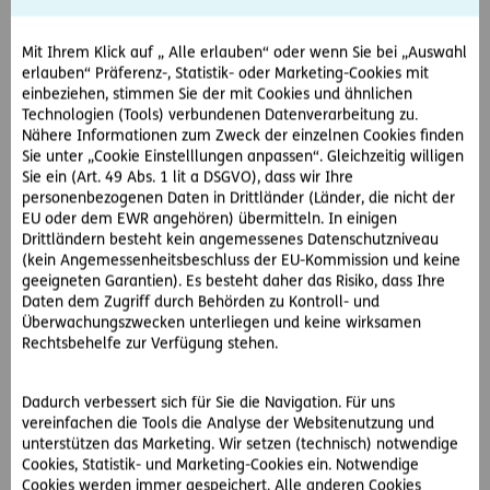
Der EuGH hatte die Frage zu klären, was gilt, wenn die Airline
zwar an den Reisevermittler die Information der Annullierung
des Fluges rechtzeitig…
Mit Ihrem Klick auf „ Alle erlauben“ oder wenn Sie bei „Auswahl
erlauben“ Präferenz-, Statistik- oder Marketing-Cookies mit
einbeziehen, stimmen Sie der mit Cookies und ähnlichen
Technologien (Tools) verbundenen Datenverarbeitung zu.
Nähere Informationen zum Zweck der einzelnen Cookies finden
Sie unter „Cookie Einstelllungen anpassen“. Gleichzeitig willigen
Sie ein (Art. 49 Abs. 1 lit a DSGVO), dass wir Ihre
personenbezogenen Daten in Drittländer (Länder, die nicht der
EU oder dem EWR angehören) übermitteln. In einigen
Drittländern besteht kein angemessenes Datenschutzniveau
(kein Angemessenheitsbeschluss der EU-Kommission und keine
geeigneten Garantien). Es besteht daher das Risiko, dass Ihre
Daten dem Zugriff durch Behörden zu Kontroll- und
Überwachungszwecken unterliegen und keine wirksamen
Rechtsbehelfe zur Verfügung stehen.
#Rechtsprechung
#Urlaub & Reisen
#Schadensersatz
Dadurch verbessert sich für Sie die Navigation. Für uns
vereinfachen die Tools die Analyse der Websitenutzung und
2016-09-27
unterstützen das Marketing. Wir setzen (technisch) notwendige
Sturz am Frühstücksbuffet? Haftung des
Cookies, Statistik- und Marketing-Cookies ein. Notwendige
Cookies werden immer gespeichert. Alle anderen Cookies
Reiseveranstalters möglich