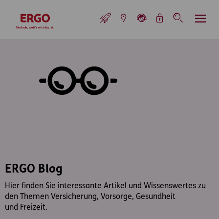
Inhaltsbereich (Access Key: 0)
Hauptnavigation (Access Key: 1)
Top-Navigation (Access Key: 2)
Inhaltsübersicht (Access Key: 3)
Footer-Links (Access Key: 4)
Top-Navigation
zur Startseite
ERGO Blog
Hier finden Sie interessante Artikel und Wissenswertes zu
den Themen Versicherung, Vorsorge, Gesundheit
und Freizeit.