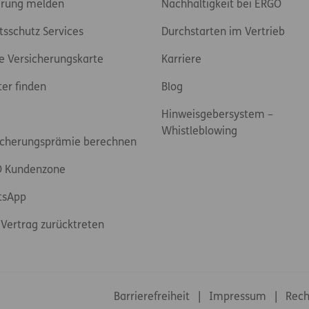
rung melden
Nachhaltigkeit bei ERGO
tsschutz Services
Durchstarten im Vertrieb
e Versicherungskarte
Karriere
ter finden
Blog
Hinweisgebersystem –
Whistleblowing
icherungsprämie berechnen
 Kundenzone
tsApp
Vertrag zurücktreten
Footer-Links
Barrierefreiheit
Impressum
Rech