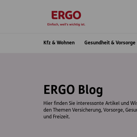
Inhaltsbereich (Access Key: 0)
Hauptnavigation (Access Key: 1)
Top-Navigation (Access Key: 2)
Inhaltsübersicht (Access Key: 3)
Footer-Links (Access Key: 4)
zur Startseite
Hauptnavigation
Kfz & Wohnen
Gesundheit & Vorsorge
ERGO Blog
Hier finden Sie interessante Artikel und W
den Themen Versicherung, Vorsorge, Gesu
und Freizeit.