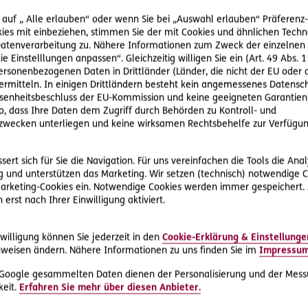
Zurück
Vorwärts
 auf „ Alle erlauben“ oder wenn Sie bei „Auswahl erlauben“ Präferenz-, 
ies mit einbeziehen, stimmen Sie der mit Cookies und ähnlichen Techn
tenverarbeitung zu. Nähere Informationen zum Zweck der einzelnen 
ie Einstelllungen anpassen“. Gleichzeitig willigen Sie ein (Art. 49 Abs. 1
personenbezogenen Daten in Drittländer (Länder, die nicht der EU ode
rmitteln. In einigen Drittländern besteht kein angemessenes Datensc
enheitsbeschluss der EU-Kommission und keine geeigneten Garantien)
ko, dass Ihre Daten dem Zugriff durch Behörden zu Kontroll- und
wecken unterliegen und keine wirksamen Rechtsbehelfe zur Verfügun
#Rechtsprechung
#Urlaub & Reisen
ert sich für Sie die Navigation. Für uns vereinfachen die Tools die Ana
2009-09-18
 und unterstützen das Marketing. Wir setzen (technisch) notwendige C
 Marketing-Cookies ein. Notwendige Cookies werden immer gespeichert.
Fehlende Kinderbetreuung
erst nach Ihrer Einwilligung aktiviert.
rechtfertigt Schadenersatz für
entgangene Urlaubsfreude
im
s
Die Ehegatten S. wollen mit ihrem kleinen
willigung können Sie jederzeit in den
Cookie-Erklärung & Einstellunge
Enkelsohn verreisen, bei Buchung der Reise
weisen ändern. Nähere Informationen zu uns finden Sie im
Impressu
legen sie ausdrücklich Wert darauf, dass die
Hotelanlage über…
 Google gesammelten Daten dienen der Personalisierung und der Mess
eit.
Erfahren Sie mehr über diesen Anbieter.