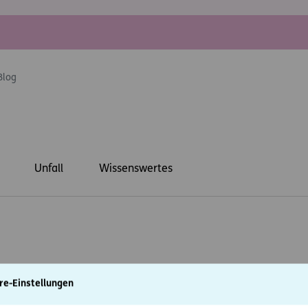
Blog
Unfall
Wissenswertes
re-Einstellungen
1
2
3