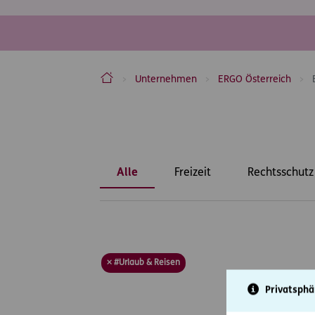
ERGO Versicherung Aktiengesellschaft
Unternehmen
ERGO Österreich
Inhaltsbereich
Alle
Freizeit
Rechtsschutz
× #Urlaub & Reisen
Privatsphä