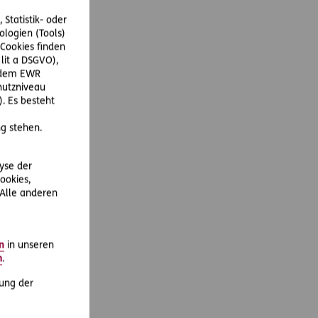
Statistik- oder
ologien (Tools)
Cookies finden
 lit a DSGVO),
r dem EWR
hutzniveau
. Es besteht
g stehen.
lyse der
ookies,
 Alle anderen
n
in unseren
m
.
ung der