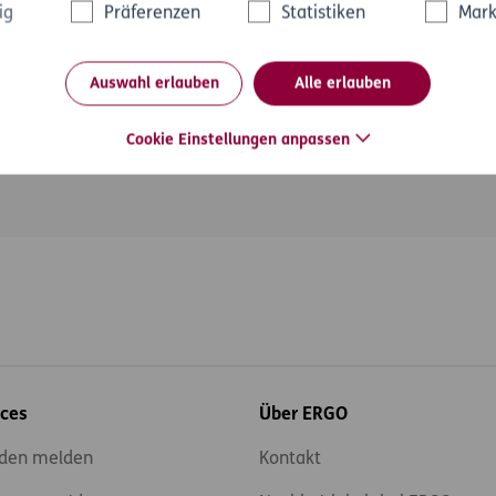
ig
Präferenzen
Statistiken
Mark
Auswahl erlauben
Alle erlauben
1
2
3
Zurück
Vorwärts
Cookie Einstellungen anpassen
ices
Über ERGO
den melden
Kontakt