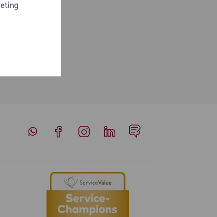
eting
Whatsapp
Facebook
Instagram
LinkedIn
Blog