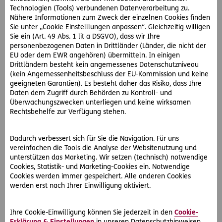
Ein Skiurlaub in Österreich ist oft mit hohen Kosten verbunden.
Technologien (Tools) verbundenen Datenverarbeitung zu.
Wer trotzdem nicht darauf verzichten will, kann mit kleinen
Nähere Informationen zum Zweck der einzelnen Cookies finden
Tipps einiges an Geld…
Sie unter „Cookie Einstelllungen anpassen“. Gleichzeitig willigen
Sie ein (Art. 49 Abs. 1 lit a DSGVO), dass wir Ihre
personenbezogenen Daten in Drittländer (Länder, die nicht der
EU oder dem EWR angehören) übermitteln. In einigen
Drittländern besteht kein angemessenes Datenschutzniveau
(kein Angemessenheitsbeschluss der EU-Kommission und keine
geeigneten Garantien). Es besteht daher das Risiko, dass Ihre
Daten dem Zugriff durch Behörden zu Kontroll- und
Überwachungszwecken unterliegen und keine wirksamen
Rechtsbehelfe zur Verfügung stehen.
Dadurch verbessert sich für Sie die Navigation. Für uns
vereinfachen die Tools die Analyse der Websitenutzung und
unterstützen das Marketing. Wir setzen (technisch) notwendige
Cookies, Statistik- und Marketing-Cookies ein. Notwendige
#Winter
Cookies werden immer gespeichert. Alle anderen Cookies
werden erst nach Ihrer Einwilligung aktiviert.
2024-12-04
Nachhaltige Weihnachtsgeschenke
Ihre Cookie-Einwilligung können Sie jederzeit in den
Cookie-