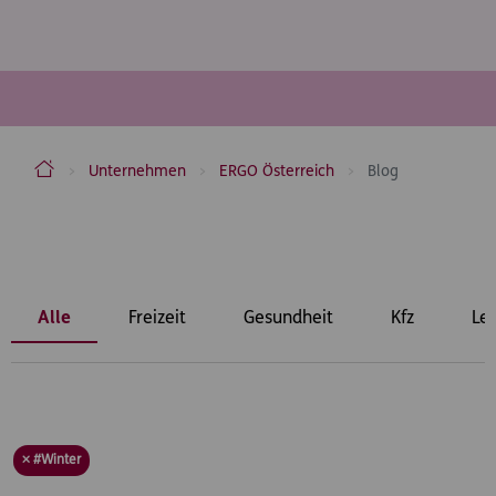
ERGO Versicherung Aktiengesellschaft
Unternehmen
ERGO Österreich
Blog
Inhaltsbereich
Alle
Freizeit
Gesundheit
Kfz
Le
× #Winter