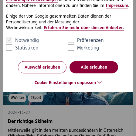
Erklärung & Einstellungen
in unseren Datenschutzhinweisen
Weihnachten steht vor der Tür. Hier finden Sie einige Ideen für
ändern. Nähere Informationen zu uns finden Sie im
Impressum
.
nachhaltige Geschenke.
Einige der von Google gesammelten Daten dienen der
Personalisierung und der Messung der
Werbewirksamkeit.
Erfahren Sie mehr über diesen Anbieter.
Notwendig
Präferenzen
Statistiken
Marketing
Auswahl erlauben
Alle erlauben
Cookie Einstellungen anpassen
#Winter
#Sport
2024-11-27
Der richtige Skihelm
Mittlerweile gilt in den meisten Bundesländern in Österreich