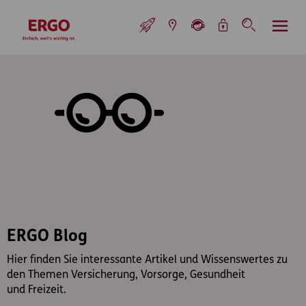
Inhaltsbereich (Access Key: 0)
Hauptnavigation (Access Key: 1)
Top-Navigation (Access Key: 2)
Inhaltsübersicht (Access Key: 3)
Footer-Links (Access Key: 4)
Top-Navigation
zur Startseite
ERGO Blog
Hier finden Sie interessante Artikel und Wissenswertes zu
den Themen Versicherung, Vorsorge, Gesundheit
und Freizeit.