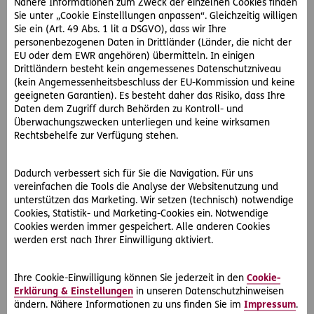
Nähere Informationen zum Zweck der einzelnen Cookies finden
Sie unter „Cookie Einstelllungen anpassen“. Gleichzeitig willigen
Sie ein (Art. 49 Abs. 1 lit a DSGVO), dass wir Ihre
personenbezogenen Daten in Drittländer (Länder, die nicht der
EU oder dem EWR angehören) übermitteln. In einigen
Drittländern besteht kein angemessenes Datenschutzniveau
(kein Angemessenheitsbeschluss der EU-Kommission und keine
geeigneten Garantien). Es besteht daher das Risiko, dass Ihre
Daten dem Zugriff durch Behörden zu Kontroll- und
Überwachungszwecken unterliegen und keine wirksamen
Rechtsbehelfe zur Verfügung stehen.
#Rechtsprechung
#Internet & Datenschutz
Dadurch verbessert sich für Sie die Navigation. Für uns
vereinfachen die Tools die Analyse der Websitenutzung und
unterstützen das Marketing. Wir setzen (technisch) notwendige
2006-06-29
Cookies, Statistik- und Marketing-Cookies ein. Notwendige
Widerspruch gegen Verwendung persönlicher
Cookies werden immer gespeichert. Alle anderen Cookies
werden erst nach Ihrer Einwilligung aktiviert.
Daten ist auch ohne Begründung möglich
Herr M. möchte im August 2006 einen Mobilfunkvertrag bei
der H-GmbH abschließen. Das Mobilfunkunternehmen
Ihre Cookie-Einwilligung können Sie jederzeit in den
Cookie-
verweigert den Vertragsabschluss, weil in…
Erklärung & Einstellungen
in unseren Datenschutzhinweisen
ändern. Nähere Informationen zu uns finden Sie im
Impressum
.