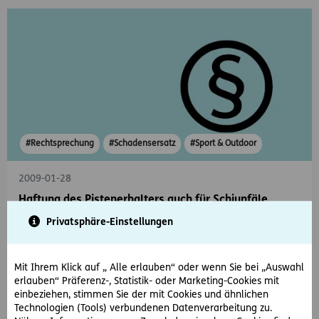
#Rechtsprechung
#Schadensersatz
#Sport & Outdoor
2009-01-28
Haftung des Pistenerhalters auch für Schiunfäle
abseits der Strecke
Privatsphäre-Einstellungen
Frau M. befährt einen offiziellen Schiweg im Schigebiet der
beklagten G.-GmbH, der die Hauptpiste mit einer anderen
Piste verbindet.
Mit Ihrem Klick auf „ Alle erlauben“ oder wenn Sie bei „Auswahl
erlauben“ Präferenz-, Statistik- oder Marketing-Cookies mit
einbeziehen, stimmen Sie der mit Cookies und ähnlichen
Technologien (Tools) verbundenen Datenverarbeitung zu.