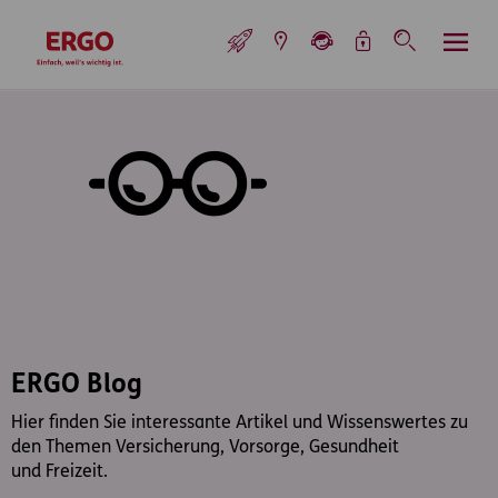
Inhaltsbereich (Access Key: 0)
Hauptnavigation (Access Key: 1)
Top-Navigation (Access Key: 2)
Inhaltsübersicht (Access Key: 3)
Footer-Links (Access Key: 4)
Top-Navigation
zur Startseite
ERGO Blog
Hier finden Sie interessante Artikel und Wissenswertes zu
den Themen Versicherung, Vorsorge, Gesundheit
und Freizeit.