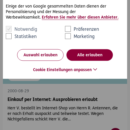
Einige der von Google gesammelten Daten dienen der
Personalisierung und der Messung der
Werbewirksamkeit.
Erfahren Sie mehr über diesen Anbieter.
Notwendig
Präferenzen
Statistiken
Marketing
Auswahl erlauben
Alle erlauben
Cookie Einstellungen anpassen
#Rechtsprechung
2000-08-29
Einkauf per Internet: Ausprobieren erlaubt
Herr V. bestellt im Internet-Shop von Herrn R. Antennen, die
er nach Erhalt auspackt und teilweise testet. Wegen
Nichtgefallens schickt Herr V. die…