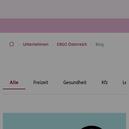
ERGO Versicherung Aktiengesellschaft
Unternehmen
ERGO Österreich
Blog
Inhaltsbereich
Alle
Freizeit
Gesundheit
Kfz
Le