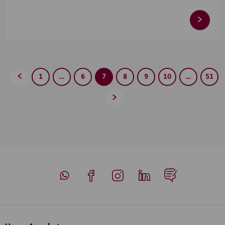
1
…
6
7
8
9
10
…
51
Zurück
Vorwärts
Whatsapp
Facebook
Instagram
LinkedIn
Blog
Inhaltsübersicht