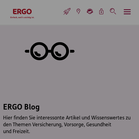
Inhaltsbereich (Access Key: 0)
Hauptnavigation (Access Key: 1)
Top-Navigation (Access Key: 2)
Inhaltsübersicht (Access Key: 3)
Footer-Links (Access Key: 4)
Top-Navigation
zur Startseite
ERGO Blog
Hier finden Sie interessante Artikel und Wissenswertes zu
den Themen Versicherung, Vorsorge, Gesundheit
und Freizeit.