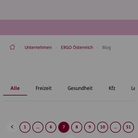
ERGO Versicherung Aktiengesellschaft
Unternehmen
ERGO Österreich
Blog
Inhaltsbereich
Alle
Freizeit
Gesundheit
Kfz
Le
1
…
6
7
8
9
10
…
51
Zurück