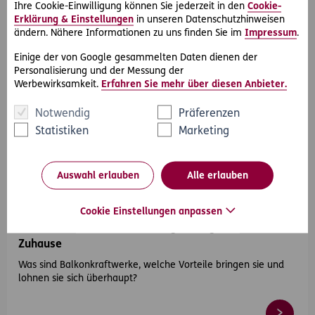
Ihre Cookie-Einwilligung können Sie jederzeit in den
Cookie-
Erklärung & Einstellungen
in unseren Datenschutzhinweisen
ändern. Nähere Informationen zu uns finden Sie im
Impressum
.
Einige der von Google gesammelten Daten dienen der
Personalisierung und der Messung der
Werbewirksamkeit.
Erfahren Sie mehr über diesen Anbieter.
Notwendig
Präferenzen
Statistiken
Marketing
#Wohnung
#Haus
#Nachhaltigkeit
#Umwelt
Auswahl erlauben
Alle erlauben
2024-05-28
Cookie Einstellungen anpassen
Balkonkraftwerke – Nachhaltige Energie für
Zuhause
Was sind Balkonkraftwerke, welche Vorteile bringen sie und
lohnen sie sich überhaupt?