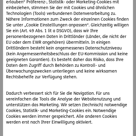
erlauben“ Präferenz-, Statistik- oder Marketing-Cookies mit
einbeziehen, stimmen Sie der mit Cookies und ähnlichen
Technologien (Tools) verbundenen Datenverarbeitung zu.
Nähere Informationen zum Zweck der einzelnen Cookies finden
Sie unter „Cookie Einstelllungen anpassen“. Gleichzeitig willigen
Sie ein (Art. 49 Abs. 1 lit a DSGVO), dass wir Ihre
personenbezogenen Daten in Drittländer (Länder, die nicht der
EU oder dem EWR angehören) übermitteln. In einigen
Drittländern besteht kein angemessenes Datenschutzniveau
(kein Angemessenheitsbeschluss der EU-Kommission und keine
geeigneten Garantien). Es besteht daher das Risiko, dass Ihre
Daten dem Zugriff durch Behörden zu Kontroll- und
Überwachungszwecken unterliegen und keine wirksamen
Rechtsbehelfe zur Verfügung stehen.
#Sport
Dadurch verbessert sich für Sie die Navigation. Für uns
2024-06-10
vereinfachen die Tools die Analyse der Websitenutzung und
EM 2024 – Spielplan im Überblick
unterstützen das Marketing. Wir setzen (technisch) notwendige
Cookies, Statistik- und Marketing-Cookies ein. Notwendige
Alle Infos zur Fußball-EM 2024 im Überblick: Spielplan zum
Cookies werden immer gespeichert. Alle anderen Cookies
Downoaden, Spielorte und Mannschaften
werden erst nach Ihrer Einwilligung aktiviert.