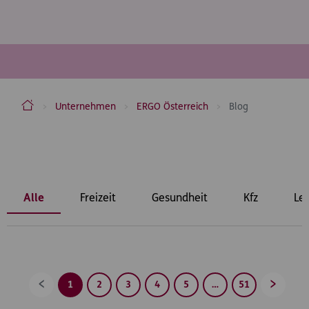
ERGO Versicherung Aktiengesellschaft
Unternehmen
ERGO Österreich
Blog
Inhaltsbereich
Alle
Freizeit
Gesundheit
Kfz
Le
1
2
3
4
5
…
51
Zurück
Vorwärt