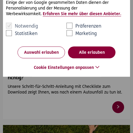
Einige der von Google gesammelten Daten dienen der
Personalisierung und der Messung der
Werbewirksamkeit.
Erfahren Sie mehr über diesen Anbieter.
Notwendig
Präferenzen
Statistiken
Marketing
#Auto
Auswahl erlauben
Alle erlauben
2026-04-21
Cookie Einstellungen anpassen
Autounfall – was tun und wie verhalte ich mich
richtig?
Unsere Schritt-für-Schritt-Anleitung mit Checkliste zum
Download zeigt Ihnen, was nach einem Autounfall zu tun ist.