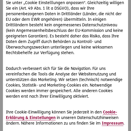
Sie unter „Cookie Einstelllungen anpassen“. Gleichzeitig willigen
Sie ein (Art. 49 Abs. 1 lit a DSGVO), dass wir Ihre
personenbezogenen Daten in Drittländer (Länder, die nicht der
EU oder dem EWR angehören) übermitteln. In einigen
Drittländern besteht kein angemessenes Datenschutzniveau
(kein Angemessenheitsbeschluss der EU-Kommission und keine
geeigneten Garantien). Es besteht daher das Risiko, dass Ihre
Daten dem Zugriff durch Behörden zu Kontroll- und
Überwachungszwecken unterliegen und keine wirksamen
#Rechtsfälle
Rechtsbehelfe zur Verfügung stehen.
2026-06-15
Dadurch verbessert sich für Sie die Navigation. Für uns
Unterlassungsklage wegen Grillfeier! Was nun?
vereinfachen die Tools die Analyse der Websitenutzung und
Wegen einer Grillfeier wird Frau R. von ihren Nachbarn
unterstützen das Marketing. Wir setzen (technisch) notwendige
angezeigt. Erfahren Sie, wie spezialisierte Juristen die Klage
Cookies, Statistik- und Marketing-Cookies ein. Notwendige
abwehren konnten.
Cookies werden immer gespeichert. Alle anderen Cookies
werden erst nach Ihrer Einwilligung aktiviert.
Ihre Cookie-Einwilligung können Sie jederzeit in den
Cookie-
Erklärung & Einstellungen
in unseren Datenschutzhinweisen
ändern. Nähere Informationen zu uns finden Sie im
Impressum
.