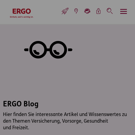
Inhaltsbereich (Access Key: 0)
Hauptnavigation (Access Key: 1)
Top-Navigation (Access Key: 2)
Inhaltsübersicht (Access Key: 3)
Footer-Links (Access Key: 4)
Top-Navigation
zur Startseite
ERGO Blog
Hier finden Sie interessante Artikel und Wissenswertes zu
den Themen Versicherung, Vorsorge, Gesundheit
und Freizeit.