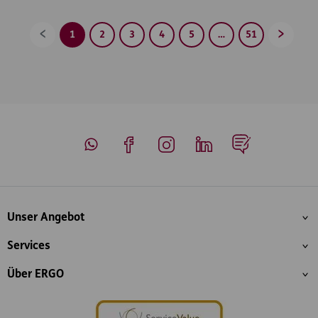
1
2
3
4
5
…
51
Zurück
Vorwärt
Whatsapp
Facebook
Instagram
LinkedIn
Blog
Inhaltsübersicht
Unser Angebot
Services
Über ERGO