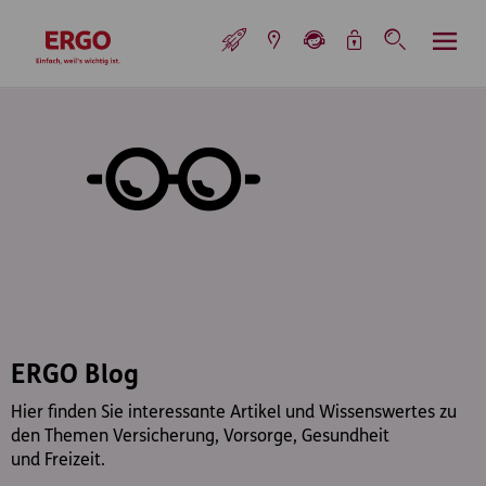
Inhaltsbereich (Access Key: 0)
Hauptnavigation (Access Key: 1)
Top-Navigation (Access Key: 2)
Inhaltsübersicht (Access Key: 3)
Footer-Links (Access Key: 4)
Top-Navigation
zur Startseite
ERGO Blog
Hier finden Sie interessante Artikel und Wissenswertes zu
den Themen Versicherung, Vorsorge, Gesundheit
und Freizeit.