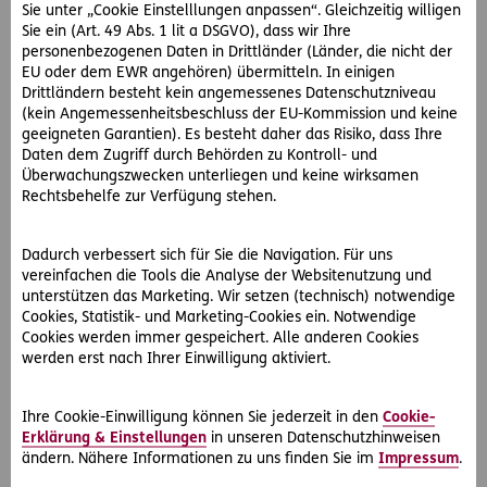
Sie unter „Cookie Einstelllungen anpassen“. Gleichzeitig willigen
Sie ein (Art. 49 Abs. 1 lit a DSGVO), dass wir Ihre
personenbezogenen Daten in Drittländer (Länder, die nicht der
EU oder dem EWR angehören) übermitteln. In einigen
Drittländern besteht kein angemessenes Datenschutzniveau
(kein Angemessenheitsbeschluss der EU-Kommission und keine
geeigneten Garantien). Es besteht daher das Risiko, dass Ihre
Daten dem Zugriff durch Behörden zu Kontroll- und
Überwachungszwecken unterliegen und keine wirksamen
#Rechtsfälle
Rechtsbehelfe zur Verfügung stehen.
2026-06-15
Dadurch verbessert sich für Sie die Navigation. Für uns
Unterlassungsklage wegen Grillfeier! Was nun?
vereinfachen die Tools die Analyse der Websitenutzung und
Wegen einer Grillfeier wird Frau R. von ihren Nachbarn
unterstützen das Marketing. Wir setzen (technisch) notwendige
angezeigt. Erfahren Sie, wie spezialisierte Juristen die Klage
Cookies, Statistik- und Marketing-Cookies ein. Notwendige
abwehren konnten.
Cookies werden immer gespeichert. Alle anderen Cookies
werden erst nach Ihrer Einwilligung aktiviert.
Ihre Cookie-Einwilligung können Sie jederzeit in den
Cookie-
Erklärung & Einstellungen
in unseren Datenschutzhinweisen
ändern. Nähere Informationen zu uns finden Sie im
Impressum
.