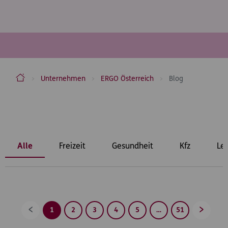
ERGO Versicherung Aktiengesellschaft
Unternehmen
ERGO Österreich
Blog
Inhaltsbereich
Alle
Freizeit
Gesundheit
Kfz
Le
1
2
3
4
5
…
51
Zurück
Vorwärt