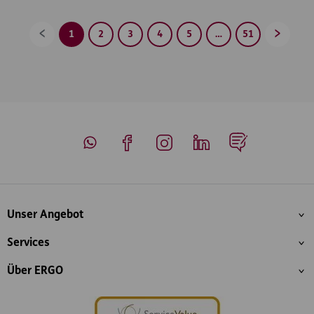
1
2
3
4
5
…
51
Zurück
Vorwärt
Whatsapp
Facebook
Instagram
LinkedIn
Blog
Inhaltsübersicht
Unser Angebot
Services
Über ERGO