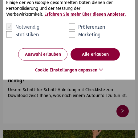
Einige der von Google gesammelten Daten dienen der
Personalisierung und der Messung der
Werbewirksamkeit.
Erfahren Sie mehr über diesen Anbieter.
Notwendig
Präferenzen
Statistiken
Marketing
#Auto
Auswahl erlauben
Alle erlauben
2026-04-21
Cookie Einstellungen anpassen
Autounfall – was tun und wie verhalte ich mich
richtig?
Unsere Schritt-für-Schritt-Anleitung mit Checkliste zum
Download zeigt Ihnen, was nach einem Autounfall zu tun ist.