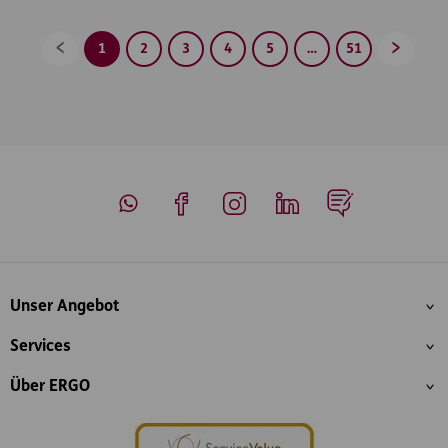
1
2
3
4
5
…
51
Zurück
Vorwärt
Whatsapp
Facebook
Instagram
LinkedIn
Blog
Inhaltsübersicht
Unser Angebot
Services
Über ERGO