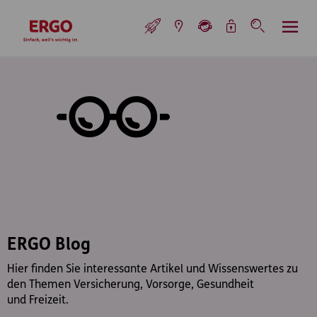
Inhaltsbereich (Access Key: 0)
Hauptnavigation (Access Key: 1)
Top-Navigation (Access Key: 2)
Inhaltsübersicht (Access Key: 3)
Footer-Links (Access Key: 4)
Top-Navigation
zur Startseite
ERGO Blog
Hier finden Sie interessante Artikel und Wissenswertes zu
den Themen Versicherung, Vorsorge, Gesundheit
und Freizeit.