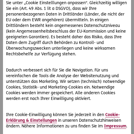
Sie unter „Cookie Einstelllungen anpassen“. Gleichzeitig willigen
Sie ein (Art. 49 Abs. 1 lit a DSGVO), dass wir Ihre
personenbezogenen Daten in Drittländer (Länder, die nicht der
EU oder dem EWR angehören) übermitteln. In einigen
Drittländern besteht kein angemessenes Datenschutzniveau
(kein Angemessenheitsbeschluss der EU-Kommission und keine
geeigneten Garantien). Es besteht daher das Risiko, dass Ihre
Daten dem Zugriff durch Behörden zu Kontroll- und
Überwachungszwecken unterliegen und keine wirksamen
#Rechtsfälle
Rechtsbehelfe zur Verfügung stehen.
2026-06-15
Dadurch verbessert sich für Sie die Navigation. Für uns
Unterlassungsklage wegen Grillfeier! Was nun?
vereinfachen die Tools die Analyse der Websitenutzung und
Wegen einer Grillfeier wird Frau R. von ihren Nachbarn
unterstützen das Marketing. Wir setzen (technisch) notwendige
angezeigt. Erfahren Sie, wie spezialisierte Juristen die Klage
Cookies, Statistik- und Marketing-Cookies ein. Notwendige
abwehren konnten.
Cookies werden immer gespeichert. Alle anderen Cookies
werden erst nach Ihrer Einwilligung aktiviert.
Ihre Cookie-Einwilligung können Sie jederzeit in den
Cookie-
Erklärung & Einstellungen
in unseren Datenschutzhinweisen
ändern. Nähere Informationen zu uns finden Sie im
Impressum
.