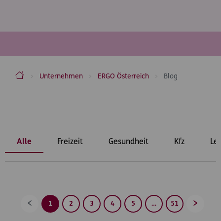
ERGO Versicherung Aktiengesellschaft
Unternehmen
ERGO Österreich
Blog
Inhaltsbereich
Alle
Freizeit
Gesundheit
Kfz
Le
1
2
3
4
5
…
51
Zurück
Vorwärt