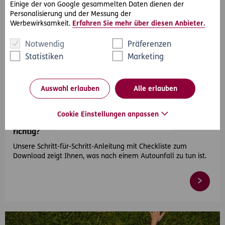
Einige der von Google gesammelten Daten dienen der
Personalisierung und der Messung der
Werbewirksamkeit.
Erfahren Sie mehr über diesen Anbieter.
Notwendig
Präferenzen
Statistiken
Marketing
#Auto
Auswahl erlauben
Alle erlauben
2026-04-21
Cookie Einstellungen anpassen
Autounfall – was tun und wie verhalte ich mich
richtig?
Unsere Schritt-für-Schritt-Anleitung mit Checkliste zum
Download zeigt Ihnen, was nach einem Autounfall zu tun ist.