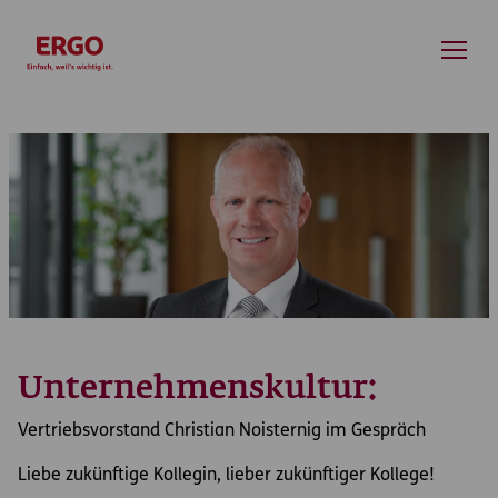
Inhaltsbereich (Access Key: 0)
Hauptnavigation (Access Key: 1)
Footer-Links (Access Key: 4)
Inhaltsbereich
Unternehmenskultur:
Vertriebsvorstand Christian Noisternig im Gespräch
Liebe zukünftige Kollegin, lieber zukünftiger Kollege!