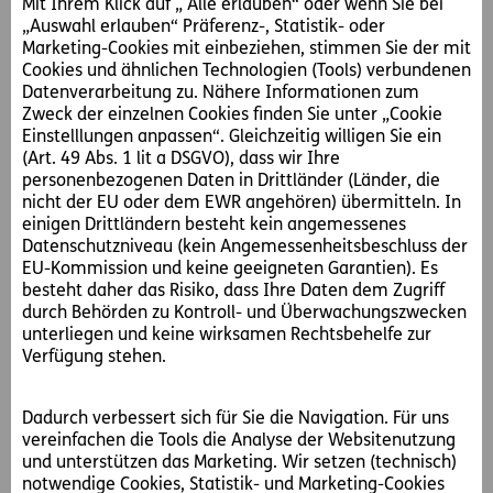
Mit Ihrem Klick auf „ Alle erlauben“ oder wenn Sie bei
Betreuung mit.
„Auswahl erlauben“ Präferenz-, Statistik- oder
Marketing-Cookies mit einbeziehen, stimmen Sie der mit
ERGO wurde zum 10. Mal in Folge als „Service-Champion“
Cookies und ähnlichen Technologien (Tools) verbundenen
auf Platz 1 der Versicherungsbranche ausgezeichnet.
Datenverarbeitung zu. Nähere Informationen zum
Zweck der einzelnen Cookies finden Sie unter „Cookie
Auch in Zukunft wollen wir unsere Kundinnen und Kunden
Einstelllungen anpassen“. Gleichzeitig willigen Sie ein
mit innovativen Produkten und einer hohen
(Art. 49 Abs. 1 lit a DSGVO), dass wir Ihre
Servicequalität begeistern und setzen daher auf ein
personenbezogenen Daten in Drittländer (Länder, die
topqualifiziertes Vertriebsteam.
nicht der EU oder dem EWR angehören) übermitteln. In
einigen Drittländern besteht kein angemessenes
Auf dem Weg zum Versicherungsprofi begleiten wir dich
Datenschutzniveau (kein Angemessenheitsbeschluss der
natürlich: Von Anfang an bilden wir unsere neuen
EU-Kommission und keine geeigneten Garantien). Es
besteht daher das Risiko, dass Ihre Daten dem Zugriff
Vertriebsmitarbeiterinnen und Vertriebsmitarbeiter mit
durch Behörden zu Kontroll- und Überwachungszwecken
unserem zukunftsweisenden Schulungskonzept
unterliegen und keine wirksamen Rechtsbehelfe zur
umfassend aus. Dieses kombiniert praxisorientierte
Verfügung stehen.
Trainings, e-Learnings und natürlich „Trainings on the
job“. Neben der fachlichen Ausbildung erhalten unsere
Dadurch verbessert sich für Sie die Navigation. Für uns
neuen Kolleginnen und Kollegen auch Verkaufstrainings
vereinfachen die Tools die Analyse der Websitenutzung
sowie Schulungen in den Bereichen Kommunikation,
und unterstützen das Marketing. Wir setzen (technisch)
Präsentation und Social Media.
notwendige Cookies, Statistik- und Marketing-Cookies