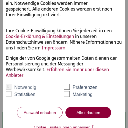
ein. Notwendige Cookies werden immer
Natürlich ist uns wichtig, dass gute Arbeit auch belohnt
gespeichert. Alle anderen Cookies werden erst nach
wird. Daher honorieren wir unsere Kolleginnen und
Ihrer Einwilligung aktiviert.
Kollegen, die Großes leisten und mit uns ihre Ziele
erreichen, auch dementsprechend.
Ihre Cookie-Einwilligung können Sie jederzeit in den
Cookie-Erklärung & Einstellungen
in unseren
Du willst noch mehr? Als erfolgreiches Vertriebstalent
Datenschutzhinweisen ändern. Nähere Informationen zu
hast Du bei ERGO auch attraktive Karrierechancen bis
uns finden Sie im
Impressum
.
zum Gebietsleiter bzw. Vertriebsleiter.
Einige der von Google gesammelten Daten dienen der
Personalisierung und der Messung der
In jedem Fall bietet dieser Beruf Dir die nötige Flexibilität,
Werbewirksamkeit.
Erfahren Sie mehr über diesen
um Karriere und Freizeit gut zu vereinbaren.
Anbieter.
Starte mit uns durch und werde Teil unseres großartigen
Notwendig
Präferenzen
Teams!
Statistiken
Marketing
Auswahl erlauben
Alle erlauben
Cookie Einstellungen anpassen