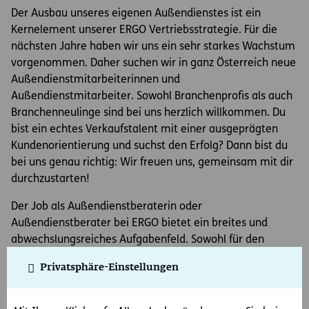
Der Ausbau unseres eigenen Außendienstes ist ein
Kernelement unserer ERGO Vertriebsstrategie. Für die
nächsten Jahre haben wir uns ein sehr starkes Wachstum
vorgenommen. Daher suchen wir in ganz Österreich neue
Außendienstmitarbeiterinnen und
Außendienstmitarbeiter. Sowohl Branchenprofis als auch
Branchenneulinge sind bei uns herzlich willkommen. Du
bist ein echtes Verkaufstalent mit einer ausgeprägten
Kundenorientierung und suchst den Erfolg? Dann bist du
bei uns genau richtig: Wir freuen uns, gemeinsam mit dir
durchzustarten!
Der Job als Außendienstberaterin oder
Außendienstberater bei ERGO bietet ein breites und
abwechslungsreiches Aufgabenfeld. Sowohl für den
Aufbau einer Kundenbeziehung in der Neukundenakquise
Privatsphäre-Einstellungen
als auch für die Pflege und nachhaltige
Weiterentwicklung von bestehenden Kundenbeständen
bringst du Freude an der persönlichen Beratung und