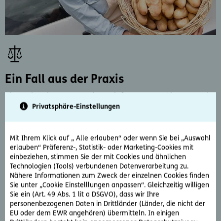
Ein Fall aus der Praxis
Die Bäckerei von Alexandra C. liefert regelmäßig Brot und
Privatsphäre-Einstellungen
Gebäck an das Verteilerzentrum einer großen
Einzelhandelskette. Die für den Einkauf zuständige
Abteilung behauptet nun plötzlich, dass die Lieferungen im
Mit Ihrem Klick auf „ Alle erlauben“ oder wenn Sie bei „Auswahl
letzten Quartal nur teilweise erfolgt sind. Angeblich wurde
erlauben“ Präferenz-, Statistik- oder Marketing-Cookies mit
die vereinbarte Menge an Brot nicht zugestellt, jedoch
einbeziehen, stimmen Sie der mit Cookies und ähnlichen
komplett verrechnet. Frau C. hat die spezifizierte Menge
Technologien (Tools) verbundenen Datenverarbeitung zu.
allerdings immer lückenlos abgeliefert.
Nähere Informationen zum Zweck der einzelnen Cookies finden
Sie unter „Cookie Einstelllungen anpassen“. Gleichzeitig willigen
Da die Einzelhandelskette nicht einlenkt, wendet sich
Sie ein (Art. 49 Abs. 1 lit a DSGVO), dass wir Ihre
personenbezogenen Daten in Drittländer (Länder, die nicht der
Frau C. an die D.A.S. Juristen. Einer der erfahrenen Juristen
EU oder dem EWR angehören) übermitteln. In einigen
setzt im Zuge der