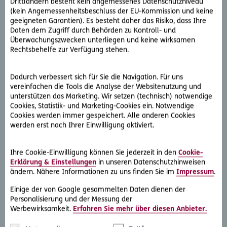
Drittländern besteht kein angemessenes Datenschutzniveau
®
D.A.S. Direkthilfe
ein Schreiben an die Gegenseite auf.
(kein Angemessenheitsbeschluss der EU-Kommission und keine
Darin wird erläutert, dass die Lieferungen immer
geeigneten Garantien). Es besteht daher das Risiko, dass Ihre
vollständig erbracht wurden und der Rechnungsbetrag zu
Daten dem Zugriff durch Behörden zu Kontroll- und
Überwachungszwecken unterliegen und keine wirksamen
begleichen ist. Andernfalls würde einer der Partneranwälte
Rechtsbehelfe zur Verfügung stehen.
mit dem Fall beauftragt werden.
Das Schreiben zeigt schon nach kurzer Zeit Wirkung und die
Dadurch verbessert sich für Sie die Navigation. Für uns
Handelskette lenkt ein. Der offene Rechnungsbetrag wird
vereinfachen die Tools die Analyse der Websitenutzung und
unterstützen das Marketing. Wir setzen (technisch) notwendige
an Frau C. überwiesen.
Cookies, Statistik- und Marketing-Cookies ein. Notwendige
Cookies werden immer gespeichert. Alle anderen Cookies
Für den Kunden war diese RechtsService-Leistung
werden erst nach Ihrer Einwilligung aktiviert.
vollkommen kostenlos.
Ihre Cookie-Einwilligung können Sie jederzeit in den
Cookie-
Erklärung & Einstellungen
in unseren Datenschutzhinweisen
ändern. Nähere Informationen zu uns finden Sie im
Impressum
.
Wir nehmen uns Zeit für Sie. Vereinbaren Sie einen
Einige der von Google gesammelten Daten dienen der
individuellen Rechtsschutz-Beratungstermin.
Personalisierung und der Messung der
Werbewirksamkeit.
Erfahren Sie mehr über diesen Anbieter.
Persönliche Beratung