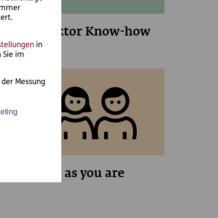
 immer
ert.
Erfolgsfaktor Know-how
stellungen
in
 Sie im
d der Messung
eting
Come as you are