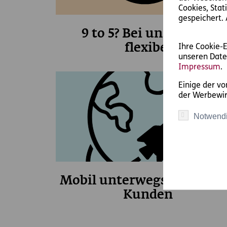
Cookies, Sta
gespeichert. 
9 to 5? Bei uns bist du
Ihre Cookie-E
flexibel
unseren Date
Impressum
.
Einige der v
der Werbewi
Notwend
Mobil unterwegs für unse
Kunden