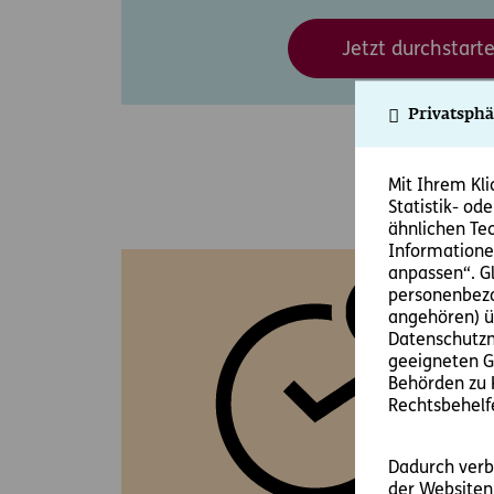
Jetzt durchstart
Privatsphä
Mit Ihrem Kli
Gute G
Statistik- od
ähnlichen Te
Informatione
anpassen“. Gle
personenbezo
angehören) ü
Datenschutzn
geeigneten Ga
Behörden zu 
Rechtsbehelf
Dadurch verbe
der Websiten