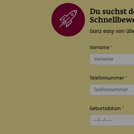
Du suchst d
Schnellbew
Ganz easy von übera
Vorname
*
Telefonnummer
*
Geburtsdatum
*