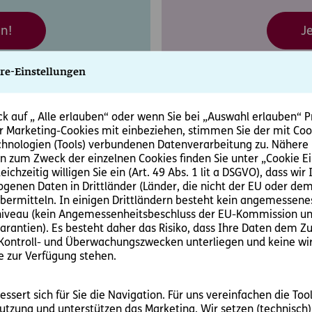
en!
Je
re-Einstellungen
ck auf „ Alle erlauben“ oder wenn Sie bei „Auswahl erlauben“ P
ründe, mit uns durchzu
er Marketing-Cookies mit einbeziehen, stimmen Sie der mit Co
chnologien (Tools) verbundenen Datenverarbeitung zu. Nähere
n zum Zweck der einzelnen Cookies finden Sie unter „Cookie Ei
ichzeitig willigen Sie ein (Art. 49 Abs. 1 lit a DSGVO), dass wir 
genen Daten in Drittländer (Länder, die nicht der EU oder d
bermitteln. In einigen Drittländern besteht kein angemessene
iveau (kein Angemessenheitsbeschluss der EU-Kommission un
rantien). Es besteht daher das Risiko, dass Ihre Daten dem Zu
Kontroll- und Überwachungszwecken unterliegen und keine w
e zur Verfügung stehen.
ssert sich für Sie die Navigation. Für uns vereinfachen die Too
utzung und unterstützen das Marketing. Wir setzen (technisch