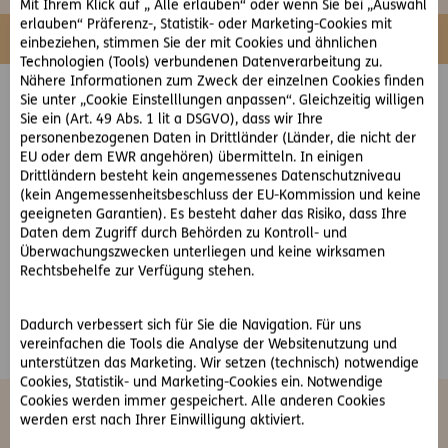
Mit Ihrem Klick auf „ Alle erlauben“ oder wenn Sie bei „Auswahl
erlauben“ Präferenz-, Statistik- oder Marketing-Cookies mit
einbeziehen, stimmen Sie der mit Cookies und ähnlichen
Technologien (Tools) verbundenen Datenverarbeitung zu.
Nähere Informationen zum Zweck der einzelnen Cookies finden
Sie unter „Cookie Einstelllungen anpassen“. Gleichzeitig willigen
Sie ein (Art. 49 Abs. 1 lit a DSGVO), dass wir Ihre
personenbezogenen Daten in Drittländer (Länder, die nicht der
Für welche Versicherung interessieren
EU oder dem EWR angehören) übermitteln. In einigen
Sie sich?
Drittländern besteht kein angemessenes Datenschutzniveau
(kein Angemessenheitsbeschluss der EU-Kommission und keine
geeigneten Garantien). Es besteht daher das Risiko, dass Ihre
Daten dem Zugriff durch Behörden zu Kontroll- und
Überwachungszwecken unterliegen und keine wirksamen
Rechtsbehelfe zur Verfügung stehen.
Berechnen
Dadurch verbessert sich für Sie die Navigation. Für uns
vereinfachen die Tools die Analyse der Websitenutzung und
unterstützen das Marketing. Wir setzen (technisch) notwendige
Cookies, Statistik- und Marketing-Cookies ein. Notwendige
Cookies werden immer gespeichert. Alle anderen Cookies
Häufig gesuchte Versicherungen
werden erst nach Ihrer Einwilligung aktiviert.