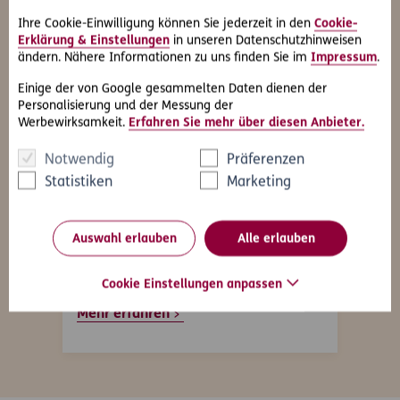
Ihre Cookie-Einwilligung können Sie jederzeit in den
Cookie-
Erklärung & Einstellungen
in unseren Datenschutzhinweisen
ändern. Nähere Informationen zu uns finden Sie im
Impressum
.
Einige der von Google gesammelten Daten dienen der
Personalisierung und der Messung der
Werbewirksamkeit.
Erfahren Sie mehr über diesen Anbieter.
Rechtsschutz-Versicherung
Kfz-
r
Eine Rechtsschutz-Versicherung
Ob Ha
Notwendig
Präferenzen
r
schützt Sie vor finanziellen
der 
Statistiken
Marketing
Belastungen durch
Sie 
Rechtsstreitigkeiten, Anwalts- oder
Onli
n
Gerichtskosten.
Auswahl erlauben
Alle erlauben
mögl
Gerne beraten wir Sie dazu.
Cookie Einstellungen anpassen
Mehr
Mehr erfahren