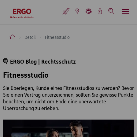
Inhaltsbereich (Access Key: 0)
Hauptnavigation (Access Key: 1)
Top-Navigation (Access Key: 2)
Inhaltsübersicht (Access Key: 3)
Footer-Links (Access Key: 4)
Top-Navigation
zur Startseite
ERGO Versicherung Aktiengesellschaft
Detail
Fitnessstudio
Inhaltsbereich
ERGO Blog | Rechtsschutz
Fitnessstudio
Sie überlegen, Kunde eines Fitnessstudios zu werden? Bevor
Sie einen Vertrag unterzeichnen, sollten Sie gewisse Punkte
beachten, um nicht am Ende eine unerwartete
Überraschung zu erleben.