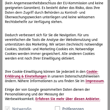
(kein Angemessenheitsbeschluss der EU-Kommission und keine
Kündigung
geeigneten Garantien). Es besteht daher das Risiko, dass Ihre
Daten dem Zugriff durch Behörden zu Kontroll- und
Überwachungszwecken unterliegen und keine wirksamen
Kündigungsfrist
Rechtsbehelfe zur Verfügung stehen.
In der Regel beträgt die Kündigungsfrist 1–3 Monate. Die
Kündigung muss z. B. bei 2 Monaten Frist rechtzeitig vor
Dadurch verbessert sich für Sie die Navigation. Für uns
Vertragsende eingehen. Lassen Sie sich
immer eine
vereinfachen die Tools die Analyse der Websitenutzung und
Bestätigung
erteilen (Post-Sendung oder E-Mail).
unterstützen das Marketing. Wir setzen (technisch) notwendige
Cookies, Statistik- und Marketing-Cookies ein. Notwendige
Cookies werden immer gespeichert. Alle anderen Cookies
Eine vorzeitige Kündigung ist möglich bei:
werden erst nach Ihrer Einwilligung aktiviert.
Wesentlichen Änderungen der Öffnungszeiten
Ihre Cookie-Einwilligung können Sie jederzeit in den
Cookie-
Erklärung & Einstellungen
in unseren Datenschutzhinweisen
Verletzung oder gesundheitliche Einschränkungen
ändern. Nähere Informationen zu uns finden Sie im
Impressum
.
(ärztliches Attest ggf. nötig)
Einige der von Google gesammelten Daten dienen der
Personalisierung und der Messung der
Werbewirksamkeit.
Erfahren Sie mehr über diesen Anbieter.
Grundsätzlich gilt: Keine Kündigung vor Ablauf der
Grundlaufzeit.
Notwendig
Präferenzen