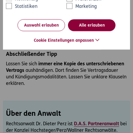
Statistiken
Marketing
Auswahl erlauben
Alle erlauben
Cookie Einstellungen anpassen
Abschließender Tipp
Lassen Sie sich
immer eine Kopie des unterschriebenen
Vertrags
aushändigen. Dort finden Sie Vertragsdauer
und Kündigungsmodalitäten. Lassen Sie unklare Klauseln
erklären.
Über den Anwalt
Rechtsanwalt Dr. Dieter Perz ist
D.A.S. Partneranwalt
bei
der Kanzlei Hochsteger/Perz/Wallner Rechtsanwälte.