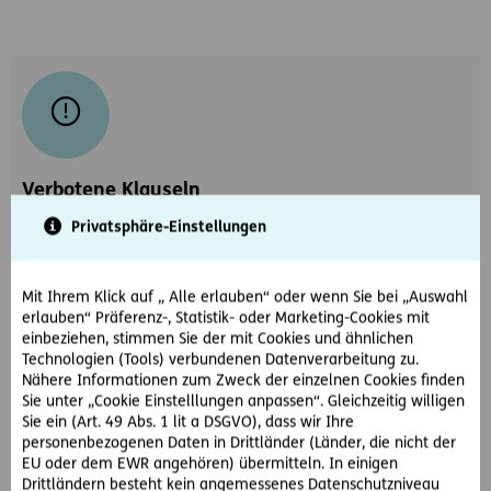
Verbotene Klauseln
Privatsphäre-Einstellungen
Verträge mit Laufzeit von mehr als 24 Monaten
ohne vorzeitige Kündigung sind unzulässig (
9 Ob
69/11d
).
Mit Ihrem Klick auf „ Alle erlauben“ oder wenn Sie bei „Auswahl
erlauben“ Präferenz-, Statistik- oder Marketing-Cookies mit
einbeziehen, stimmen Sie der mit Cookies und ähnlichen
OGH 4 Ob 59/22p
: Mindestlaufzeit 16 Monate sowie
Technologien (Tools) verbundenen Datenverarbeitung zu.
Pauschalen (Verwaltung, Chip, Service) sind
Nähere Informationen zum Zweck der einzelnen Cookies finden
rechtsunwirksam.
Sie unter „Cookie Einstelllungen anpassen“. Gleichzeitig willigen
Sie ein (Art. 49 Abs. 1 lit a DSGVO), dass wir Ihre
personenbezogenen Daten in Drittländer (Länder, die nicht der
EU oder dem EWR angehören) übermitteln. In einigen
Drittländern besteht kein angemessenes Datenschutzniveau