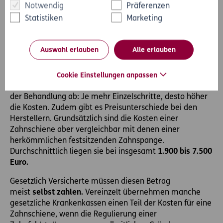
Notwendig
Präferenzen
zurückwandern.
Statistiken
Marketing
Kosten einer durchsichtigen
Auswahl erlauben
Alle erlauben
Zahnspange
Die Kosten einer transparenten Zahnspange für
Cookie Einstellungen anpassen
Erwachsene sind individuell. Sie hängen vom Umfang
der Behandlung ab: Je mehr Einzelschritte, desto höher
die Kosten. Zudem gibt es Preisunterschiede bei den
Herstellern. Grundsätzlich sind die Kosten einer
Zahnschiene aber vergleichbar mit denen einer
herkömmlichen festsitzenden Zahnspange.
Durchschnittlich liegen sie bei insgesamt
1.900 bis 7.500
Euro.
Gesetzlich Versicherte müssen diesen Betrag
meist
selbst zahlen.
Vereinzelt übernehmen manche
gesetzliche Krankenkassen einen Teil der Kosten für eine
Zahnschiene, wenn die Regulierung einer