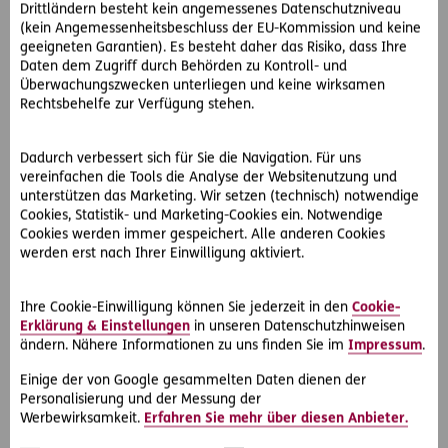
Drittländern besteht kein angemessenes Datenschutzniveau
(kein Angemessenheitsbeschluss der EU-Kommission und keine
geeigneten Garantien). Es besteht daher das Risiko, dass Ihre
Vor dem Start einer kieferorthopädischen Behandlung
Daten dem Zugriff durch Behörden zu Kontroll- und
überprüft der Kieferorthopäde den Gesundheitszustand
Überwachungszwecken unterliegen und keine wirksamen
Ihrer Zähne. Dabei kontrolliert er, ob Ihr Zahnfleisch und
Rechtsbehelfe zur Verfügung stehen.
Ihre Zähne stark genug sind, um optimal auf die
Behandlung zu reagieren. Ihr Kieferorthopäde erstellt
Dadurch verbessert sich für Sie die Navigation. Für uns
passend zu Ihrem
Zahnprofil
einen genauen
vereinfachen die Tools die Analyse der Websitenutzung und
Behandlungsplan
für den Einsatz der Zahnschienen.
unterstützen das Marketing. Wir setzen (technisch) notwendige
Dieser schließt die Tragezeiten und die
Cookies, Statistik- und Marketing-Cookies ein. Notwendige
Behandlungsdauer ein.
Cookies werden immer gespeichert. Alle anderen Cookies
werden erst nach Ihrer Einwilligung aktiviert.
Die Behandlungsdauer mit unsichtbaren Zahnspangen
kann variieren und hängt von verschiedenen Faktoren
Ihre Cookie-Einwilligung können Sie jederzeit in den
Cookie-
ab, einschließlich der Komplexität der
Erklärung & Einstellungen
in unseren Datenschutzhinweisen
Zahnfehlstellungen und der individuellen Reaktion des
ändern. Nähere Informationen zu uns finden Sie im
Impressum
.
Patienten auf die Behandlung. In der Regel kann die
Behandlungsdauer jedoch zwischen
6 Monaten und 2
Einige der von Google gesammelten Daten dienen der
Jahren
liegen. Danach kommt ein sogenannter
Retainer
Personalisierung und der Messung der
zum Einsatz, welcher die neue Position der Zähne fiixiert
Werbewirksamkeit.
Erfahren Sie mehr über diesen Anbieter.
und sicherstellt, dass sie nicht mehr in die alte Position