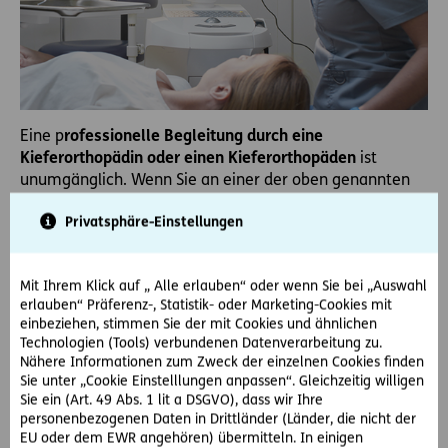
Eine p
rofessionelle Begleitung durch eine
Kieferorthopädin oder einen Kieferorthopäden
ist
unumgänglich. Wenn Sie an einer der oben genannten
Zahnfehlstellungen leiden, dann lassen Sie sich
Privatsphäre-Einstellungen
unbedingt von einem Kieferorthopäden beraten. Ohne
professionelle Begleitung ist eine Therapie mit den
Zahnschienen nicht empfehlenswert. Denn die
f
alsche
Mit Ihrem Klick auf „ Alle erlauben“ oder wenn Sie bei „Auswahl
Anwendung der Schienen birgt viele Risiken:
erlauben“ Präferenz-, Statistik- oder Marketing-Cookies mit
einbeziehen, stimmen Sie der mit Cookies und ähnlichen
Zahnfleischbluten
und daraus resultierende
Technologien (Tools) verbundenen Datenverarbeitung zu.
Zahnfleischschäden
Nähere Informationen zum Zweck der einzelnen Cookies finden
Sie unter „Cookie Einstelllungen anpassen“. Gleichzeitig willigen
Zahnverlust
Sie ein (Art. 49 Abs. 1 lit a DSGVO), dass wir Ihre
personenbezogenen Daten in Drittländer (Länder, die nicht der
Ungewünschte Bissveränderungen
EU oder dem EWR angehören) übermitteln. In einigen