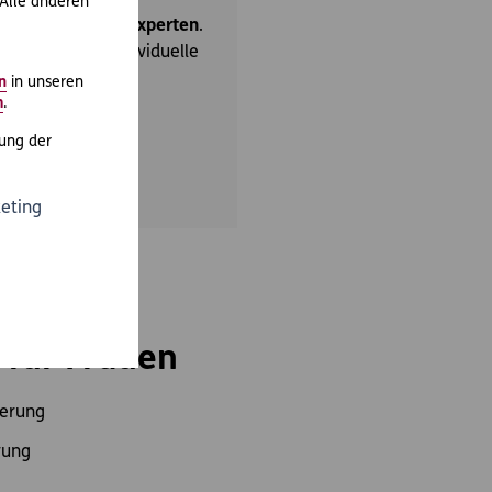
 Alle anderen
xpertinnen oder Experten
.
am mit Ihnen individuelle
n
in unseren
m
.
ung der
eting
ge-
 für Frauen
herung
rung