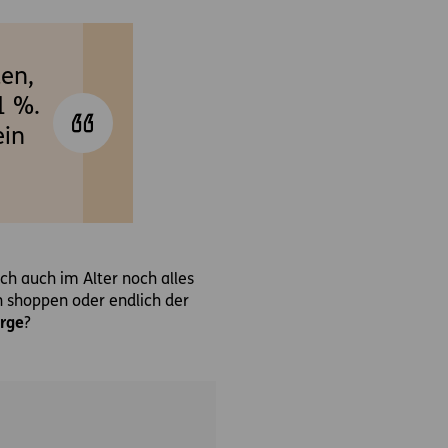
ten,
1 %.
ein
ich auch im Alter noch alles
n shoppen oder endlich der
orge
?