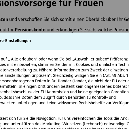
sionsvorsorge für Frauen
nzen
und verschaffen Sie sich somit einen Überblick über Ihr Ge
 auf Ihr
Pensionskonto
und erkundigen Sie sich, welche Pension
en bzw. wie hoch Ihre Pension sein wird.
re-Einstellungen
 groß Ihre
Pensionslücke
ist, um basierend darauf Ihren Vorso
 auf „ Alle erlauben“ oder wenn Sie bei „Auswahl erlauben“ Präferenz-, 
lücke berechnen
ies mit einbeziehen, stimmen Sie der mit Cookies und ähnlichen Techn
tenverarbeitung zu. Nähere Informationen zum Zweck der einzelnen 
Pensionslückenrechner
können Sie gleich online Ihren Vorsor
ie Einstelllungen anpassen“. Gleichzeitig willigen Sie ein (Art. 49 Abs. 1
personenbezogenen Daten in Drittländer (Länder, die nicht der EU ode
rmitteln. In einigen Drittländern besteht kein angemessenes Datensc
ionslücke berechnen
enheitsbeschluss der EU-Kommission und keine geeigneten Garantien)
ko, dass Ihre Daten dem Zugriff durch Behörden zu Kontroll- und
wecken unterliegen und keine wirksamen Rechtsbehelfe zur Verfügun
ber die
Möglichkeiten der finanziellen Vorsorge
und verschaffen
ender Bücher, Blogs und Podcasts dazu.
ert sich für Sie die Navigation. Für uns vereinfachen die Tools die Ana
 und unterstützen das Marketing. Wir setzen (technisch) notwendige C
ehit Studiostunde: Private Pensionsvorsorge
(25.06.2023)