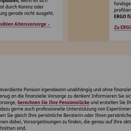
enpausen
, wenn es sich
fondsge
ell durch Karenz oder
profitie
ung gerade nicht ausgeht.
ERGO fü
exiblen Altersvorsorge
Zu ERGO
lverdiente Pension irgendwann unabhängig und ohne finanziel
genug an die finanzielle Vorsorge zu denken! Informieren Sie si
orsorge,
berechnen Sie Ihre Pensionslücke
und erstellen Sie Ih
h dazu gerne auch professionelle Unterstützung von Expertinne
en Sie gleich Ihre persönliche Beraterin oder Ihren persönlich
hnen dabei, Vorsorgelösungen zu finden, die genau auf Ihre akt
hnitten sind.