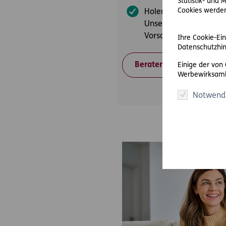
Statistik- und
Cookies werden 
Holen Sie sich bei der
Unsere Beraterinnen u
Vorsorgelösungen.
Ihre Cookie-Ein
Datenschutzhin
Berater finden
Einige der von
Werbewirksamk
Notwend