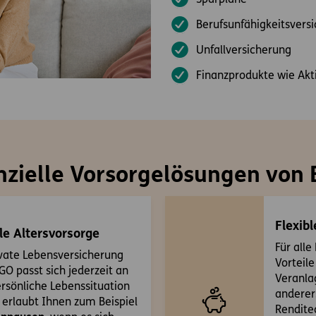
Sparpläne
Berufsunfähigkeitsvers
Unfallversicherung
Finanzprodukte wie Akt
nzielle Vorsorgelösungen von
Flexib
le Altersvorsorge
Für alle
ivate Lebensversicherung
Vorteile
GO passt sich jederzeit an
Veranla
ersönliche Lebenssituation
anderer
 erlaubt Ihnen zum Beispiel
Rendite