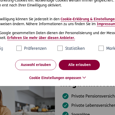
 Marketing-Cookies ein. Notwendige Cookies werden immer gespeichert.
erst nach Ihrer Einwilligung aktiviert.
 Planung Ihrer finanziellen Vorsorge gerne
Unterstützung von E
nd Berater helfen Ihnen gerne weiter und erarbeiten gemeins
willigung können Sie jederzeit in den
Cookie-Erklärung & Einstellunge
weisen ändern. Nähere Informationen zu uns finden Sie im
Impressu
 Google gesammelten Daten dienen der Personalisierung und der Mess
eit.
Erfahren Sie mehr über diesen Anbieter.
ig
Präferenzen
Statistiken
Mark
Auswahl erlauben
Alle erlauben
Private Vorsor
Cookie Einstellungen anpassen
möglichkeiten
Private Pensionsversic
Private Lebensversiche