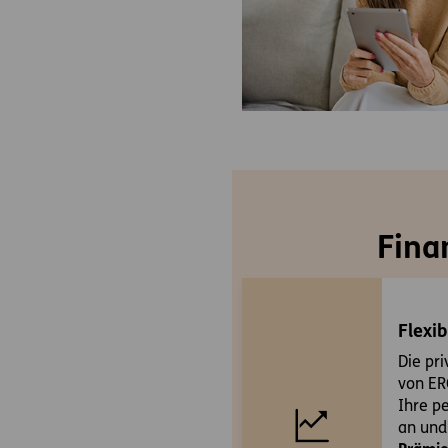
Fina
Flexib
Die pr
von ER
Ihre p
an und