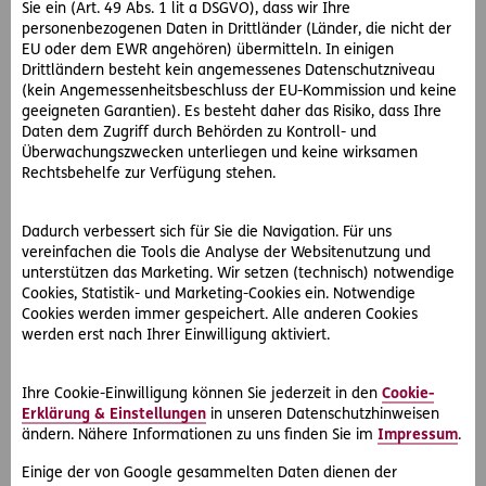
kracht. Der Erhalter der Sporthalle verweigert
Sie ein (Art. 49 Abs. 1 lit a DSGVO), dass wir Ihre
jegliche Schmerzensgeldzahlung, obwohl er von
personenbezogenen Daten in Drittländer (Länder, die nicht der
der defekten Verankerung gewusst hat (Streitwert
EU oder dem EWR angehören) übermitteln. In einigen
Drittländern besteht kein angemessenes Datenschutzniveau
10.000 €).
(kein Angemessenheitsbeschluss der EU-Kommission und keine
geeigneten Garantien). Es besteht daher das Risiko, dass Ihre
Daten dem Zugriff durch Behörden zu Kontroll- und
Auswählen
Überwachungszwecken unterliegen und keine wirksamen
Rechtsbehelfe zur Verfügung stehen.
Dadurch verbessert sich für Sie die Navigation. Für uns
vereinfachen die Tools die Analyse der Websitenutzung und
unterstützen das Marketing. Wir setzen (technisch) notwendige
Cookies, Statistik- und Marketing-Cookies ein. Notwendige
Cookies werden immer gespeichert. Alle anderen Cookies
werden erst nach Ihrer Einwilligung aktiviert.
Ihre Cookie-Einwilligung können Sie jederzeit in den
Cookie-
Erklärung & Einstellungen
in unseren Datenschutzhinweisen
ändern. Nähere Informationen zu uns finden Sie im
Impressum
.
Einige der von Google gesammelten Daten dienen der