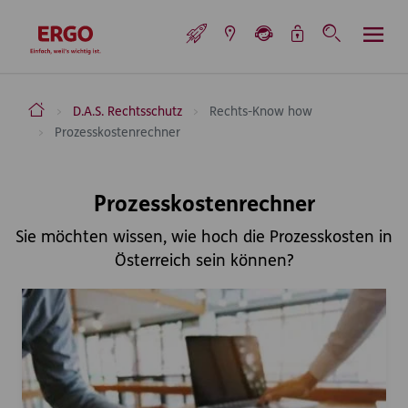
Inhaltsbereich (Access Key: 0)
Hauptnavigation (Access Key: 1)
Top-Navigation (Access Key: 2)
Inhaltsübersicht (Access Key: 3)
Footer-Links (Access Key: 4)
Top-Navigation
zur Startseite
ERGO Versicherung Aktiengesellschaft
D.A.S. Rechtsschutz
Rechts-Know how
Prozesskostenrechner
Inhaltsbereich
Prozesskostenrechner
Sie möchten wissen, wie hoch die Prozesskosten in
Österreich sein können?