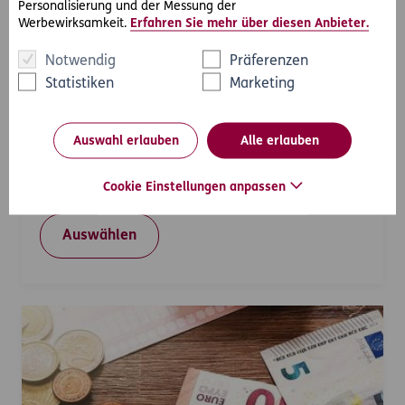
Personalisierung und der Messung der
Werbewirksamkeit.
Erfahren Sie mehr über diesen Anbieter.
Notwendig
Präferenzen
Mängel nach Autokauf
Statistiken
Marketing
Bei Ihrem neuen Auto stellen sich schon nach
kurzer Zeit gravierende Mängel heraus, die trotz
Auswahl erlauben
Alle erlauben
mehrmaliger Reparaturversuche durch den
Verkäufer nicht behebbar sind. Sie möchten daher
vom Kauf zurücktreten (Streitwert 25.000 €).
Cookie Einstellungen anpassen
Auswählen