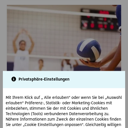
Privatsphäre-Einstellungen
Haftungsfrage nach Sportverletzung
Mit Ihrem Klick auf „ Alle erlauben“ oder wenn Sie bei „Auswahl
erlauben“ Präferenz-, Statistik- oder Marketing-Cookies mit
einbeziehen, stimmen Sie der mit Cookies und ähnlichen
Ihre im Vertrag mitversicherte Tochter verletzt
Technologien (Tools) verbundenen Datenverarbeitung zu.
sich beim Volleyballspiel schwer, als sich die
Nähere Informationen zum Zweck der einzelnen Cookies finden
Netzstange aus der Verankerung löst und auf sie
Sie unter „Cookie Einstelllungen anpassen“. Gleichzeitig willigen