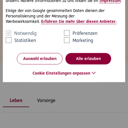
ändern. Nähere Informationen zu uns finden Sie im
Impressum
.
Einige der von Google gesammelten Daten dienen der
Wann endet die ERGO Bestattungsvorsorge?
Personalisierung und der Messung der
Werbewirksamkeit.
Erfahren Sie mehr über diesen Anbieter.
Notwendig
Präferenzen
Statistiken
Marketing
Mehr anzeigen
Auswahl erlauben
Alle erlauben
Cookie Einstellungen anpassen
Wissenswertest zum Thema
Leben
Vorsorge