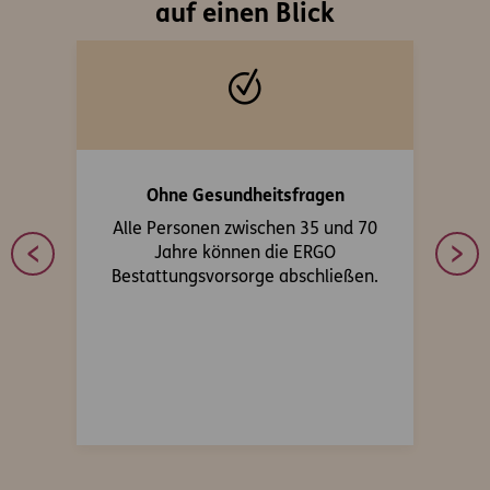
auf einen Blick
Ohne Gesundheitsfragen
Alle Personen zwischen 35 und 70
S
10-
Jahre können die ERGO
Ih
n.
Bestattungsvorsorge abschließen.
fäl