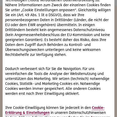
Technologien (Tools) verbundenen Datenverarbeitung zu.
Nähere Informationen zum Zweck der einzelnen Cookies finden
Sie unter „Cookie Einstelllungen anpassen“. Gleichzeitig willigen
Sie ein (Art. 49 Abs. 1 lit a DSGVO), dass wir Ihre
Häufige Fragen
personenbezogenen Daten in Drittländer (Länder, die nicht der
EU oder dem EWR angehören) übermitteln. In einigen
Drittländern besteht kein angemessenes Datenschutzniveau
Wer muss für die Kosten einer Bestattung
(kein Angemessenheitsbeschluss der EU-Kommission und keine
aufkommen?
geeigneten Garantien). Es besteht daher das Risiko, dass Ihre
Daten dem Zugriff durch Behörden zu Kontroll- und
Überwachungszwecken unterliegen und keine wirksamen
Ab welchem Alter kann man eine
Rechtsbehelfe zur Verfügung stehen.
Bestattungsvorsorge abschließen?
Dadurch verbessert sich für Sie die Navigation. Für uns
vereinfachen die Tools die Analyse der Websitenutzung und
Wann erhalten Bezugsberechtigte die
unterstützen das Marketing. Wir setzen (technisch) notwendige
Auszahlung?
Cookies, Statistik- und Marketing-Cookies ein. Notwendige
Cookies werden immer gespeichert. Alle anderen Cookies
werden erst nach Ihrer Einwilligung aktiviert.
Ich habe konkrete Wünsche zum Ablauf meiner
Bestattung – wie kann ich sichergehen, dass
Ihre Cookie-Einwilligung können Sie jederzeit in den
Cookie-
diese umgesetzt werden?
Erklärung & Einstellungen
in unseren Datenschutzhinweisen