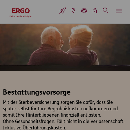
Inhaltsbereich (Access Key: 0)
Hauptnavigation (Access Key: 1)
Top-Navigation (Access Key: 2)
Inhaltsübersicht (Access Key: 3)
Footer-Links (Access Key: 4)
Top-Navigation
zur Startseite
Bestattungsvorsorge
Mit der Sterbeversicherung sorgen Sie dafür, dass Sie
später selbst für Ihre Begräbniskosten aufkommen und
somit Ihre Hinterbliebenen finanziell entlasten.
Ohne Gesundheitsfragen. Fällt nicht in die Verlassenschaft.
Inklusive Überführungskosten.