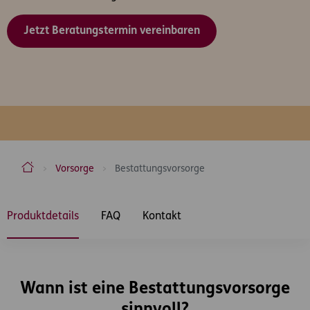
Jetzt Beratungstermin vereinbaren
ERGO Versicherung Aktiengesellschaft
Vorsorge
Bestattungsvorsorge
Inhaltsbereich
Produktdetails
FAQ
Kontakt
Wann ist eine Bestattungsvorsorge