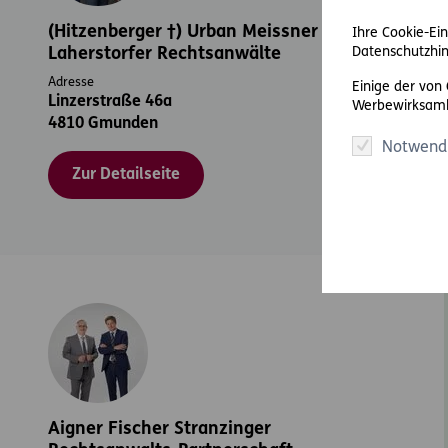
(Hitzenberger †) Urban Meissner
Ihre Cookie-Ein
Laherstorfer Rechtsanwälte
Datenschutzhin
Adresse
Einige der von
Linzerstraße 46a
Werbewirksamk
4810 Gmunden
Notwend
Zur Detailseite
Aigner Fischer Stranzinger