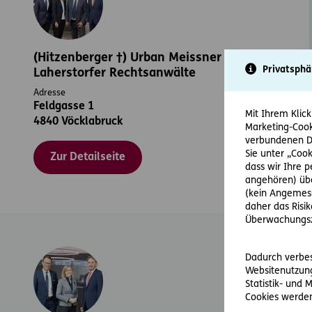
(Hitzenberger †) Urban Meissner
Privatsphä
Laherstorfer Rechtsanwälte
Adresse
Feldgasse 1
Mit Ihrem Klick
4840 Vöcklabruck
Marketing-Cook
verbundenen Da
Sie unter „Cook
Zur Detailseite
dass wir Ihre 
angehören) übe
(kein Angemess
daher das Risi
Überwachungsz
Dadurch verbess
Websitenutzung
Statistik- und
Cookies werden 