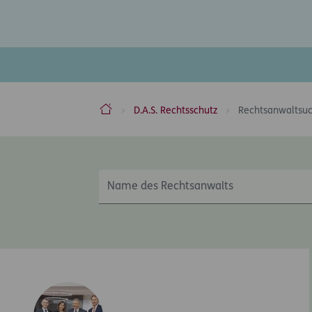
ERGO Versicherung Aktiengesellschaft
D.A.S. Rechtsschutz
Rechtsanwaltsu
Inhaltsbereich
Name des Rechtsanwalts