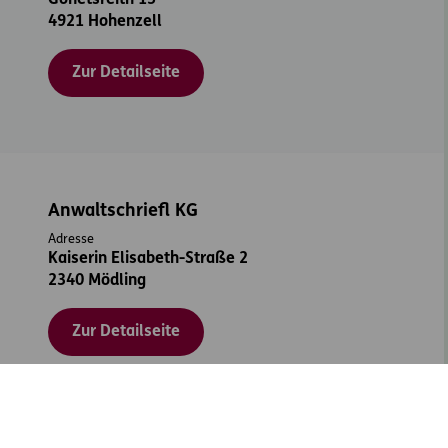
Gonetsreith 15
4921 Hohenzell
Zur Detailseite
Anwaltschriefl KG
Adresse
Kaiserin Elisabeth-Straße 2
2340 Mödling
Zur Detailseite