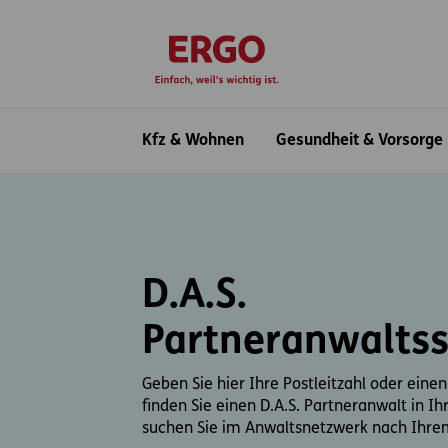
Inhaltsbereich (Access Key: 0)
Hauptnavigation (Access Key: 1)
Top-Navigation (Access Key: 2)
Inhaltsübersicht (Access Key: 3)
Footer-Links (Access Key: 4)
zur Startseite
Hauptnavigation
Kfz & Wohnen
Gesundheit & Vorsorge
D.A.S.
Partneranwalts
Geben Sie hier Ihre Postleitzahl oder einen
finden Sie einen D.A.S. Partneranwalt in I
suchen Sie im Anwaltsnetzwerk nach Ihre