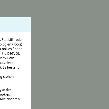
Statistik- oder
ologien (Tools)
Cookies finden
 lit a DSGVO),
r dem EWR
hutzniveau
. Es besteht
g stehen.
lyse der
ookies,
 Alle anderen