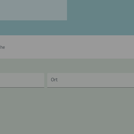
che
Ort