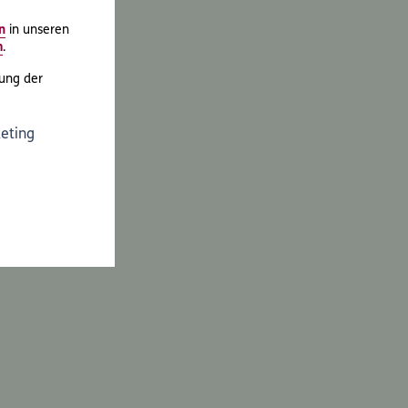
n
in unseren
m
.
ung der
eting