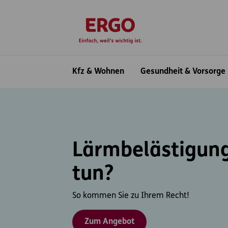
Inhaltsbereich (Access Key: 0)
Hauptnavigation (Access Key: 1)
Top-Navigation (Access Key: 2)
Inhaltsübersicht (Access Key: 3)
Footer-Links (Access Key: 4)
zur Startseite
Hauptnavigation
Kfz & Wohnen
Gesundheit & Vorsorge
Lärmbelästigung
tun?
So kommen Sie zu Ihrem Recht!
Zum Angebot