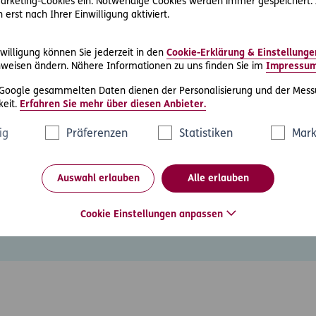
 Marketing-Cookies ein. Notwendige Cookies werden immer gespeichert.
erst nach Ihrer Einwilligung aktiviert.
uf die direkte Geräuschquelle und dienen zum Vergleich mit der
 Fenster wahrnehmen.
willigung können Sie jederzeit in den
Cookie-Erklärung & Einstellunge
weisen ändern. Nähere Informationen zu uns finden Sie im
Impressu
 Google gesammelten Daten dienen der Personalisierung und der Mess
ndbar
eit.
Erfahren Sie mehr über diesen Anbieter.
ig
Präferenzen
Statistiken
Mark
walt kann teuer sein – pro Stunde werden 100 Euro und mehr 
chtsfälle mit unseren Juristen besprechen.
Auswahl erlauben
Alle erlauben
tsfrage – Antwort erhalten Sie spätestens am nächsten Werkta
Cookie Einstellungen anpassen
Zum Angebot