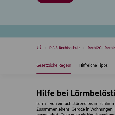
ERGO Versicherung Aktiengesellschaft
D.A.S. Rechtsschutz
Recht2Go-Recht
Inhaltsbereich
Gesetzliche Regeln
Hilfreiche Tipps
Hilfe bei Lärmbeläs
Lärm – von einfach störend bis im schlimm
Zusammenlebens. Gerade in Wohnungen ist