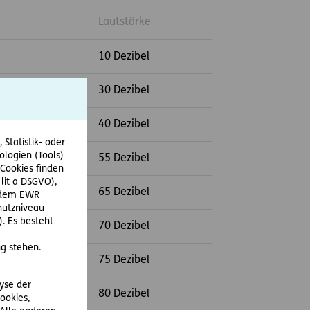
Lautstärke
10 Dezibel
30 Dezibel
40 Dezibel
Statistik- oder
ologien (Tools)
55 Dezibel
Cookies finden
 lit a DSGVO),
65 Dezibel
r dem EWR
hutzniveau
. Es besteht
70 Dezibel
g stehen.
75 Dezibel
lyse der
80 Dezibel
ookies,