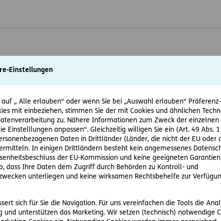
anduhr, leichter Wind
re-Einstellungen
 nachts
 auf „ Alle erlauben“ oder wenn Sie bei „Auswahl erlauben“ Präferenz-, 
ies mit einbeziehen, stimmen Sie der mit Cookies und ähnlichen Techn
eräusche in der Wohnung
tenverarbeitung zu. Nähere Informationen zum Zweck der einzelnen 
ie Einstelllungen anpassen“. Gleichzeitig willigen Sie ein (Art. 49 Abs. 1
eher in Zimmerlautstärke
personenbezogenen Daten in Drittländer (Länder, die nicht der EU ode
rmitteln. In einigen Drittländern besteht kein angemessenes Datensc
enheitsbeschluss der EU-Kommission und keine geeigneten Garantien)
Wasserhahn
ko, dass Ihre Daten dem Zugriff durch Behörden zu Kontroll- und
wecken unterliegen und keine wirksamen Rechtsbehelfe zur Verfügun
leudern, Großraumbüro
ert sich für Sie die Navigation. Für uns vereinfachen die Tools die Ana
el
 und unterstützen das Marketing. Wir setzen (technisch) notwendige C