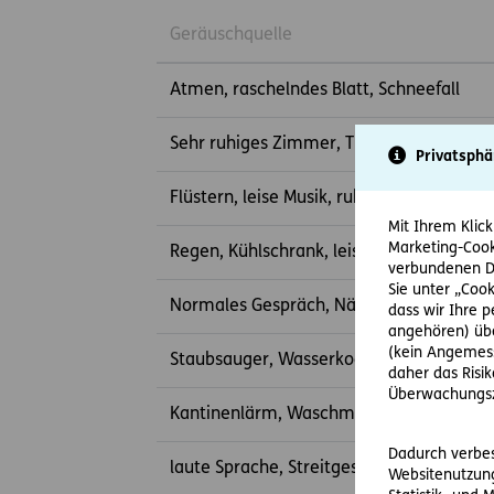
Geräuschquelle
Atmen, raschelndes Blatt, Schneefall
Sehr ruhiges Zimmer, Ticken einer Armb
Privatsphä
Flüstern, leise Musik, ruhige Wohnstraße
Mit Ihrem Klick
Marketing-Cook
Regen, Kühlschrank, leises Gespräch, G
verbundenen Da
Sie unter „Cook
Normales Gespräch, Nähmaschine, Ferns
dass wir Ihre 
angehören) übe
(kein Angemess
Staubsauger, Wasserkocher, laufender 
daher das Risi
Überwachungsz
Kantinenlärm, Waschmaschine beim Sch
Dadurch verbess
laute Sprache, Streitgespräch, Klavierspi
Websitenutzung