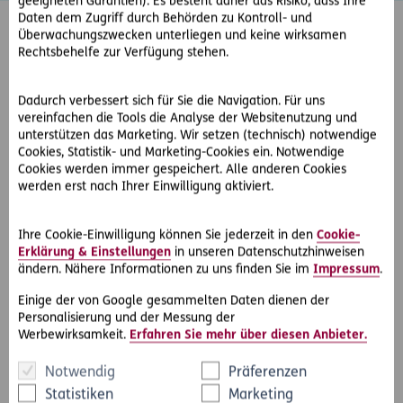
geeigneten Garantien). Es besteht daher das Risiko, dass Ihre
Daten dem Zugriff durch Behörden zu Kontroll- und
Überwachungszwecken unterliegen und keine wirksamen
Rechtsbehelfe zur Verfügung stehen.
Was bietet Recht2Go?
Dadurch verbessert sich für Sie die Navigation. Für uns
vereinfachen die Tools die Analyse der Websitenutzung und
unterstützen das Marketing. Wir setzen (technisch) notwendige
Cookies, Statistik- und Marketing-Cookies ein. Notwendige
Beantwortung Ihrer rechtlichen Frage - Die D.A.S.-
Cookies werden immer gespeichert. Alle anderen Cookies
werden erst nach Ihrer Einwilligung aktiviert.
Juristen prüfen Ihren Fall individuell und geben Ihnen
Auskunft in allen österreichischen Rechtsmaterien
außer Steuer-, Zoll- und sonstiges Abgaberecht.
Ihre Cookie-Einwilligung können Sie jederzeit in den
Cookie-
Erklärung & Einstellungen
in unseren Datenschutzhinweisen
Wahlweise per Telefon oder E-Mail.
ändern. Nähere Informationen zu uns finden Sie im
Impressum
.
​Außergerichtliche Lösungen - In geeigneten Fällen
Einige der von Google gesammelten Daten dienen der
unterstützen wir Sie bei einer außergerichtlichen
Personalisierung und der Messung der
Lösung, etwa mit einem Schreiben an die
Werbewirksamkeit.
Erfahren Sie mehr über diesen Anbieter.
Gegenseite.
Notwendig
Präferenzen
Empfehlung von spezialisierten Anwälten - Wir
Statistiken
Marketing