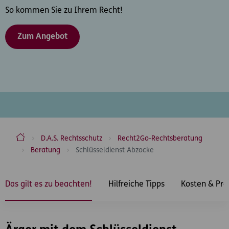
So kommen Sie zu Ihrem Recht!
Zum Angebot
ERGO Versicherung Aktiengesellschaft
D.A.S. Rechtsschutz
Recht2Go-Rechtsberatung
Beratung
Schlüsseldienst Abzocke
Inhaltsbereich
Das gilt es zu beachten!
Hilfreiche Tipps
Kosten & Pr