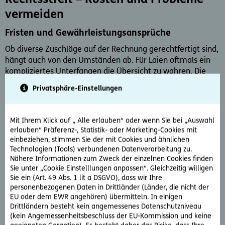
Rechtsstreit – Kosten und Probleme
vermeiden
Fristen und Gewährleistungsansprüche
Ob diverse Zuschläge auf der Rechnung gerechtfertigt sind,
hängt auch von den Umständen ab. Für Laien oftmals ein
kompliziertes Unterfangen die Übersicht zu wahren. Die
D.A.S.-Experten liefern dank Kenntnis der aktuellen
Privatsphäre-Einstellungen
Rechtsprechung und langjähriger Erfahrung eine
Einschätzung zu Ihren Erfolgsaussichten und den nächsten
Schritten.
Mit Ihrem Klick auf „ Alle erlauben“ oder wenn Sie bei „Auswahl
erlauben“ Präferenz-, Statistik- oder Marketing-Cookies mit
Kosten eines Rechtsstreits
einbeziehen, stimmen Sie der mit Cookies und ähnlichen
Technologien (Tools) verbundenen Datenverarbeitung zu.
Bevor man einen Rechtsstreit anpeilt, dessen Ausgang
Nähere Informationen zum Zweck der einzelnen Cookies finden
unklar ist, sollte man sich über den finanziellen Aufwand
Sie unter „Cookie Einstelllungen anpassen“. Gleichzeitig willigen
eines Gerichtsverfahrens klar werden. Neben den eigenen
Sie ein (Art. 49 Abs. 1 lit a DSGVO), dass wir Ihre
Anwaltskosten trägt man im Falle einer Niederlage die
personenbezogenen Daten in Drittländer (Länder, die nicht der
gesamten Prozessführungskosten.
EU oder dem EWR angehören) übermitteln. In einigen
Drittländern besteht kein angemessenes Datenschutzniveau
(kein Angemessenheitsbeschluss der EU-Kommission und keine