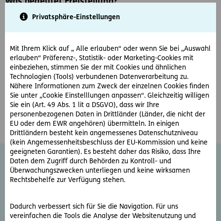
Was bedeutet Freistellung?
Privatsphäre-Einstellungen
Bei einer Dienstfreistellung verzichtet der Arbeitgeber auf
die Arbeitsleistung des Arbeitnehmers, bei aufrechtem
Entgeldanspruch, also Freizeit für vollen Lohn. Dies wird oft
Mit Ihrem Klick auf „ Alle erlauben“ oder wenn Sie bei „Auswahl
bei Kündigungen erwirkt, in denen die Arbeitnehmer in
erlauben“ Präferenz-, Statistik- oder Marketing-Cookies mit
Positionen sind, bei der sie mit wichtigen
einbeziehen, stimmen Sie der mit Cookies und ähnlichen
Geschäftspartnern oder heiklem Informationsmaterial zu
Technologien (Tools) verbundenen Datenverarbeitung zu.
tun haben. Für den Freigestellten ergeben sich keine
Nähere Informationen zum Zweck der einzelnen Cookies finden
Nachteile. Eventuell müssen bereitgestellte Arbeitsmittel
Sie unter „Cookie Einstelllungen anpassen“. Gleichzeitig willigen
bzw. Home-Office Ausstattung vorzeitig an den Arbeitgeber
Sie ein (Art. 49 Abs. 1 lit a DSGVO), dass wir Ihre
personenbezogenen Daten in Drittländer (Länder, die nicht der
zurückgestellt werden.
EU oder dem EWR angehören) übermitteln. In einigen
Drittländern besteht kein angemessenes Datenschutzniveau
(kein Angemessenheitsbeschluss der EU-Kommission und keine
geeigneten Garantien). Es besteht daher das Risiko, dass Ihre
Daten dem Zugriff durch Behörden zu Kontroll- und
Überwachungszwecken unterliegen und keine wirksamen
Rechtsbehelfe zur Verfügung stehen.
Dadurch verbessert sich für Sie die Navigation. Für uns
Jederzeit kündbar
vereinfachen die Tools die Analyse der Websitenutzung und