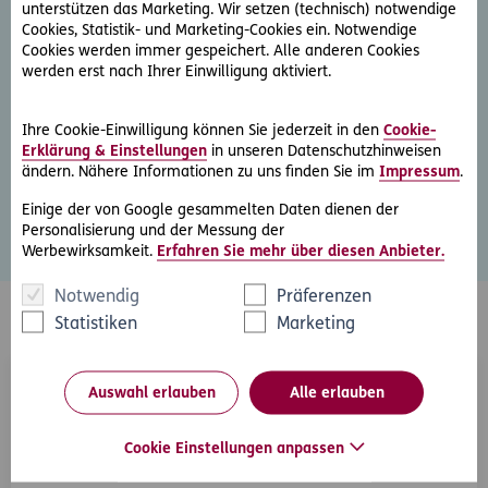
unterstützen das Marketing. Wir setzen (technisch) notwendige
Rechtliche Beratung beim Anwalt kann teuer sein – pro
Cookies, Statistik- und Marketing-Cookies ein. Notwendige
Stunde werden 100 Euro und mehr verrechnet. Für nur 5,90
Cookies werden immer gespeichert. Alle anderen Cookies
Euro im Monat können Sie jederzeit Ihre Rechtsfälle mit
werden erst nach Ihrer Einwilligung aktiviert.
unseren Juristen besprechen.
Ihre Cookie-Einwilligung können Sie jederzeit in den
Cookie-
Stellen Sie jetzt Ihre Rechtsfrage – Antwort erhalten Sie
Erklärung & Einstellungen
in unseren Datenschutzhinweisen
spätestens am nächsten Werktag!
ändern. Nähere Informationen zu uns finden Sie im
Impressum
.
Einige der von Google gesammelten Daten dienen der
Zum Angebot
Personalisierung und der Messung der
Werbewirksamkeit.
Erfahren Sie mehr über diesen Anbieter.
Notwendig
Präferenzen
Statistiken
Marketing
Hilfreiche Tipps
Auswahl erlauben
Alle erlauben
Cookie Einstellungen anpassen