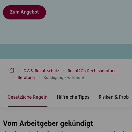
Zum Angebot
ERGO Versicherung Aktiengesellschaft
D.A.S. Rechtsschutz
Recht2Go-Rechtsberatung
Beratung
Kündigung - was nun?
Inhaltsbereich
Gesetzliche Regeln
Hilfreiche Tipps
Risiken & Prob
Vom Arbeitgeber gekündigt