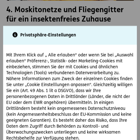
4. Moskitonetze und Fliegengitter
für ein insektenfreies Zuhause
Die effektivste Methode, um Gelsen im Haus
Privatsphäre-Einstellungen
fernzuhalten, ist die Installation von Fliegengittern an
den Fenstern. Besonders im Schlafzimmer und
Kinderzimmer sollten diese angebracht sein. Wenn
Mit Ihrem Klick auf „ Alle erlauben“ oder wenn Sie bei „Auswahl
Fliegengitter keine Option sind, kann ein Moskitonetz
erlauben“ Präferenz-, Statistik- oder Marketing-Cookies mit
über dem Bett aufgehängt werden.
einbeziehen, stimmen Sie der mit Cookies und ähnlichen
Technologien (Tools) verbundenen Datenverarbeitung zu.
Nähere Informationen zum Zweck der einzelnen Cookies finden
Sie unter „Cookie Einstelllungen anpassen“. Gleichzeitig willigen
Sie ein (Art. 49 Abs. 1 lit a DSGVO), dass wir Ihre
personenbezogenen Daten in Drittländer (Länder, die nicht der
EU oder dem EWR angehören) übermitteln. In einigen
ERGO Tipp
Drittländern besteht kein angemessenes Datenschutzniveau
(kein Angemessenheitsbeschluss der EU-Kommission und keine
Ein Moskitonetz ist auch ideal für Ihre nächste Reisen in
geeigneten Garantien). Es besteht daher das Risiko, dass Ihre
eine tropische Region, wo Schutz vor Stechmücken
Daten dem Zugriff durch Behörden zu Kontroll- und
erforderlich ist.
Überwachungszwecken unterliegen und keine wirksamen
Rechtsbehelfe zur Verfügung stehen.