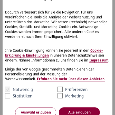
5. Lüften vertreibt Gelsen
Dadurch verbessert sich für Sie die Navigation. Für uns
vereinfachen die Tools die Analyse der Websitenutzung und
Wenn sich bereits viele Gelsen im Haus oder der
unterstützen das Marketing. Wir setzen (technisch) notwendige
Wohnung befinden, öffnen Sie alle Fenster damit ein
Cookies, Statistik- und Marketing-Cookies ein. Notwendige
Durchzug entsteht. Damit werden die Stechmücken
Cookies werden immer gespeichert. Alle anderen Cookies
nach draußen vertrieben. Eine Klimaanlage oder ein
werden erst nach Ihrer Einwilligung aktiviert.
Ventilator können ebenfalls helfen, Gelsen durch Luftzug
zu vertreiben.
Ihre Cookie-Einwilligung können Sie jederzeit in den
Cookie-
Erklärung & Einstellungen
in unseren Datenschutzhinweisen
ändern. Nähere Informationen zu uns finden Sie im
Impressum
.
In unseren Breitengraden sind Stiche durch Gelsen zwar
Einige der von Google gesammelten Daten dienen der
lästig und unangenehm, haben aber meist keine
Personalisierung und der Messung der
langfristigen gesundheitlichen Folgen. Bei Stichen oder
Werbewirksamkeit.
Erfahren Sie mehr über diesen Anbieter.
Bissen von anderen Insekten, wie
Zecken
, kann das sehr
wohl der Fall sein. Bei der
ERGO Unfallversicherung
sind
Notwendig
Präferenzen
daher allergische Reaktionen auf Bienen-, Wespen- oder
Statistiken
Marketing
Hornissenstiche versichert. Auch die Folgen von Zecken-,
Schlangen- oder Spinnenbissen bzw. Stichen von
Skorpionen sind durch den Versicherungsschutz gedeckt.
Auswahl erlauben
Alle erlauben