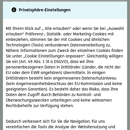
Tipp: Fonds
Privatsphäre-Einstellungen
Wenn Sie bei ERGO fürs Leben in Fonds investieren, ist
Ihre Versicherung an die Entwicklung der
Kapitalmärkte gekoppelt. Sie entscheiden, wie viel
Mit Ihrem Klick auf „ Alle erlauben“ oder wenn Sie bei „Auswahl
Risiko Sie für Ihre Veranlagung eingehen möchten.
erlauben“ Präferenz-, Statistik- oder Marketing-Cookies mit
einbeziehen, stimmen Sie der mit Cookies und ähnlichen
Technologien (Tools) verbundenen Datenverarbeitung zu.
Nähere Informationen zum Zweck der einzelnen Cookies finden
Sie unter „Cookie Einstelllungen anpassen“. Gleichzeitig willigen
Sie ein (Art. 49 Abs. 1 lit a DSGVO), dass wir Ihre
personenbezogenen Daten in Drittländer (Länder, die nicht der
EU oder dem EWR angehören) übermitteln. In einigen
Drittländern besteht kein angemessenes Datenschutzniveau
(kein Angemessenheitsbeschluss der EU-Kommission und keine
geeigneten Garantien). Es besteht daher das Risiko, dass Ihre
Renditechancen nutzen mit Fonds
Daten dem Zugriff durch Behörden zu Kontroll- und
Sie wählen bis zu 5 Fonds aus dem Fondsangebot aus
Überwachungszwecken unterliegen und keine wirksamen
Rechtsbehelfe zur Verfügung stehen.
und nehmen an der Entwicklung des gewählten Fonds
teil. Das bedeutet: Chancen auf Wertsteigerungen,
aber auch das Risiko. Ihre Fonds können Sie
Dadurch verbessert sich für Sie die Navigation. Für uns
selbstverständlich zum Monatsende kostenlos
vereinfachen die Tools die Analyse der Websitenutzung und