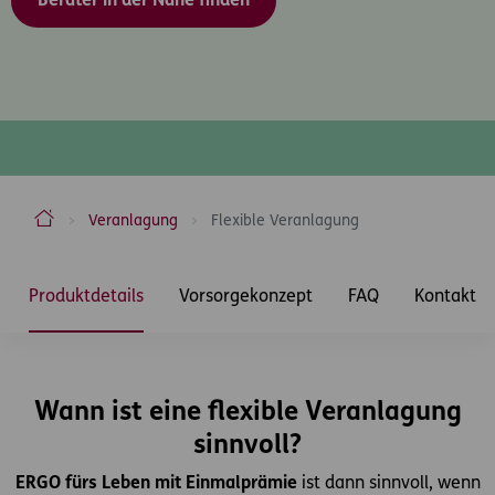
Berater in der Nähe finden
ERGO Versicherung Aktiengesellschaft
Veranlagung
Flexible Veranlagung
Inhaltsbereich
Produktdetails
Vorsorgekonzept
FAQ
Kontakt
Wann ist eine flexible Veranlagung
sinnvoll?
ERGO fürs Leben mit Einmalprämie
ist dann sinnvoll, wenn