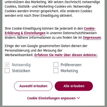
wechseln.
unterstützen das Marketing. Wir setzen (technisch) notwendige
Cookies, Statistik- und Marketing-Cookies ein. Notwendige
Mehr erfahren
Cookies werden immer gespeichert. Alle anderen Cookies
werden erst nach Ihrer Einwilligung aktiviert.
Ihre Cookie-Einwilligung können Sie jederzeit in den
Cookie-
Erklärung & Einstellungen
in unseren Datenschutzhinweisen
ändern. Nähere Informationen zu uns finden Sie im
Impressum
.
Einige der von Google gesammelten Daten dienen der
Personalisierung und der Messung der
Werbewirksamkeit.
Erfahren Sie mehr über diesen Anbieter.
Sicherheit mit der klassische Veranlagung
Notwendig
Präferenzen
Ihre Sparprämien bzw. Ihr Vertragsguthaben werden
Statistiken
Marketing
nach gesetzlichen Vorgaben im Deckungsstock
veranlagt. Sie profitieren vom Veranlagungserfolg der
ERGO Versicherung im Rahmen der Gewinnbeteiligung.
Auswahl erlauben
Alle erlauben
Einmal zugebuchte Gewinne können nicht mehr
weggenommen werden.
Cookie Einstellungen anpassen