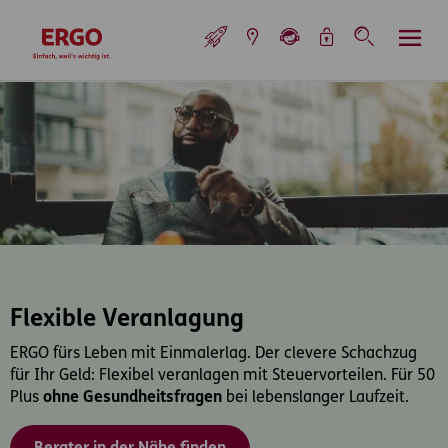
Inhaltsbereich (Access Key: 0)
Hauptnavigation (Access Key: 1)
Top-Navigation (Access Key: 2)
Inhaltsübersicht (Access Key: 3)
Footer-Links (Access Key: 4)
Top-Navigation
zur Startseite
Flexible Veranlagung
ERGO fürs Leben mit Einmalerlag. Der clevere Schachzug
für Ihr Geld: Flexibel veranlagen mit Steuervorteilen. Für 50
Plus
ohne Gesundheitsfragen
bei lebenslanger Laufzeit.