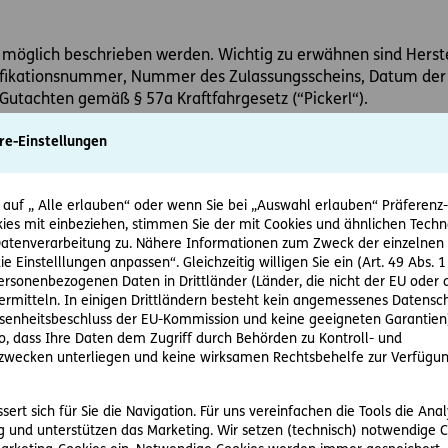
möglich beschrieben werden. Wichtig zu erwähnen sind Herste
ifikationsnummer, Nummer des Zulassungsscheins, Datum der E
 Gutachten gemäß § 57a Kraftfahrgesetz (“Pickerl“).
attung besitzen, muss auch dieses im Kfz-Kaufvertrag angefüh
re-Einstellungen
tos
 auf „ Alle erlauben“ oder wenn Sie bei „Auswahl erlauben“ Präferenz-, 
B. durch einen Unfall) oder bereits getauschte Teile am Auto, 
ies mit einbeziehen, stimmen Sie der mit Cookies und ähnlichen Techn
tenverarbeitung zu. Nähere Informationen zum Zweck der einzelnen 
ie Einstelllungen anpassen“. Gleichzeitig willigen Sie ein (Art. 49 Abs. 1
personenbezogenen Daten in Drittländer (Länder, die nicht der EU ode
rmitteln. In einigen Drittländern besteht kein angemessenes Datensc
s muss immer im Kaufvertrag angeführt werden.
enheitsbeschluss der EU-Kommission und keine geeigneten Garantien)
ko, dass Ihre Daten dem Zugriff durch Behörden zu Kontroll- und
tung
wecken unterliegen und keine wirksamen Rechtsbehelfe zur Verfügun
 sollte unbedingt einen Satz enthalten, woraus hervorgeht, da
auft wird. Ansonsten haftet der Verkäufer bis zwei Jahre nach
ert sich für Sie die Navigation. Für uns vereinfachen die Tools die Ana
gel. Im schlimmsten Fall kann dies von Käufern ausgenutzt 
 und unterstützen das Marketing. Wir setzen (technisch) notwendige C