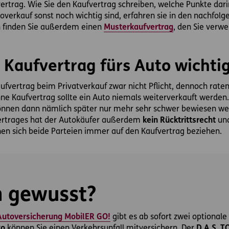
ufvertrag. Wie Sie den Kaufvertrag schreiben, welche Punkte da
verkauf sonst noch wichtig sind, erfahren sie in den nachfol
n finden Sie außerdem einen
Musterkaufvertrag
, den Sie verw
 Kaufvertrag fürs Auto wichti
aufvertrag beim Privatverkauf zwar nicht Pflicht, dennoch rate
hne Kaufvertrag sollte ein Auto niemals weiterverkauft werden
önnen dann nämlich später nur mehr sehr schwer bewiesen we
ertrages hat der Autokäufer außerdem
kein Rücktrittsrecht
und
en sich beide Parteien immer auf den Kaufvertrag beziehen.
 gewusst?
utoversicherung MobilER GO!
gibt es ab sofort zwei optionale
ko
können Sie einen Verkehrsunfall mitversichern. Der
D.A.S. T