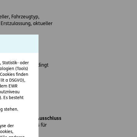
ller, Fahrzeugtyp,
rstzulassung, aktueller
rt werden.
Statistik- oder
müssen diese unbedingt
ologien (Tools)
Cookies finden
 lit a DSGVO),
r dem EWR
hutzniveau
. Es besteht
g stehen.
ss das Auto unter
Ausschluss
 Verkauf des Autos für
lyse der
werden.
ookies,