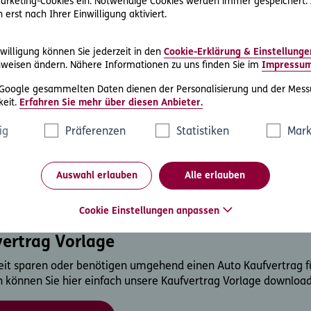
 Marketing-Cookies ein. Notwendige Cookies werden immer gespeichert.
zur sofortigen Ummeldung des Autos
erst nach Ihrer Einwilligung aktiviert.
Erklärung stehen, die den Käufer des Fahrzeuges zur unverzüg
willigung können Sie jederzeit in den
Cookie-Erklärung & Einstellunge
weisen ändern. Nähere Informationen zu uns finden Sie im
Impressu
r Erhalt aller notwendiger Unterlagen
 Google gesammelten Daten dienen der Personalisierung und der Mess
eit.
Erfahren Sie mehr über diesen Anbieter.
Nachvollziehbarkeit, eine Liste mit allen übergebenen Dokume
vertrag anzuführen. Welche Unterlagen übergeben werden müsse
ig
Präferenzen
Statistiken
Mark
r Erhalt des Geldes vom Verkäufer bestätigt werden.
zeugübernahme & Unterschrift von Verkä
Auswahl erlauben
Alle erlauben
arteien wird der Kaufvertrag gültig.
Cookie Einstellungen anpassen
vertrag Vorlage
eit sparen oder benötigen umgehend einen Auto Kaufvertrag fü
n können Sie hier einfach unsere Kaufvertrag Vorlage downloa