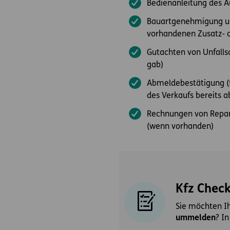
Bedienanleitung des A
Bauartgenehmigung un
vorhandenen Zusatz- 
Gutachten von Unfallsc
gab)
Abmeldebestätigung (f
des Verkaufs bereits a
Rechnungen von Repar
(wenn vorhanden)
Kfz Check
Sie möchten I
ummelden
? I