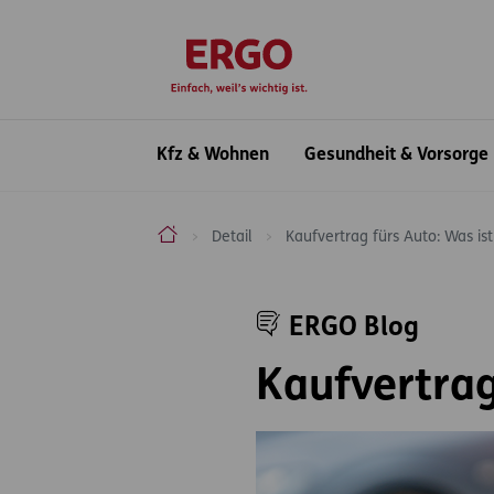
Inhaltsbereich (Access Key: 0)
Hauptnavigation (Access Key: 1)
Top-Navigation (Access Key: 2)
Inhaltsübersicht (Access Key: 3)
Footer-Links (Access Key: 4)
zur Startseite
Hauptnavigation
Kfz & Wohnen
Gesundheit & Vorsorge
ERGO Versicherung Aktiengesellschaft
Detail
Kaufvertrag fürs Auto: Was is
Inhaltsbereich
ERGO Blog
Kaufvertrag