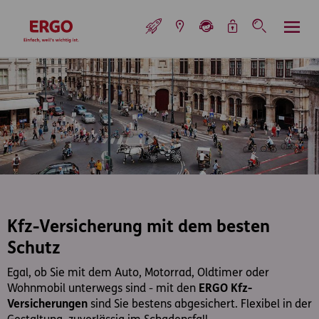
Inhaltsbereich (Access Key: 0)
Hauptnavigation (Access Key: 1)
Top-Navigation (Access Key: 2)
Inhaltsübersicht (Access Key: 3)
Footer-Links (Access Key: 4)
Top-Navigation
zur Startseite
Kfz-Versicherung mit dem besten
Schutz
Egal, ob Sie mit dem Auto, Motorrad, Oldtimer oder
Wohnmobil unterwegs sind - mit den
ERGO Kfz-
Versicherungen
sind Sie bestens abgesichert. Flexibel in der