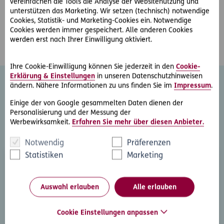
Liebhaberfahrzeuge.
vereinfachen die Tools die Analyse der Websitenutzung und
unterstützen das Marketing. Wir setzen (technisch) notwendige
Cookies, Statistik- und Marketing-Cookies ein. Notwendige
Beratungstermin vereinbaren
Zum Produkt
Cookies werden immer gespeichert. Alle anderen Cookies
werden erst nach Ihrer Einwilligung aktiviert.
Ihre Cookie-Einwilligung können Sie jederzeit in den
Cookie-
Erklärung & Einstellungen
in unseren Datenschutzhinweisen
ändern. Nähere Informationen zu uns finden Sie im
Impressum
.
Oldtimerversicherung im Überblick
Einige der von Google gesammelten Daten dienen der
Personalisierung und der Messung der
Schnüren Sie sich Ihr persönliches
Werbewirksamkeit.
Erfahren Sie mehr über diesen Anbieter.
Versicherungspaket – von Basis- bis Rundumschutz
Notwendig
Präferenzen
Statistiken
Marketing
Kfz-Haftpflicht
Zum Schutz anderer Verkehrsteilnehmer. Mit ERGO
Auswahl erlauben
Alle erlauben
gehen Sie kein Risiko ein und sind mit 15 oder 20
Millionen Euro Pauschalversicherungssumme
Cookie Einstellungen anpassen
abgesichert.