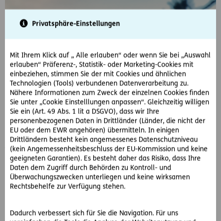
Privatsphäre-Einstellungen
Mit Ihrem Klick auf „ Alle erlauben“ oder wenn Sie bei „Auswahl
erlauben“ Präferenz-, Statistik- oder Marketing-Cookies mit
einbeziehen, stimmen Sie der mit Cookies und ähnlichen
Technologien (Tools) verbundenen Datenverarbeitung zu.
Nähere Informationen zum Zweck der einzelnen Cookies finden
Sie unter „Cookie Einstelllungen anpassen“. Gleichzeitig willigen
Sie ein (Art. 49 Abs. 1 lit a DSGVO), dass wir Ihre
personenbezogenen Daten in Drittländer (Länder, die nicht der
EU oder dem EWR angehören) übermitteln. In einigen
Drittländern besteht kein angemessenes Datenschutzniveau
(kein Angemessenheitsbeschluss der EU-Kommission und keine
geeigneten Garantien). Es besteht daher das Risiko, dass Ihre
Daten dem Zugriff durch Behörden zu Kontroll- und
Oldtimer Versicherung
Überwachungszwecken unterliegen und keine wirksamen
Rechtsbehelfe zur Verfügung stehen.
Ente? Käfer? Sunbeam Tiger? Wir versichern Ihre fahrende
Legende. Die Oldtimer & Klassiker Versicherung bietet die
richtige Absicherung für historische und moderne
Dadurch verbessert sich für Sie die Navigation. Für uns