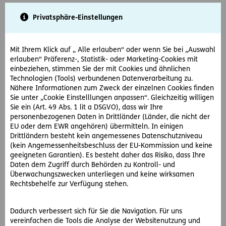
Inhaltsbereich (Access Key: 0)
Hauptnavigation (Access Key: 1)
Top-Navigation (Access Key: 2)
Inhaltsübersicht (Access Key: 3)
Footer-Links (Access Key: 4)
zur Startseite
Privatsphäre-Einstellungen
Mit Ihrem Klick auf „ Alle erlauben“ oder wenn Sie bei „Auswahl
erlauben“ Präferenz-, Statistik- oder Marketing-Cookies mit
einbeziehen, stimmen Sie der mit Cookies und ähnlichen
Technologien (Tools) verbundenen Datenverarbeitung zu.
Nähere Informationen zum Zweck der einzelnen Cookies finden
Sie unter „Cookie Einstelllungen anpassen“. Gleichzeitig willigen
Sie ein (Art. 49 Abs. 1 lit a DSGVO), dass wir Ihre
Sie sind angemeldet!
personenbezogenen Daten in Drittländer (Länder, die nicht der
EU oder dem EWR angehören) übermitteln. In einigen
Es freut uns, dass Sie am Maklerforum in Wien teilnehmen!
Drittländern besteht kein angemessenes Datenschutzniveau
(kein Angemessenheitsbeschluss der EU-Kommission und keine
Bei Fragen zur Veranstaltung schreiben Sie bitte ein E-Mail
geeigneten Garantien). Es besteht daher das Risiko, dass Ihre
an
rs-ost@ergo-versicherung.at
Daten dem Zugriff durch Behörden zu Kontroll- und
Überwachungszwecken unterliegen und keine wirksamen
Rechtsbehelfe zur Verfügung stehen.
Dadurch verbessert sich für Sie die Navigation. Für uns
vereinfachen die Tools die Analyse der Websitenutzung und