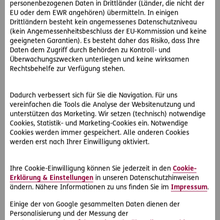
gesondert an!
personenbezogenen Daten in Drittländer (Länder, die nicht der
EU oder dem EWR angehören) übermitteln. In einigen
Vorname
*
Nachname
*
Drittländern besteht kein angemessenes Datenschutzniveau
(kein Angemessenheitsbeschluss der EU-Kommission und keine
geeigneten Garantien). Es besteht daher das Risiko, dass Ihre
Daten dem Zugriff durch Behörden zu Kontroll- und
Überwachungszwecken unterliegen und keine wirksamen
Rechtsbehelfe zur Verfügung stehen.
Firmenanschrift
*
Dadurch verbessert sich für Sie die Navigation. Für uns
vereinfachen die Tools die Analyse der Websitenutzung und
unterstützen das Marketing. Wir setzen (technisch) notwendige
E-Mail Adresse
*
Cookies, Statistik- und Marketing-Cookies ein. Notwendige
Cookies werden immer gespeichert. Alle anderen Cookies
werden erst nach Ihrer Einwilligung aktiviert.
Ihre Cookie-Einwilligung können Sie jederzeit in den
Cookie-
Ich melde mich hiermit verbindlich zum Maklerforum in
Erklärung & Einstellungen
in unseren Datenschutzhinweisen
Oberösterreich am 22.9.2026 an.
*
ändern. Nähere Informationen zu uns finden Sie im
Impressum
.
Friendly Captcha
*
Einige der von Google gesammelten Daten dienen der
Personalisierung und der Messung der