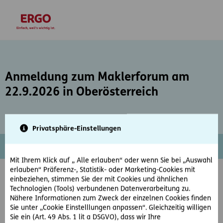
Inhaltsbereich (Access Key: 0)
Hauptnavigation (Access Key: 1)
Top-Navigation (Access Key: 2)
Inhaltsübersicht (Access Key: 3)
Footer-Links (Access Key: 4)
zur Startseite
Anmeldung zum Maklerforum am
22.9.2026 in Oberösterreich
Privatsphäre-Einstellungen
Mit Ihrem Klick auf „ Alle erlauben“ oder wenn Sie bei „Auswahl
erlauben“ Präferenz-, Statistik- oder Marketing-Cookies mit
Anmeldeformular Maklerforum
einbeziehen, stimmen Sie der mit Cookies und ähnlichen
Technologien (Tools) verbundenen Datenverarbeitung zu.
Oberösterreich
Nähere Informationen zum Zweck der einzelnen Cookies finden
Sie unter „Cookie Einstelllungen anpassen“. Gleichzeitig willigen
Bitte melden Sie jeden Teilnehmer für das Maklerforum
Sie ein (Art. 49 Abs. 1 lit a DSGVO), dass wir Ihre