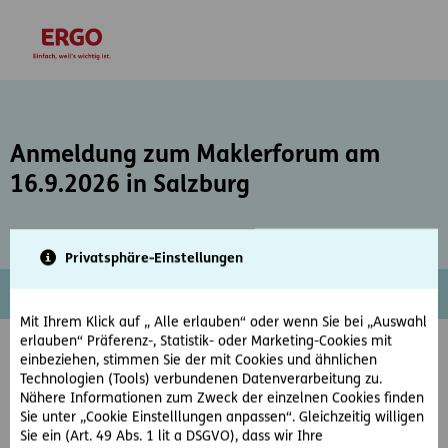
Inhaltsbereich (Access Key: 0)
Hauptnavigation (Access Key: 1)
Top-Navigation (Access Key: 2)
Inhaltsübersicht (Access Key: 3)
Footer-Links (Access Key: 4)
zur Startseite
Anmeldung zum Maklerforum am
16.9.2026 in Salzburg
Privatsphäre-Einstellungen
Mit Ihrem Klick auf „ Alle erlauben“ oder wenn Sie bei „Auswahl
erlauben“ Präferenz-, Statistik- oder Marketing-Cookies mit
Anmeldeformular Maklerforum
einbeziehen, stimmen Sie der mit Cookies und ähnlichen
Technologien (Tools) verbundenen Datenverarbeitung zu.
Salzburg
Nähere Informationen zum Zweck der einzelnen Cookies finden
Sie unter „Cookie Einstelllungen anpassen“. Gleichzeitig willigen
Bitte melden Sie jeden Teilnehmer für das Maklerforum
Sie ein (Art. 49 Abs. 1 lit a DSGVO), dass wir Ihre