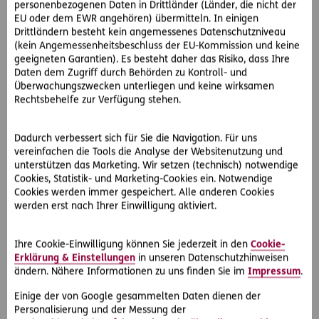
gesondert an!
personenbezogenen Daten in Drittländer (Länder, die nicht der
EU oder dem EWR angehören) übermitteln. In einigen
Vorname
*
Nachname
*
Drittländern besteht kein angemessenes Datenschutzniveau
(kein Angemessenheitsbeschluss der EU-Kommission und keine
geeigneten Garantien). Es besteht daher das Risiko, dass Ihre
Daten dem Zugriff durch Behörden zu Kontroll- und
Überwachungszwecken unterliegen und keine wirksamen
Rechtsbehelfe zur Verfügung stehen.
Firmenanschrift
*
Dadurch verbessert sich für Sie die Navigation. Für uns
vereinfachen die Tools die Analyse der Websitenutzung und
unterstützen das Marketing. Wir setzen (technisch) notwendige
E-Mail Adresse
*
Cookies, Statistik- und Marketing-Cookies ein. Notwendige
Cookies werden immer gespeichert. Alle anderen Cookies
werden erst nach Ihrer Einwilligung aktiviert.
Ihre Cookie-Einwilligung können Sie jederzeit in den
Cookie-
Ich melde mich hiermit verbindlich zum Maklerforum in
Erklärung & Einstellungen
in unseren Datenschutzhinweisen
Salzburg am 16.9. 2026 an.
*
ändern. Nähere Informationen zu uns finden Sie im
Impressum
.
Friendly Captcha
*
Einige der von Google gesammelten Daten dienen der
Personalisierung und der Messung der