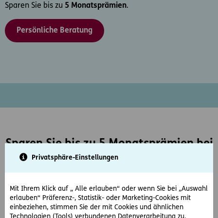
Sparen Sie bis zu
5 Monatsprämien
.
Persönliche Beratung
Sparen Sie bis zu 5 Monatsprämien bei
den Blue Weeks für D.A.S. Firmen-
Privatsphäre-Einstellungen
Rechtsschutz.
Mit Ihrem Klick auf „ Alle erlauben“ oder wenn Sie bei „Auswahl
Unbezahlte Rechnungen, mangelhafte Lieferungen oder
erlauben“ Präferenz-, Statistik- oder Marketing-Cookies mit
Streitigkeiten mit Arbeitnehmern – solche unerwarteten
einbeziehen, stimmen Sie der mit Cookies und ähnlichen
Ereignisse sind eine Belastung im Geschäftsalltag. Damit
Technologien (Tools) verbundenen Datenverarbeitung zu.