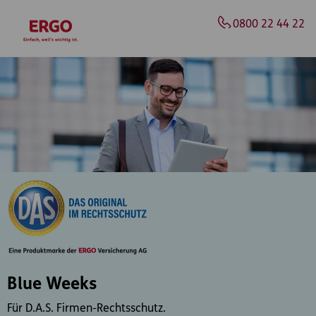
Inhaltsbereich (Access Key: 0)
Hauptnavigation (Access Key: 1)
Top-Navigation (Access Key: 2)
Inhaltsübersicht (Access Key: 3)
Footer-Links (Access Key: 4)
Top-Navigation
zur Startseite
0800 22 44 22
Blue Weeks
Für D.A.S. Firmen-Rechtsschutz.