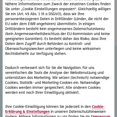
Sie sich auf das Wesentliche konzentrieren können,
Nähere Informationen zum Zweck der einzelnen Cookies finden
kümmert sich ERGO um die rechtliche Sicherheit. Wir sind
Sie unter „Cookie Einstelllungen anpassen“. Gleichzeitig willigen
da, um Ihr Unternehmen rechtlich zu schützen sowie Ihre
Sie ein (Art. 49 Abs. 1 lit a DSGVO), dass wir Ihre
personenbezogenen Daten in Drittländer (Länder, die nicht der
geschäftlichen und privaten Interessen durchzusetzen.
EU oder dem EWR angehören) übermitteln. In einigen
Überlassen Sie jetzt Ihren Rechtsschutz den Experten und
Drittländern besteht kein angemessenes Datenschutzniveau
sparen Sie bis zu 5 Monatsprämien.
(kein Angemessenheitsbeschluss der EU-Kommission und keine
geeigneten Garantien). Es besteht daher das Risiko, dass Ihre
Daten dem Zugriff durch Behörden zu Kontroll- und
Überwachungszwecken unterliegen und keine wirksamen
Rechtsbehelfe zur Verfügung stehen.
Dadurch verbessert sich für Sie die Navigation. Für uns
vereinfachen die Tools die Analyse der Websitenutzung und
unterstützen das Marketing. Wir setzen (technisch) notwendige
Cookies, Statistik- und Marketing-Cookies ein. Notwendige
Cookies werden immer gespeichert. Alle anderen Cookies
Anders als bei vielen ,,Black Friday‘‘ Angeboten erstrecken
werden erst nach Ihrer Einwilligung aktiviert.
sich die Blue Weeks vom
24. November 2025
bis
28.
Februar 2026
. In diesem Zeitraum schenken wir Ihnen bei
Neuabschluss
einer D.A.S. Firmen-
Ihre Cookie-Einwilligung können Sie jederzeit in den
Cookie-
Erklärung & Einstellungen
in unseren Datenschutzhinweisen
Rechtsschutzversicherung
ändern. Nähere Informationen zu uns finden Sie im
Impressum
.