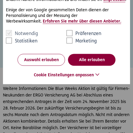
3 Monatsprämien
ab
drei Jahren
Vertragslaufzeit und
Einige der von Google gesammelten Daten dienen der
5 Monatsprämien
ab
fünf Jahren
Vertragslaufzeit.
Personalisierung und der Messung der
Werbewirksamkeit.
Erfahren Sie mehr über diesen Anbieter.
Notwendig
Präferenzen
Jetzt persönlich beraten lassen.
Statistiken
Marketing
Persönliche Beratung
Auswahl erlauben
Alle erlauben
Cookie Einstellungen anpassen
Weitere Informationen: Die Blue Weeks Aktion ist gültig für Firmen-
Neukunden der ERGO Versicherung AG bei Abschluss eines
entsprechenden Antrages in der Zeit vom 24. November 2025 bis
28. Februar 2026. Der zukünftige Versicherungsbeginn ist bis zu
sechs Monate nach dem Antragsdatum möglich. Nicht mit anderen
Aktionen kombinierbar. Details erhalten Sie bei Ihrem Berater vor
Ort. Keine Barablöse möglich. Der Versicherer ist bei vorzeitiger