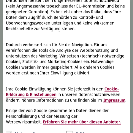
Drittländern besteht kein angemessenes Datenschutzniveau
(kein Angemessenheitsbeschluss der EU-Kommission und keine
geeigneten Garantien). Es besteht daher das Risiko, dass Ihre
Premium-Service bei Carglass®
Daten dem Zugriff durch Behörden zu Kontroll- und
Unser Partner übernimmt
Überwachungszwecken unterliegen und keine wirksamen
Reparatur von Autoglas aller Art.
Rechtsbehelfe zur Verfügung stehen.
Schnell und unkompliziert.
Dadurch verbessert sich für Sie die Navigation. Für uns
Reparatur der Scheibe in ca.
vereinfachen die Tools die Analyse der Websitenutzung und
30 Minuten
unterstützen das Marketing. Wir setzen (technisch) notwendige
Cookies, Statistik- und Marketing-Cookies ein. Notwendige
Tausch der Scheibe in ca. 2
Cookies werden immer gespeichert. Alle anderen Cookies
Stunden
werden erst nach Ihrer Einwilligung aktiviert.
Tausch der Scheibe auch im
Ausland
Ihre Cookie-Einwilligung können Sie jederzeit in den
Cookie-
Erklärung & Einstellungen
in unseren Datenschutzhinweisen
200 Euro weniger
ändern. Nähere Informationen zu uns finden Sie im
Impressum
.
Selbstbehalt bei Tausch der
Einige der von Google gesammelten Daten dienen der
Scheibe
Personalisierung und der Messung der
Werbewirksamkeit.
Erfahren Sie mehr über diesen Anbieter.
kostenloser Ersatz der
Jahres-Vignette