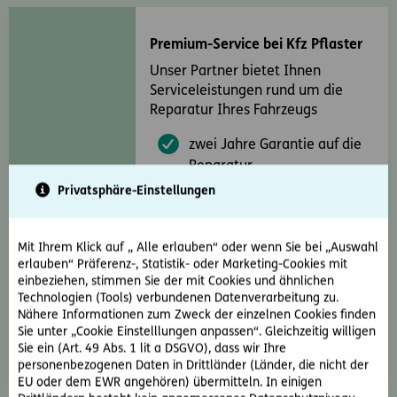
Premium-Service bei Kfz Pflaster
Unser Partner bietet Ihnen
Serviceleistungen rund um die
Reparatur Ihres Fahrzeugs
zwei Jahre Garantie auf die
Reparatur
Privatsphäre-Einstellungen
weniger Selbstbehalt
kostenloser Transport
Ihres
Mit Ihrem Klick auf „ Alle erlauben“ oder wenn Sie bei „Auswahl
Autos
erlauben“ Präferenz-, Statistik- oder Marketing-Cookies mit
einbeziehen, stimmen Sie der mit Cookies und ähnlichen
kostenlose Reinigung
Technologien (Tools) verbundenen Datenverarbeitung zu.
Nähere Informationen zum Zweck der einzelnen Cookies finden
kostenloses Leihauto
Sie unter „Cookie Einstelllungen anpassen“. Gleichzeitig willigen
Sie ein (Art. 49 Abs. 1 lit a DSGVO), dass wir Ihre
personenbezogenen Daten in Drittländer (Länder, die nicht der
EU oder dem EWR angehören) übermitteln. In einigen