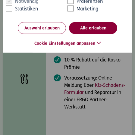
Notwendig
Präferenzen
Statistiken
Marketing
Auswahl erlauben
Alle erlauben
Werkstattbonus
Cookie Einstellungen anpassen
Sie erhalten:
10 % Rabatt auf die Kasko-
Prämie
Voraussetzung:
Online-
Meldung über
Kfz-Schadens-
Formular
und Reparatur in
einer ERGO Partner-
Werkstatt