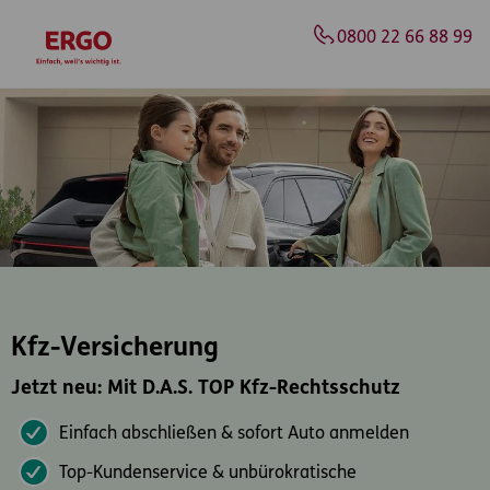
Inhaltsbereich (Access Key: 0)
Hauptnavigation (Access Key: 1)
Top-Navigation (Access Key: 2)
Inhaltsübersicht (Access Key: 3)
Footer-Links (Access Key: 4)
Top-Navigation
zur Startseite
0800 22 66 88 99
Kfz-Versicherung
Jetzt neu: Mit D.A.S. TOP Kfz-Rechtsschutz
Einfach abschließen & sofort Auto anmelden
Top-Kundenservice & unbürokratische