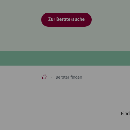
Zur Beratersuche
ERGO Versicherung Aktiengesellschaft
Berater finden
Inhaltsbereich
Find