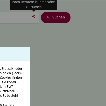
nach Beratern in Ihrer Nähe
zu suchen
Suchen
Statistik- oder
ologien (Tools)
Cookies finden
 lit a DSGVO),
r dem EWR
hutzniveau
. Es besteht
g stehen.