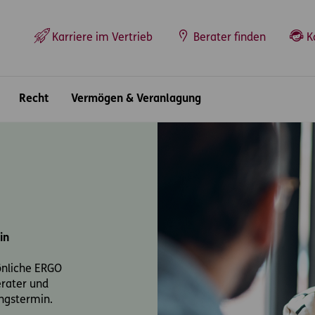
Top-Navigation
Karriere im Vertrieb
Berater finden
K
Recht
Vermögen & Veranlagung
in
önliche ERGO
erater und
ungstermin.