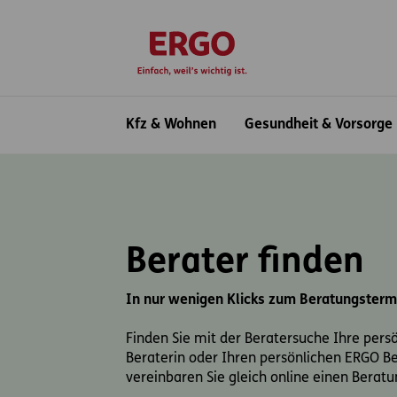
Inhaltsbereich (Access Key: 0)
Hauptnavigation (Access Key: 1)
Top-Navigation (Access Key: 2)
Inhaltsübersicht (Access Key: 3)
Footer-Links (Access Key: 4)
zur Startseite
Hauptnavigation
Kfz & Wohnen
Gesundheit & Vorsorge
Berater finden
In nur wenigen Klicks zum Beratungsterm
Finden Sie mit der Beratersuche Ihre pers
Beraterin oder Ihren persönlichen ERGO B
vereinbaren Sie gleich online einen Berat