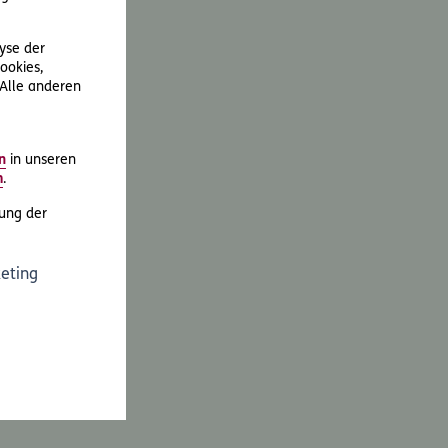
lyse der
ookies,
 Alle anderen
n
in unseren
m
.
ung der
eting