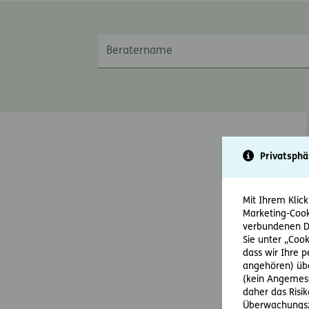
Beratername
Privatsphä
Mit Ihrem Klick
Marketing-Cook
verbundenen Da
Sie unter „Cook
dass wir Ihre 
angehören) übe
(kein Angemess
daher das Risi
Überwachungsz