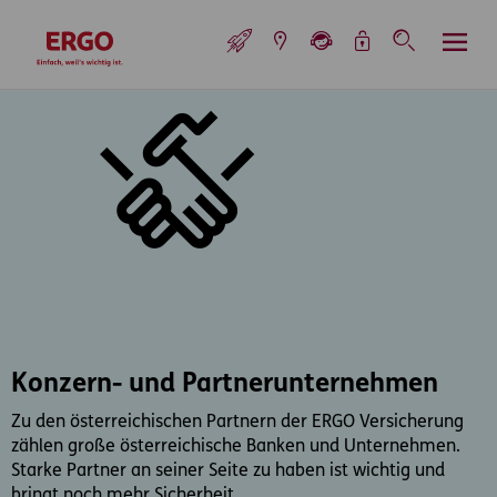
Inhaltsbereich (Access Key: 0)
Hauptnavigation (Access Key: 1)
Top-Navigation (Access Key: 2)
Inhaltsübersicht (Access Key: 3)
Footer-Links (Access Key: 4)
Top-Navigation
zur Startseite
Konzern- und Partnerunter­nehmen
Zu den österreichischen Partnern der ERGO Versicherung
zählen große österreichische Banken und Unternehmen.
Starke Partner an seiner Seite zu haben ist wichtig und
bringt noch mehr Sicherheit.