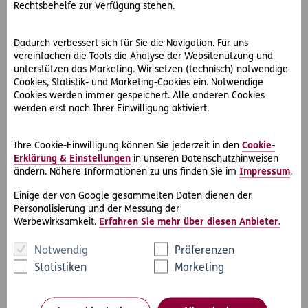
Rechtsbehelfe zur Verfügung stehen.
UBIMET zählt zu den führenden Wetter­dienstleistern in
Zentral- und Osteuropa. Rund 40 hoch­qualifizierte Experten
aus den Bereichen Meteorologie, Informatik, Physik,
Dadurch verbessert sich für Sie die Navigation. Für uns
Biologie und Geographie erstellen präzise, individuelle und
vereinfachen die Tools die Analyse der Websitenutzung und
unterstützen das Marketing. Wir setzen (technisch) notwendige
auf Sie zugeschnittene Wetter­vorhersagen. Die
Cookies, Statistik- und Marketing-Cookies ein. Notwendige
Kooperation mit Ubimet ermöglicht es uns, den Kunden ein
Cookies werden immer gespeichert. Alle anderen Cookies
gratis Unwetterwarnservice für unsere Produkte Sicher
werden erst nach Ihrer Einwilligung aktiviert.
Wohnen und Kfz-Schutz zu bieten.
www.ubimet.at
Ihre Cookie-Einwilligung können Sie jederzeit in den
Cookie-
Erklärung & Einstellungen
in unseren Datenschutzhinweisen
ändern. Nähere Informationen zu uns finden Sie im
Impressum
.
Einige der von Google gesammelten Daten dienen der
Personalisierung und der Messung der
KFZ Pflaster
Werbewirksamkeit.
Erfahren Sie mehr über diesen Anbieter.
Notwendig
Präferenzen
Statistiken
Marketing
Schadensfall? Unser Partner - rasch und zuverlässig: KFZ