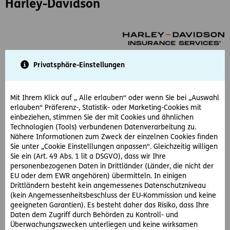
Harley-Davidson
Unter der Marke Harley-Davidson Insurance Services bietet
Privatsphäre-Einstellungen
die ERGO Versicherung – als exklusiver Harley-Davidson
Kooperationspartner in Österreich – ein
maßgeschneidertes Sicherheitspaket rund um das
Mit Ihrem Klick auf „ Alle erlauben“ oder wenn Sie bei „Auswahl
legendäre Kult-Motorrad.
erlauben“ Präferenz-, Statistik- oder Marketing-Cookies mit
einbeziehen, stimmen Sie der mit Cookies und ähnlichen
www.ergo-hdis.at
Technologien (Tools) verbundenen Datenverarbeitung zu.
Nähere Informationen zum Zweck der einzelnen Cookies finden
Sie unter „Cookie Einstelllungen anpassen“. Gleichzeitig willigen
Sie ein (Art. 49 Abs. 1 lit a DSGVO), dass wir Ihre
personenbezogenen Daten in Drittländer (Länder, die nicht der
Ubimet
EU oder dem EWR angehören) übermitteln. In einigen
Drittländern besteht kein angemessenes Datenschutzniveau
(kein Angemessenheitsbeschluss der EU-Kommission und keine
geeigneten Garantien). Es besteht daher das Risiko, dass Ihre
Daten dem Zugriff durch Behörden zu Kontroll- und
Überwachungszwecken unterliegen und keine wirksamen