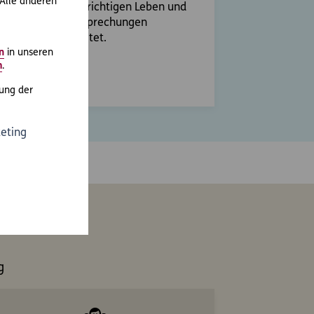
 Alle anderen
htsfälle aus dem richtigen Leben und
eressante Rechtssprechungen
ständlich aufbereitet.
n
in unseren
m
.
r erfahren
ung der
eting
g