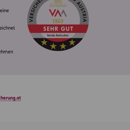
eine
eichnet
nehmen
cherung.at