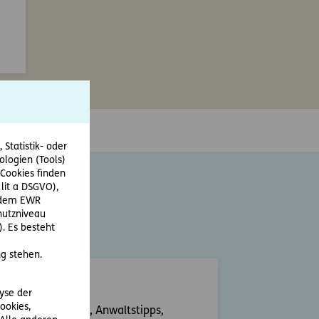
Statistik- oder
ologien (Tools)
Cookies finden
 lit a DSGVO),
r dem EWR
hutzniveau
. Es besteht
r Website.
g stehen.
nd ums Recht
lyse der
ookies,
htsinformationen, Anwaltstipps,