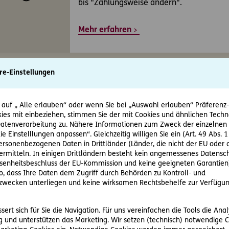
bis "Zahlungsweise ändern".
Mehr erfahren
re-Einstellungen
 auf „ Alle erlauben“ oder wenn Sie bei „Auswahl erlauben“ Präferenz-, 
ies mit einbeziehen, stimmen Sie der mit Cookies und ähnlichen Techn
tenverarbeitung zu. Nähere Informationen zum Zweck der einzelnen 
ie Einstelllungen anpassen“. Gleichzeitig willigen Sie ein (Art. 49 Abs. 1
personenbezogenen Daten in Drittländer (Länder, die nicht der EU ode
Rechts-Know-how
rmitteln. In einigen Drittländern besteht kein angemessenes Datensc
enheitsbeschluss der EU-Kommission und keine geeigneten Garantien)
ie immer gut informiert, alles rund ums Recht auf unsere
ko, dass Ihre Daten dem Zugriff durch Behörden zu Kontroll- und
wecken unterliegen und keine wirksamen Rechtsbehelfe zur Verfügun
nrechner
Ru
ert sich für Sie die Navigation. Für uns vereinfachen die Tools die Ana
 und unterstützen das Marketing. Wir setzen (technisch) notwendige C
nen Prozess zu führen,
Rec