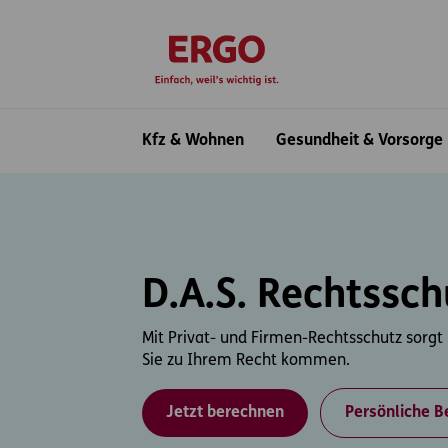
Inhaltsbereich (Access Key: 0)
Hauptnavigation (Access Key: 1)
Top-Navigation (Access Key: 2)
Inhaltsübersicht (Access Key: 3)
Footer-Links (Access Key: 4)
zur Startseite
Hauptnavigation
Kfz & Wohnen
Gesundheit & Vorsorge
D.A.S. Rechtssch
Mit Privat- und Firmen-Rechtsschutz sorgt
Sie zu Ihrem Recht kommen.
Jetzt berechnen
Persönliche B