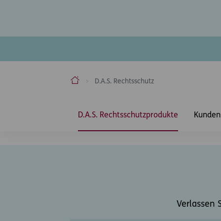
ERGO Versicherung Aktiengesellschaft
D.A.S. Rechtsschutz
Inhaltsbereich
D.A.S. Rechtsschutzprodukte
Kunden
Verlassen 