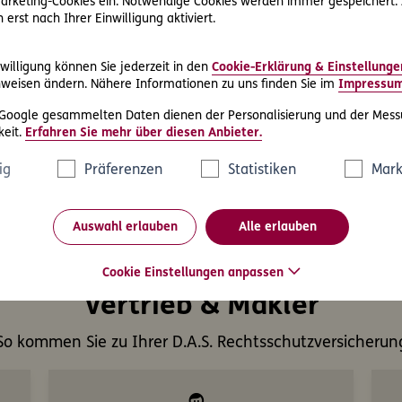
 Marketing-Cookies ein. Notwendige Cookies werden immer gespeichert.
ntstehen dabei? Der
Rec
erst nach Ihrer Einwilligung aktiviert.
hner hilft die finanziellen
int
ätzen.
ver
willigung können Sie jederzeit in den
Cookie-Erklärung & Einstellunge
weisen ändern. Nähere Informationen zu uns finden Sie im
Impressu
Meh
 Google gesammelten Daten dienen der Personalisierung und der Mess
eit.
Erfahren Sie mehr über diesen Anbieter.
ig
Präferenzen
Statistiken
Mark
Auswahl erlauben
Alle erlauben
Cookie Einstellungen anpassen
Vertrieb & Makler
So kommen Sie zu Ihrer D.A.S. Rechtsschutzversicherun