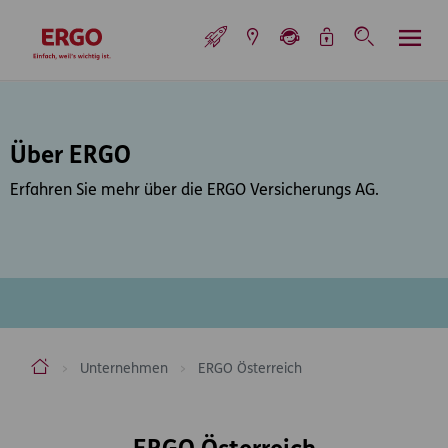
Inhaltsbereich (Access Key: 0)
Hauptnavigation (Access Key: 1)
Top-Navigation (Access Key: 2)
Inhaltsübersicht (Access Key: 3)
Footer-Links (Access Key: 4)
Top-Navigation
zur Startseite
Über ERGO
Erfahren Sie mehr über die ERGO Versicherungs AG.
ERGO Versicherung Aktiengesellschaft
Unternehmen
ERGO Österreich
Inhaltsbereich