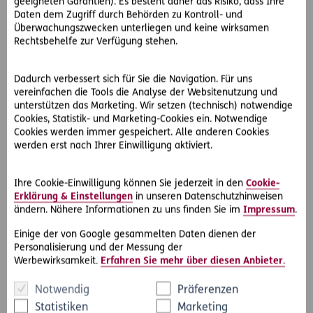
geeigneten Garantien). Es besteht daher das Risiko, dass Ihre
Geschäftsberichte
Gütesiegel und
Daten dem Zugriff durch Behörden zu Kontroll- und
Kundenzufriedenheit
Überwachungszwecken unterliegen und keine wirksamen
Rechtsbehelfe zur Verfügung stehen.
Dadurch verbessert sich für Sie die Navigation. Für uns
vereinfachen die Tools die Analyse der Websitenutzung und
unterstützen das Marketing. Wir setzen (technisch) notwendige
Historie
Compliance
Cookies, Statistik- und Marketing-Cookies ein. Notwendige
Cookies werden immer gespeichert. Alle anderen Cookies
werden erst nach Ihrer Einwilligung aktiviert.
Ihre Cookie-Einwilligung können Sie jederzeit in den
Cookie-
Erklärung & Einstellungen
in unseren Datenschutzhinweisen
ERGO weltweit
Blog
ändern. Nähere Informationen zu uns finden Sie im
Impressum
.
Einige der von Google gesammelten Daten dienen der
Personalisierung und der Messung der
Werbewirksamkeit.
Erfahren Sie mehr über diesen Anbieter.
Notwendig
Präferenzen
Statistiken
Marketing
Whatsapp
Facebook
Instagram
LinkedIn
Blog