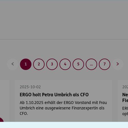
1
2
3
4
5
…
7
Zurück
Vorwä
2025-10-02
20
ERGO holt Petra Umbrich als CFO
Ne
Fl
Ab 1.10.2025 erhält der ERGO Vorstand mit Frau
Umbrich eine ausgewiesene Finanzexpertin als
ERG
CFO.
opt