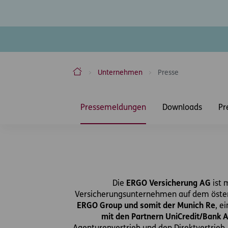
ERGO Versicherung Aktiengesellschaft
Unternehmen
Presse
Inhaltsbereich
Pressemeldungen
Downloads
Pr
Die
ERGO Versicherung AG
ist 
Versicherungsunternehmen auf dem österre
ERGO Group und somit der Munich Re
, e
mit den Partnern UniCredit/Bank 