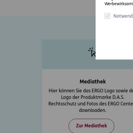
Werbewirksamk
Notwend
Mediathek
Hier können Sie das ERGO Logo sowie d
Logo der Produktmarke D.A.S.
Rechtsschutz und Fotos des ERGO Cente
downloaden.
Zur Mediathek