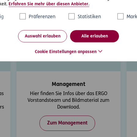
eit.
Erfahren Sie mehr über diesen Anbieter.
ig
Präferenzen
Statistiken
Mark
Downloads
Auswahl erlauben
Alle erlauben
Cookie Einstellungen anpassen
Management
as
Hier finden Sie Infos über das ERGO
Vorstandsteam und Bildmaterial zum
rs
Download.
Zum Management