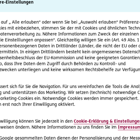
re-Einstellungen
 auf „ Alle erlauben“ oder wenn Sie bei „Auswahl erlauben“ Präferenz-, 
2024-10-08
20
ies mit einbeziehen, stimmen Sie der mit Cookies und ähnlichen Techn
tenverarbeitung zu. Nähere Informationen zum Zweck der einzelnen 
ERGO.Einfach.Digital - Mehrwert
ER
ie Einstelllungen anpassen“. Gleichzeitig willigen Sie ein (Art. 49 Abs. 1
durch Digitalisierung
Vo
personenbezogenen Daten in Drittländer (Länder, die nicht der EU ode
Unter dem Oberbegriff Digitalisierung
Se
rmitteln. In einigen Drittländern besteht kein angemessenes Datensc
revolutionieren neue Technologien und
die
t
enheitsbeschluss der EU-Kommission und keine geeigneten Garantien)
Arbeitsweisen immer stärker auch die
der
ko, dass Ihre Daten dem Zugriff durch Behörden zu Kontroll- und
Versicherungsbranche. Die ERGO…
da
z
wecken unterliegen und keine wirksamen Rechtsbehelfe zur Verfügun
ert sich für Sie die Navigation. Für uns vereinfachen die Tools die Ana
 und unterstützen das Marketing. Wir setzen (technisch) notwendige C
 Marketing-Cookies ein. Notwendige Cookies werden immer gespeichert.
erst nach Ihrer Einwilligung aktiviert.
willigung können Sie jederzeit in den
Cookie-Erklärung & Einstellunge
1
2
3
4
5
…
7
weisen ändern. Nähere Informationen zu uns finden Sie im
Impressu
Zurück
Vorwä
 Google gesammelten Daten dienen der Personalisierung und der Mess