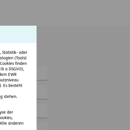
Statistik- oder
ologien (Tools)
Cookies finden
 lit a DSGVO),
r dem EWR
hutzniveau
. Es besteht
g stehen.
lyse der
ookies,
 Alle anderen