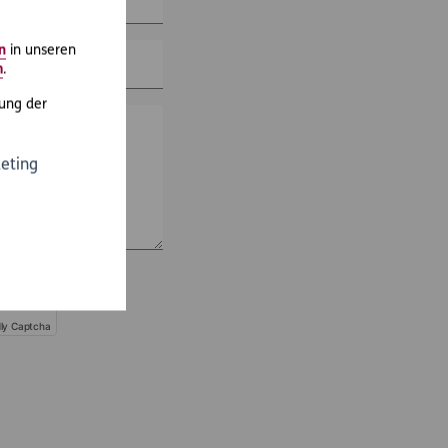
n
in unseren
m
.
ung der
eting
dly Captcha