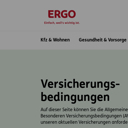
Inhaltsbereich (Access Key: 0)
Hauptnavigation (Access Key: 1)
Top-Navigation (Access Key: 2)
Inhaltsübersicht (Access Key: 3)
Footer-Links (Access Key: 4)
zur Startseite
Hauptnavigation
Kfz & Wohnen
Gesundheit & Vorsorge
Versicherungs­
bedingungen
Auf dieser Seite können Sie die Allgemein
Besonderen Versicherungsbedingungen (AV
unseren aktuellen Versicherungen anforde