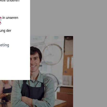
 Alle anderen
m Produkt
n
in unseren
m
.
ung der
eting