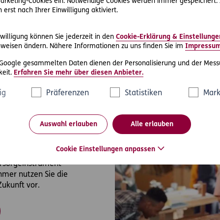
 Marketing-Cookies ein. Notwendige Cookies werden immer gespeichert.
Berater finden
Zu
erst nach Ihrer Einwilligung aktiviert.
willigung können Sie jederzeit in den
Cookie-Erklärung & Einstellunge
weisen ändern. Nähere Informationen zu uns finden Sie im
Impressu
 Google gesammelten Daten dienen der Personalisierung und der Mess
eit.
Erfahren Sie mehr über diesen Anbieter.
ig
Präferenzen
Statistiken
Mark
Auswahl erlauben
Alle erlauben
Cookie Einstellungen anpassen
Vorsorgeinstrument
hmer nutzen Sie die
Zukunft vor.