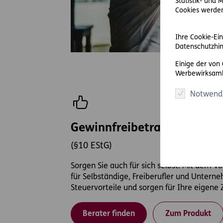
Statistik- und
Cookies werden 
Ihre Cookie-Ein
Datenschutzhin
Einige der von
Werbewirksamk
Notwend
Gewinnfreibetragspension
(§10 EStG)
Sorgen Sie auch für sich selbst. Mit dem 
für Selbständige, Freiberufler und Unterne
Steuervorteile und sorgen für Ihre eigene 
Berater finden
Zum Produkt