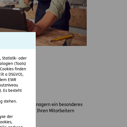
Statistik- oder
ologien (Tools)
Cookies finden
 lit a DSGVO),
r dem EWR
hutzniveau
. Es besteht
g stehen.
itarbeitern und Managern ein besonderes
ge und helfen Sie Ihren Mitarbeitern
lyse der
schließen.
ookies,