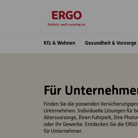
Inhaltsbereich (Access Key: 0)
Hauptnavigation (Access Key: 1)
Top-Navigation (Access Key: 2)
Inhaltsübersicht (Access Key: 3)
Footer-Links (Access Key: 4)
zur Startseite
Hauptnavigation
Kfz & Wohnen
Gesundheit & Vorsorge
Für Unternehme
Finden Sie die passenden Versicherungspro
Unternehmen. Individuelle Lösungen für be
Altersvorsorge, Ihren Fuhrpark, Ihre Photo
oder Ihr Gewerbe. Entdecken Sie die ERGO
für Unternehmer.