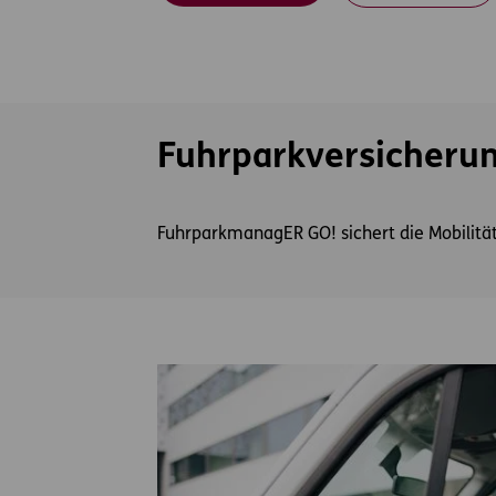
Fuhrparkversicheru
FuhrparkmanagER GO! sichert die Mobilität I