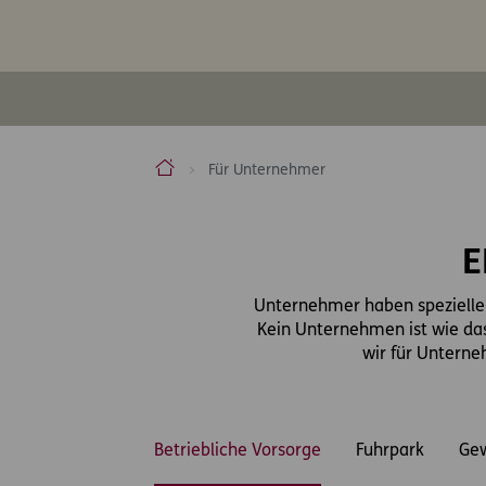
ERGO Versicherung Aktiengesellschaft
Für Unternehmer
Inhaltsbereich
E
Unternehmer haben spezielle
Kein Unternehmen ist wie das
wir für Unterne
Betriebliche Vorsorge
Fuhrpark
Ge