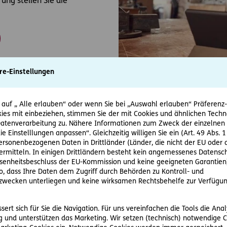
ung stellen Sie die
re-Einstellungen
 auf „ Alle erlauben“ oder wenn Sie bei „Auswahl erlauben“ Präferenz-, 
ies mit einbeziehen, stimmen Sie der mit Cookies und ähnlichen Techn
tenverarbeitung zu. Nähere Informationen zum Zweck der einzelnen 
ie Einstelllungen anpassen“. Gleichzeitig willigen Sie ein (Art. 49 Abs. 1
personenbezogenen Daten in Drittländer (Länder, die nicht der EU ode
rmitteln. In einigen Drittländern besteht kein angemessenes Datensc
enheitsbeschluss der EU-Kommission und keine geeigneten Garantien)
Pensionszusage
ko, dass Ihre Daten dem Zugriff durch Behörden zu Kontroll- und
wecken unterliegen und keine wirksamen Rechtsbehelfe zur Verfügun
Machen Sie Ihren Schlüsselm
Angebot mit der Pesnionszusa
ert sich für Sie die Navigation. Für uns vereinfachen die Tools die Ana
dabei, ihre Vorsorgelücke zu 
 und unterstützen das Marketing. Wir setzen (technisch) notwendige C