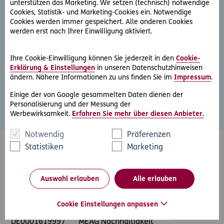
unterstützen das Marketing. Wir setzen (technisch) notwendige
Cookies, Statistik- und Marketing-Cookies ein. Notwendige
Cookies werden immer gespeichert. Alle anderen Cookies
werden erst nach Ihrer Einwilligung aktiviert.
Nähere Informationen und aktuelle Factsheets zu unten
angeführten Wertpapieren finden Sie durch Eingabe der
ISIN unter:
Ihre Cookie-Einwilligung können Sie jederzeit in den
Cookie-
Erklärung & Einstellungen
in unseren Datenschutzhinweisen
ändern. Nähere Informationen zu uns finden Sie im
Impressum
.
www.meag.com
Einige der von Google gesammelten Daten dienen der
Personalisierung und der Messung der
Werbewirksamkeit.
Erfahren Sie mehr über diesen Anbieter.
Notwendig
Präferenzen
Statistiken
Marketing
ISIN
Name
Auswahl erlauben
Alle erlauben
DE0009754119
MEAG ProInvest
Cookie Einstellungen anpassen
DE0001619997
MEAG Nachhaltigkeit