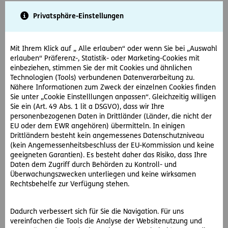
Privatsphäre-Einstellungen
LU1570401890
UniPacific Aktien
LU1573295612
UniRentEuro Staatsanleihen Flex
Mit Ihrem Klick auf „ Alle erlauben“ oder wenn Sie bei „Auswahl
erlauben“ Präferenz-, Statistik- oder Marketing-Cookies mit
LU1572734421
UniRent Mündel Flex
einbeziehen, stimmen Sie der mit Cookies und ähnlichen
Technologien (Tools) verbundenen Datenverarbeitung zu.
Nähere Informationen zum Zweck der einzelnen Cookies finden
LU1572735071
UniRentEuro Mix
Sie unter „Cookie Einstelllungen anpassen“. Gleichzeitig willigen
Sie ein (Art. 49 Abs. 1 lit a DSGVO), dass wir Ihre
personenbezogenen Daten in Drittländer (Länder, die nicht der
LU1570401114
UniGlobal Dividende
EU oder dem EWR angehören) übermitteln. In einigen
Drittländern besteht kein angemessenes Datenschutzniveau
LU1572664461
UniFavorit Aktien Europa
(kein Angemessenheitsbeschluss der EU-Kommission und keine
geeigneten Garantien). Es besteht daher das Risiko, dass Ihre
Daten dem Zugriff durch Behörden zu Kontroll- und
LU1572731245
UniRak Nachhaltig Konservativ
Überwachungszwecken unterliegen und keine wirksamen
Rechtsbehelfe zur Verfügung stehen.
AT0000A0S392
immofonds1
Dadurch verbessert sich für Sie die Navigation. Für uns
vereinfachen die Tools die Analyse der Websitenutzung und