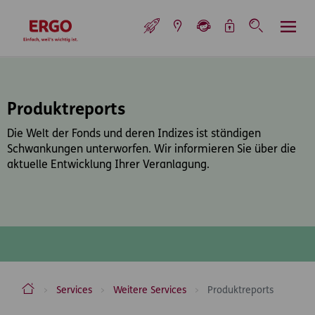
Inhaltsbereich (Access Key: 0)
Hauptnavigation (Access Key: 1)
Top-Navigation (Access Key: 2)
Inhaltsübersicht (Access Key: 3)
Footer-Links (Access Key: 4)
Top-Navigation
zur Startseite
Produktreports
Die Welt der Fonds und deren Indizes ist ständigen
Schwankungen unterworfen. Wir informieren Sie über die
aktuelle Entwicklung Ihrer Veranlagung.
ERGO Versicherung Aktiengesellschaft
Services
Weitere Services
Produktreports