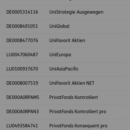
DE0005314116
UniStrategie Ausgewogen
DE0008491051
UniGlobal
DE0008477076
UniFavorit Aktien
LU0047060487
UniEuropa
LU0100937670
UniAsiaPacific
DE0008007519
UniFavorit Aktien NET
DE000A0RPAM5
PrivatFonds Kontrolliert
DE000A0RPAN3
PrivatFonds Kontrolliert pro
LU0493584741
PrivatFonds Konsequent pro