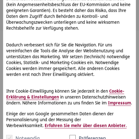
(kein Angemessenheitsbeschluss der EU-Kommission und keine
sich je nach Ihrem Veranlagungsziel. Informieren Sie sich in
geeigneten Garantien). Es besteht daher das Risiko, dass Ihre
unserem ausführlichen
Veranlagungsguide
.
Daten dem Zugriff durch Behörden zu Kontroll- und
Überwachungszwecken unterliegen und keine wirksamen
Rechtsbehelfe zur Verfügung stehen.
Dadurch verbessert sich für Sie die Navigation. Für uns
vereinfachen die Tools die Analyse der Websitenutzung und
unterstützen das Marketing. Wir setzen (technisch) notwendige
Cookies, Statistik- und Marketing-Cookies ein. Notwendige
Cookies werden immer gespeichert. Alle anderen Cookies
werden erst nach Ihrer Einwilligung aktiviert.
Ihre Cookie-Einwilligung können Sie jederzeit in den
Cookie-
Erklärung & Einstellungen
in unseren Datenschutzhinweisen
ändern. Nähere Informationen zu uns finden Sie im
Impressum
.
Einige der von Google gesammelten Daten dienen der
Personalisierung und der Messung der
Werbewirksamkeit.
Erfahren Sie mehr über diesen Anbieter.
Notwendig
Präferenzen