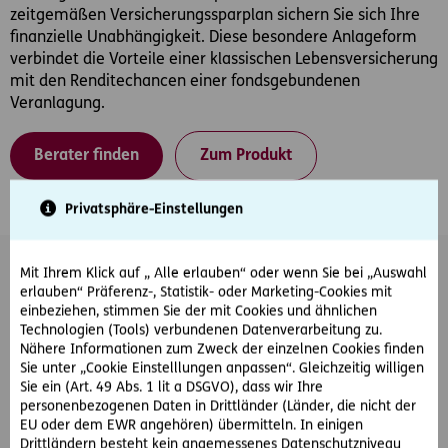
zeitgemäßen Versicherungssparplan sichern Sie sich Ihre
finanzielle Unabhängigkeit. Diese besondere Anlageform
verbindet die Vorteile einer klassischen Lebensversicherung
mit den Renditechancen einer fondsgebundenen
Veranlagung.
Berater finden
Zum Produkt
Privatsphäre-Einstellungen
Mit Ihrem Klick auf „ Alle erlauben“ oder wenn Sie bei „Auswahl
erlauben“ Präferenz-, Statistik- oder Marketing-Cookies mit
einbeziehen, stimmen Sie der mit Cookies und ähnlichen
Technologien (Tools) verbundenen Datenverarbeitung zu.
Veranlagung
Nähere Informationen zum Zweck der einzelnen Cookies finden
Sie unter „Cookie Einstelllungen anpassen“. Gleichzeitig willigen
Sie ein (Art. 49 Abs. 1 lit a DSGVO), dass wir Ihre
Unsere Produkte für die Veranlagung bieten Ihnen nicht
personenbezogenen Daten in Drittländer (Länder, die nicht der
nur steuerliche Vorteile. Mit Beträgen ab 3.500 Euro können
EU oder dem EWR angehören) übermitteln. In einigen
Sie Ihr Vermögen veranlagen. Die Produkte unterscheiden
Drittländern besteht kein angemessenes Datenschutzniveau