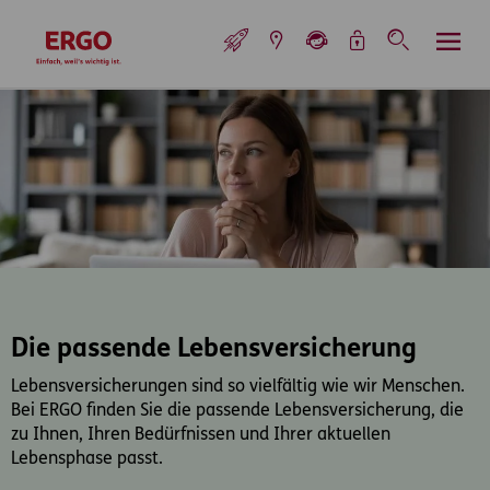
Inhaltsbereich (Access Key: 0)
Hauptnavigation (Access Key: 1)
Top-Navigation (Access Key: 2)
Inhaltsübersicht (Access Key: 3)
Footer-Links (Access Key: 4)
Top-Navigation
zur Startseite
Die passende Lebensversicherung
Lebensversicherungen sind so vielfältig wie wir Menschen.
Bei ERGO finden Sie die passende Lebensversicherung, die
zu Ihnen, Ihren Bedürfnissen und Ihrer aktuellen
Lebensphase passt.