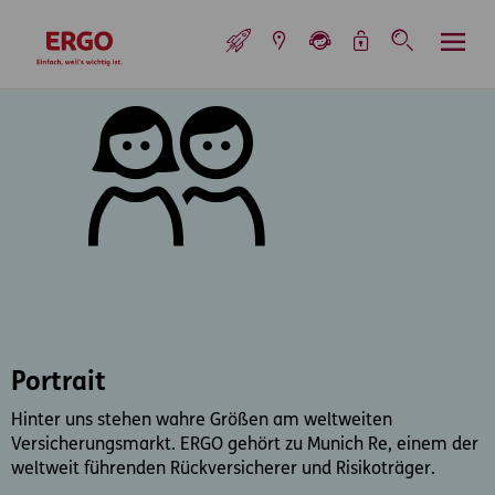
Inhaltsbereich (Access Key: 0)
Hauptnavigation (Access Key: 1)
Top-Navigation (Access Key: 2)
Inhaltsübersicht (Access Key: 3)
Footer-Links (Access Key: 4)
Top-Navigation
zur Startseite
Portrait
Hinter uns stehen wahre Größen am weltweiten
Versicherungsmarkt. ERGO gehört zu Munich Re, einem der
weltweit führenden Rückversicherer und Risikoträger.