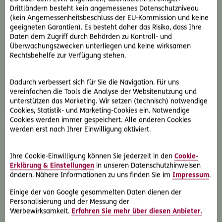
Drittländern besteht kein angemessenes Datenschutzniveau
(kein Angemessenheitsbeschluss der EU-Kommission und keine
geeigneten Garantien). Es besteht daher das Risiko, dass Ihre
Lokale Verantwortung
Daten dem Zugriff durch Behörden zu Kontroll- und
Überwachungszwecken unterliegen und keine wirksamen
Als Teil einer internationalen Gruppe mit starkem
Rechtsbehelfe zur Verfügung stehen.
finanziellen Background und einem klaren Bekenntnis
zu lokaler Verantwortung, haben wir unsere Ansprüche
für mehr Transparenz und Verständlichkeit neu
Dadurch verbessert sich für Sie die Navigation. Für uns
vereinfachen die Tools die Analyse der Websitenutzung und
definiert.
unterstützen das Marketing. Wir setzen (technisch) notwendige
Cookies, Statistik- und Marketing-Cookies ein. Notwendige
Cookies werden immer gespeichert. Alle anderen Cookies
werden erst nach Ihrer Einwilligung aktiviert.
Ihre Cookie-Einwilligung können Sie jederzeit in den
Cookie-
Erklärung & Einstellungen
in unseren Datenschutzhinweisen
ändern. Nähere Informationen zu uns finden Sie im
Impressum
.
Einige der von Google gesammelten Daten dienen der
Umfassende Produktpalette
Personalisierung und der Messung der
Ein Schwerpunkt der ERGO Versicherung liegt auf
Werbewirksamkeit.
Erfahren Sie mehr über diesen Anbieter.
Vorsorgelösungen für Privatkunden, denen wir