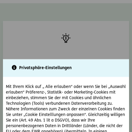
Jahrhundertelange Erfahrung
Privatsphäre-Einstellungen
ERGO zählt zu den größten Versicherungsgruppen in
Österreich. Wir haben für Sie weit über 100 Jahre
österreichische Versicherungserfahrung gesammelt,
Mit Ihrem Klick auf „ Alle erlauben“ oder wenn Sie bei „Auswahl
worauf wir für Sie weiter aufbauen.
erlauben“ Präferenz-, Statistik- oder Marketing-Cookies mit
einbeziehen, stimmen Sie der mit Cookies und ähnlichen
Technologien (Tools) verbundenen Datenverarbeitung zu.
Nähere Informationen zum Zweck der einzelnen Cookies finden
Sie unter „Cookie Einstelllungen anpassen“. Gleichzeitig willigen
Sie ein (Art. 49 Abs. 1 lit a DSGVO), dass wir Ihre
personenbezogenen Daten in Drittländer (Länder, die nicht der
EU oder dem EWR angehören) übermitteln. In einigen