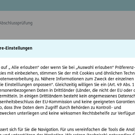
Abschlussprüfung
Abschlussprüfung von ERGO Ve
re-Einstellungen
Wien, Österreich
 auf „ Alle erlauben“ oder wenn Sie bei „Auswahl erlauben“ Präferenz-, 
 in Wien schreibt das Mandat zur Prüfung des Jahresabschlusse
ies mit einbeziehen, stimmen Sie der mit Cookies und ähnlichen Techn
tenverarbeitung zu. Nähere Informationen zum Zweck der einzelnen 
. Dezember 2026) im Einklang mit Art. 16 der Verordnung (EU)
ie Einstelllungen anpassen“. Gleichzeitig willigen Sie ein (Art. 49 Abs. 1
indung mit den lokalen Gesetzen aus. Teil der Ausschreibung s
personenbezogenen Daten in Drittländer (Länder, die nicht der EU ode
henen Prüfpflichten des Abschlussprüfers.
rmitteln. In einigen Drittländern besteht kein angemessenes Datensc
enheitsbeschluss der EU-Kommission und keine geeigneten Garantien)
rten Ausschreibungen der Abschlussprüfung der Münchener Rück
ko, dass Ihre Daten dem Zugriff durch Behörden zu Kontroll- und
r in den Konzernabschluss einbezogener Tochtergesellschaften 
wecken unterliegen und keine wirksamen Rechtsbehelfe zur Verfügun
sprüfungsgesellschaften können ihr Interesse an der entsprec
 Kontaktadresse Audit_Tender@munichre.com unter Verwendung 
ert sich für Sie die Navigation. Für uns vereinfachen die Tools die Ana