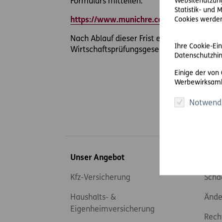
Websitenutzung
Formulars mitteilen.
Statistik- und
Cookies werden 
https://www.munichre.com/de/unternehm
Nach Ablauf dieser Frist erfolgt der Versa
Ihre Cookie-Ein
Wirtschaftsprüfungsgesellschaften.
Datenschutzhin
Einige der von
Werbewirksamk
Notwend
Inhaltsübersicht
Unser Angebot
Serv
Kfz-Versicherung
Scha
Haushalts- &
Ände
Eigenheimversicherung
Rech