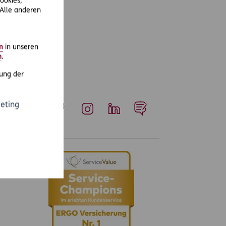
ookies,
 Alle anderen
r.html
fer(m/w/d) und
n
in unseren
m
.
ung der
eting
Whatsapp
Facebook
Instagram
LinkedIn
Blog