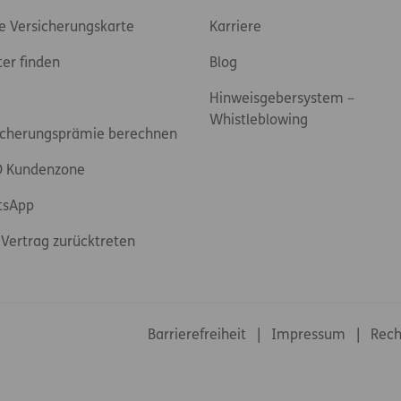
e Versicherungskarte
Karriere
ter finden
Blog
Hinweisgebersystem –
Whistleblowing
icherungsprämie berechnen
 Kundenzone
tsApp
Vertrag zurücktreten
Footer-Links
Barrierefreiheit
Impressum
Rech