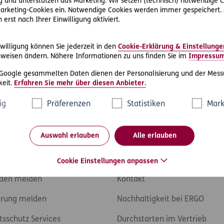
 und unterstützen das Marketing. Wir setzen (technisch) notwendige C
 Marketing-Cookies ein. Notwendige Cookies werden immer gespeichert.
erst nach Ihrer Einwilligung aktiviert.
en/ueber-munich-re/corporate-governance/abschlusspruefe
nd weiterer Informationen an die interessierten Wirtschaftsprü
willigung können Sie jederzeit in den
Cookie-Erklärung & Einstellunge
weisen ändern. Nähere Informationen zu uns finden Sie im
Impressu
 Google gesammelten Daten dienen der Personalisierung und der Mess
eit.
Erfahren Sie mehr über diesen Anbieter.
ig
Präferenzen
Statistiken
Mark
Auswahl erlauben
Alle erlauben
ices
Über ERGO
Cookie Einstellungen anpassen
den melden
Kontakt
rung melden
Nachhaltigkeit bei ERGO
tsschutz Services
Durchstarten im Vertrieb