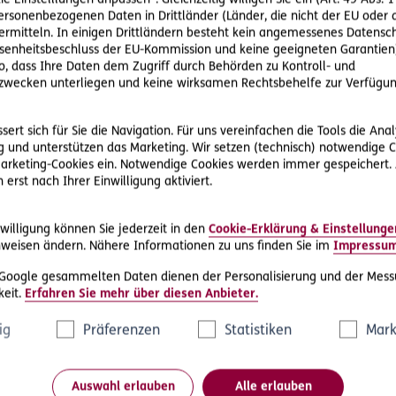
ie Einstelllungen anpassen“. Gleichzeitig willigen Sie ein (Art. 49 Abs. 1
personenbezogenen Daten in Drittländer (Länder, die nicht der EU ode
rmitteln. In einigen Drittländern besteht kein angemessenes Datensc
enheitsbeschluss der EU-Kommission und keine geeigneten Garantien)
ere Rechtsschutz-Serviceleist
ko, dass Ihre Daten dem Zugriff durch Behörden zu Kontroll- und
wecken unterliegen und keine wirksamen Rechtsbehelfe zur Verfügun
ert sich für Sie die Navigation. Für uns vereinfachen die Tools die Ana
 und unterstützen das Marketing. Wir setzen (technisch) notwendige C
 Marketing-Cookies ein. Notwendige Cookies werden immer gespeichert.
erst nach Ihrer Einwilligung aktiviert.
D.A.S. Direkthilfe®
willigung können Sie jederzeit in den
Cookie-Erklärung & Einstellunge
e
Sie benötigen ein Schreiben an die
weisen ändern. Nähere Informationen zu uns finden Sie im
Impressu
ne
gegnerische Partei oder streben eine
 Google gesammelten Daten dienen der Personalisierung und der Mess
außergerichtliche Lösung an
eit.
Erfahren Sie mehr über diesen Anbieter.
ig
Präferenzen
Statistiken
Mark
Rechtsschutzfall melden
Auswahl erlauben
Alle erlauben