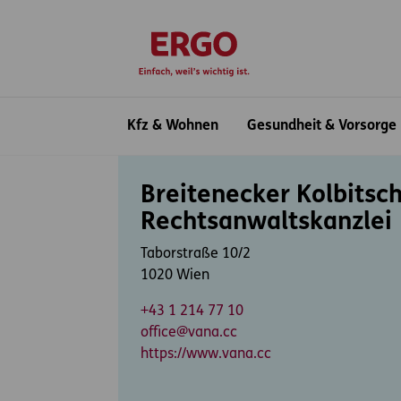
Inhaltsbereich (Access Key: 0)
Hauptnavigation (Access Key: 1)
Top-Navigation (Access Key: 2)
Inhaltsübersicht (Access Key: 3)
Footer-Links (Access Key: 4)
zur Startseite
Hauptnavigation
Kfz & Wohnen
Gesundheit & Vorsorge
Inhaltsbereich
Breitenecker Kolbitsc
Rechtsanwaltskanzlei
Taborstraße 10/2
1020 Wien
+43 1 214 77 10
office@vana.cc
https://www.vana.cc