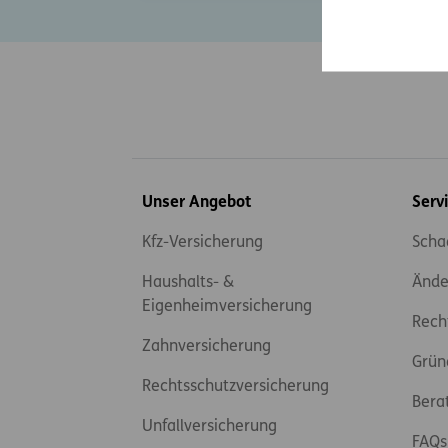
Inhaltsübersicht
Unser Angebot
Serv
Kfz-Versicherung
Scha
Haushalts- &
Ände
Eigenheimversicherung
Rech
Zahnversicherung
Grün
Rechtsschutzversicherung
Bera
Unfallversicherung
FAQs