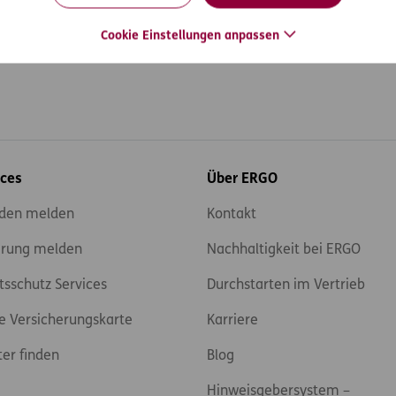
Cookie Einstellungen anpassen
ices
Über ERGO
den melden
Kontakt
rung melden
Nachhaltigkeit bei ERGO
tsschutz Services
Durchstarten im Vertrieb
e Versicherungskarte
Karriere
ter finden
Blog
Hinweisgebersystem –