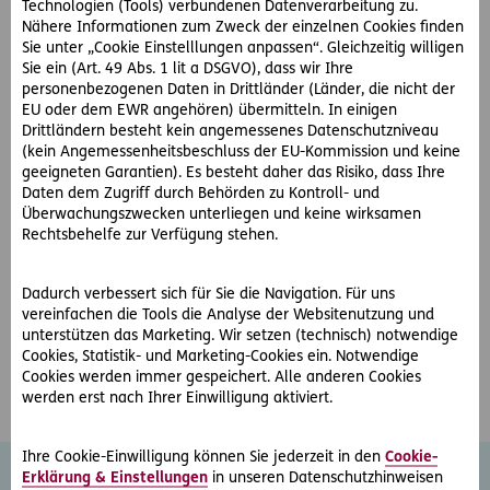
Technologien (Tools) verbundenen Datenverarbeitung zu.
Gesellschaftsrecht / Mergers & Acquisitions
Nähere Informationen zum Zweck der einzelnen Cookies finden
Insolvenzrecht und Restrukturierungen
Sie unter „Cookie Einstelllungen anpassen“. Gleichzeitig willigen
Sie ein (Art. 49 Abs. 1 lit a DSGVO), dass wir Ihre
Strafrecht
personenbezogenen Daten in Drittländer (Länder, die nicht der
Banken / Finanzierungen
EU oder dem EWR angehören) übermitteln. In einigen
Öffentliches (Wirtschafts)Recht / Regulatory
Drittländern besteht kein angemessenes Datenschutzniveau
(kein Angemessenheitsbeschluss der EU-Kommission und keine
Unlauterer Wettbewerb und Geistiges Eigentum /
geeigneten Garantien). Es besteht daher das Risiko, dass Ihre
Datenschutz
Daten dem Zugriff durch Behörden zu Kontroll- und
Wettbewerbs- und Vergaberecht
Überwachungszwecken unterliegen und keine wirksamen
Rechtsbehelfe zur Verfügung stehen.
Öffnungszeiten
Dadurch verbessert sich für Sie die Navigation. Für uns
vereinfachen die Tools die Analyse der Websitenutzung und
Mo – Do: 08:00 – 17:00 Uhr
unterstützen das Marketing. Wir setzen (technisch) notwendige
Fr: 08:00 – 14:00 Uhr
Cookies, Statistik- und Marketing-Cookies ein. Notwendige
Cookies werden immer gespeichert. Alle anderen Cookies
werden erst nach Ihrer Einwilligung aktiviert.
Ihre Cookie-Einwilligung können Sie jederzeit in den
Cookie-
Erklärung & Einstellungen
in unseren Datenschutzhinweisen