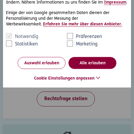
ändern. Nähere Informationen zu uns finden Sie im
Impressum
.
Weitere Rechtsschutz-
Einige der von Google gesammelten Daten dienen der
Serviceleistungen
Personalisierung und der Messung der
Werbewirksamkeit.
Erfahren Sie mehr über diesen Anbieter.
Notwendig
Präferenzen
Statistiken
Marketing
Auswahl erlauben
Alle erlauben
Rechtsberatung
Sie haben ein rechtliche Frage? Unsere Rechtsexperten
Cookie Einstellungen anpassen
beantworten diese gerne und schnell.
Rechtsfrage stellen