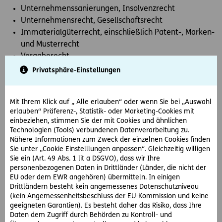
Unternehmenssanierungen, Insolvenzrecht
Unternehmensrecht, Gesellschaftsrecht
Immaterialgüterrecht, einschließlich Patent-, Marken-
und Musterrecht
Vergaberecht
Wirtschaftsstrafecht
Privatsphäre-Einstellungen
Verwaltungsstrafrecht
Prozessführung
Mit Ihrem Klick auf „ Alle erlauben“ oder wenn Sie bei „Auswahl
Immobilientransaktionen
erlauben“ Präferenz-, Statistik- oder Marketing-Cookies mit
einbeziehen, stimmen Sie der mit Cookies und ähnlichen
Technologien (Tools) verbundenen Datenverarbeitung zu.
Öffnungszeiten:
Nähere Informationen zum Zweck der einzelnen Cookies finden
Sie unter „Cookie Einstelllungen anpassen“. Gleichzeitig willigen
Mo - Do:
Sie ein (Art. 49 Abs. 1 lit a DSGVO), dass wir Ihre
9:00-12:00 und 13:00-17:00
personenbezogenen Daten in Drittländer (Länder, die nicht der
EU oder dem EWR angehören) übermitteln. In einigen
Fr:
Drittländern besteht kein angemessenes Datenschutzniveau
9:00-12:00
(kein Angemessenheitsbeschluss der EU-Kommission und keine
geeigneten Garantien). Es besteht daher das Risiko, dass Ihre
Daten dem Zugriff durch Behörden zu Kontroll- und