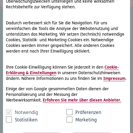
Überwachungszwecken unterliegen und keine wirksamen
Rechtsbehelfe zur Verfügung stehen.
Dadurch verbessert sich für Sie die Navigation. Für uns
Weitere Rechtsschutz-
vereinfachen die Tools die Analyse der Websitenutzung und
unterstützen das Marketing. Wir setzen (technisch) notwendige
Serviceleistungen
Cookies, Statistik- und Marketing-Cookies ein. Notwendige
Cookies werden immer gespeichert. Alle anderen Cookies
werden erst nach Ihrer Einwilligung aktiviert.
Ihre Cookie-Einwilligung können Sie jederzeit in den
Cookie-
Erklärung & Einstellungen
in unseren Datenschutzhinweisen
ändern. Nähere Informationen zu uns finden Sie im
Impressum
.
Rechtsberatung
Einige der von Google gesammelten Daten dienen der
Personalisierung und der Messung der
Sie haben ein rechtliche Frage? Unsere Rechtsexperten
Werbewirksamkeit.
Erfahren Sie mehr über diesen Anbieter.
beantworten diese gerne und schnell.
Notwendig
Präferenzen
Rechtsfrage stellen
Statistiken
Marketing