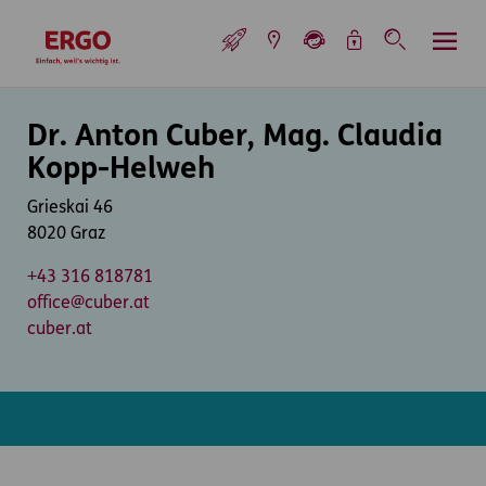
Inhaltsbereich (Access Key: 0)
Hauptnavigation (Access Key: 1)
Top-Navigation (Access Key: 2)
Inhaltsübersicht (Access Key: 3)
Footer-Links (Access Key: 4)
Top-Navigation
zur Startseite
Inhaltsbereich
Dr. Anton Cuber, Mag. Claudia
Kopp-Helweh
Grieskai 46
8020 Graz
+43 316 818781
office@cuber.at
cuber.at