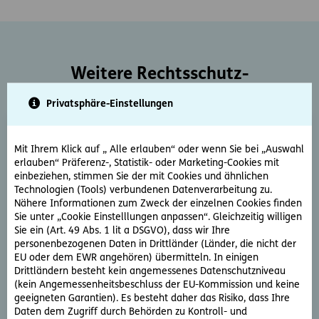
Weitere Rechtsschutz-
Serviceleistungen
Privatsphäre-Einstellungen
Mit Ihrem Klick auf „ Alle erlauben“ oder wenn Sie bei „Auswahl
erlauben“ Präferenz-, Statistik- oder Marketing-Cookies mit
einbeziehen, stimmen Sie der mit Cookies und ähnlichen
Technologien (Tools) verbundenen Datenverarbeitung zu.
Nähere Informationen zum Zweck der einzelnen Cookies finden
Rechtsberatung
Sie unter „Cookie Einstelllungen anpassen“. Gleichzeitig willigen
Sie ein (Art. 49 Abs. 1 lit a DSGVO), dass wir Ihre
Sie haben ein rechtliche Frage? Unsere Rechtsexperten
personenbezogenen Daten in Drittländer (Länder, die nicht der
beantworten diese gerne und schnell.
EU oder dem EWR angehören) übermitteln. In einigen
Drittländern besteht kein angemessenes Datenschutzniveau
(kein Angemessenheitsbeschluss der EU-Kommission und keine
Rechtsfrage stellen
geeigneten Garantien). Es besteht daher das Risiko, dass Ihre
Daten dem Zugriff durch Behörden zu Kontroll- und