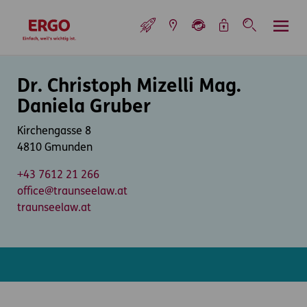
Inhaltsbereich (Access Key: 0)
Hauptnavigation (Access Key: 1)
Top-Navigation (Access Key: 2)
Inhaltsübersicht (Access Key: 3)
Footer-Links (Access Key: 4)
Top-Navigation
zur Startseite
Inhaltsbereich
Dr. Christoph Mizelli Mag.
Daniela Gruber
Kirchengasse 8
4810 Gmunden
+43 7612 21 266
office@traunseelaw.at
traunseelaw.at